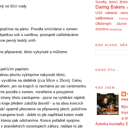
švestky
telecí
těsto
ný se lžící vody
Daring Bakers
t
vánoce
USA
váno
velikonoce
Vietn
Ottolenghi
zázvor
pražíme na pánvi. Povidla smícháme s rumem.
zmrzlina
žampiony
špetkou soli a vanilkou, postupně zašleháváme
kne pevný lesklý sníh.
KDO HLEDÁ, NĚK
e připravené, těsto vykynuté a můžeme
 pečícím papírem.
KOHO ČTU...
ěnou plochu vyklopíme nakynuté těsto,
 vyválíme na obdélnik (cca 50cm x 25cm). Celou
ěhem, jen na krajích si necháme po asi centimentru
KDO JSEM...
áme povidla s rumem, rozetřeme a posypeme
strany těsto zarolujeme - pozor na vytékání náplně,
PRA
 kraje předem založila dovnitř - a na obou koncích
Býv
u' opatrně přesneme na připravený plech, položíme
krys
ytvarujeme kruh - dobře to jde například kolem malé
a s
, kterou pak odstraníme. Konce pořádně spojíme.
Autorka kuchařky D
v pravidelných rozestupech zářezy, nejlépe to jde