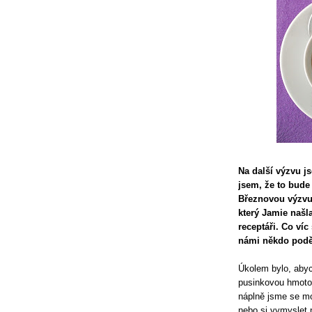
Na další výzvu js
jsem, že to bude
Březnovou výzvu 
který Jamie našl
receptáři. Co víc
námi někdo poděl
Úkolem bylo, abyc
pusinkovou hmotou
náplně jsme se moh
nebo si vymyslet 