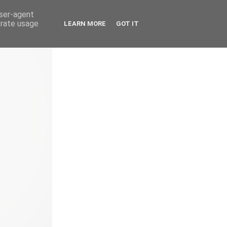
user-agent
erate usage
LEARN MORE
GOT IT