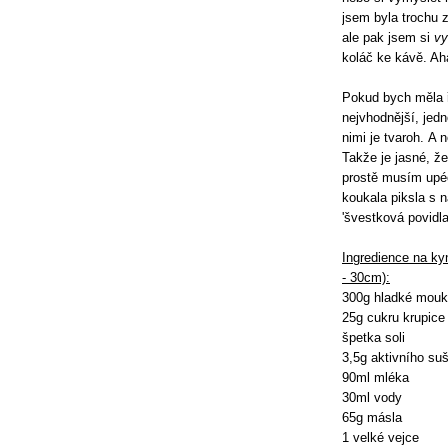
jsem byla trochu 
ale pak jsem si
vy
koláč ke kávě. Ah
Pokud bych měla ř
nejvhodnější, jed
nimi je tvaroh. A 
Takže je jasné, ž
prostě musím upéc
koukala piksla s n
'švestková povidla
Ingredience na kyn
- 30cm):
300g hladké mou
25g cukru krupice
špetka soli
3,5g aktivního su
90ml mléka
30ml vody
65g másla
1 velké vejce