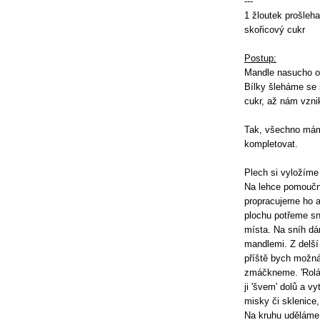
---
1 žloutek prošleha
skořicový cukr
Postup:
Mandle nasucho o
Bílky šleháme se 
cukr, až nám vzni
Tak, všechno mám
kompletovat.
Plech si vyložíme
Na lehce pomoučn
propracujeme ho a
plochu potřeme sn
místa. Na sníh d
mandlemi. Z delší 
příště bych možná
zmáčkneme. 'Rolád
ji 'švem' dolů a v
misky či sklenice
Na kruhu uděláme 