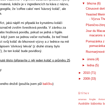
▼
března
(6)
zmatená, kdeže je v ingrediencích ta káva z názvu,
Citrusové dor
googlila
, že 'coffee cake' není 'kávový koláč', ale
a.
Yeasted Meri
- Výzva The
íct, jaká náplň mi připadá ke kynutému koláči
Pšenično-žitn
noznačně zvolím švestková povidla. V závěsu za
Jour du Macar
nebo hrušková povidla, pokud se jedná o frgále.
macarons s
e když jsem se jednou večer rozhodla, že teď hned
Pomazánka z 
t svůj koláč do březnové výzvy a z lednice na mě
pomazánka
ápisem 'slivkový lekvár' (z druhé strany bylo
'), že ten koláč bude povidlový.
Rozmarýnové
►
února
(4)
uté těsto (připravíte z něj jeden koláč o průměru 25
►
ledna
(5)
ky
►
2010
(71)
►
2009
(33)
šeného droždí (použila jsem půl
balíčku
)
ŠTÍTKY
ananas
Anglie
Anto
Austrálie
bábovka
b