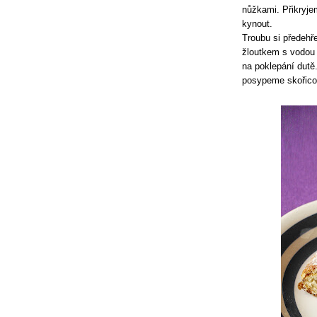
nůžkami. Přikryje
kynout.
Troubu si předeh
žloutkem s vodou 
na poklepání dut
posypeme skořic