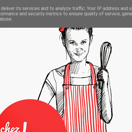
deliver its services and to analyze traffic. Your IP address and 
formance and security metrics to ensure quality of service, gen
abuse.