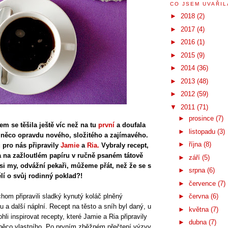
CO JSEM UVAŘILA
►
2018
(2)
►
2017
(4)
►
2016
(1)
►
2015
(9)
►
2014
(36)
►
2013
(48)
►
2012
(59)
▼
2011
(71)
►
prosince
(7)
em se těšila ještě víc než na tu
první
a doufala
►
listopadu
(3)
 něco opravdu nového, složitého a zajímavého.
►
října
(8)
pro nás připravily
Jamie
a
Ria.
Vybraly recept,
a na zažloutlém papíru v ručně psaném tátově
►
září
(5)
 si my, odvážní pekaři, můžeme přát, než že se s
►
srpna
(6)
í o svůj rodinný poklad?!
►
července
(7)
hom připravili sladký kynutý koláč plněný
►
června
(6)
 a další náplní. Recept na těsto a sníh byl daný, u
►
května
(7)
li inspirovat recepty, které Jamie a Ria připravily
►
dubna
(7)
něco vlastního. Po prvním zběžném přečtení výzvy