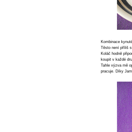
Kombinace kynutéh
Těsto není příliš
Koláč hodně připo
koupit v každé dr
Tahle výzva mě op
pracuje. Díky Jami