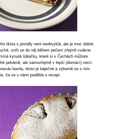
o těsta s povidly neni neobvyklá, ale je moc dobrá.
 suché, sníh se do něj během pečení zřejmě vsákne.
míná kynuté šátečky, které si v Čechách můžete
uhé pekárně, ale samozřejmě v lepší (domácí) verzi.
ravdu bavila, těsto je báječné a výborně se s ním
e, že se s námi podělila o recept.