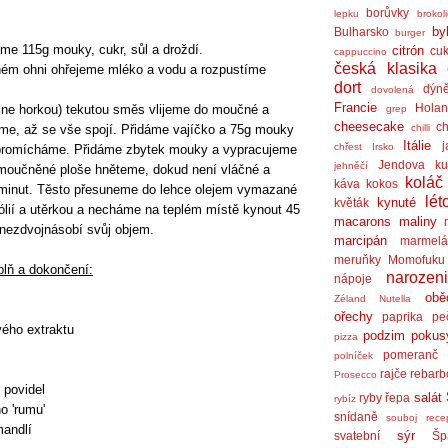
borůvky
lepku
brokol
by
Bulharsko
burger
e 115g mouky, cukr, sůl a droždí.
citrón
cuk
cappuccino
česká klasika
ném ohni ohřejeme mléko a vodu a rozpustíme
dort
dýn
dovolená
Francie
Holan
 ne horkou) tekutou směs vlijeme do moučné a
grep
cheesecake
ch
me, až se vše spojí. Přidáme vajíčko a 75g mouky
chilli
Itálie
j
chřest
Irsko
promícháme. Přidáme zbytek mouky a vypracujeme
Jendova ku
jehněčí
omoučněné ploše hněteme, dokud není vláčné a
koláč
káva
kokos
0 minut. Těsto přesuneme do lehce olejem vymazané
lét
kynuté
květák
fólií a utěrkou a necháme na teplém místě kynout 45
macarons
maliny
 nezdvojnásobí svůj objem.
marcipán
marmel
meruňky
Momofuku
plň a dokončení:
narozen
nápoje
obě
Zéland
Nutella
ořechy
paprika
pe
vého extraktu
podzim
pokus
pizza
pomeranč
polníček
rajče
rebarb
Prosecco
 povidel
salát
ryby
řepa
rybíz
o 'rumu'
snídaně
souboj rece
andlí
sýr
svatební
Šp