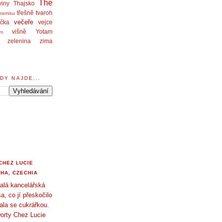
The
viny
Thajsko
třešně
tvaroh
iramisu
večeře
čka
vejce
višně
Yotam
am
zelenina
zima
DY NAJDE...
CHEZ LUCIE
HA, CZECHIA
alá kancelářská
a, co jí přeskočilo
tala se cukrářkou.
orty Chez Lucie