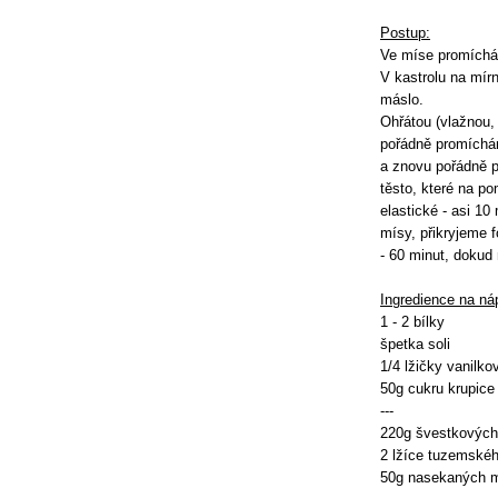
Postup:
Ve míse promíchám
V kastrolu na mír
máslo.
Ohřátou (vlažnou,
pořádně promíchá
a znovu pořádně 
těsto, které na p
elastické - asi 1
mísy, přikryjeme 
- 60 minut, dokud
Ingredience na ná
1 - 2 bílky
špetka soli
1/4 lžičky vanilko
50g cukru krupice
---
220g švestkových
2 lžíce tuzemskéh
50g nasekaných m