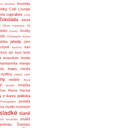
brusinky
ice
broskve
linky
Café Lounge
cupcakes
eta
curry
čokoláda
dárek
ě
džem
espresso
fík
dsko
hrušky
houby
léb
Christophe Adam
jahody
ablka
jaro
chyně
kari
kachna
kozí sýr
kurz
kuře
o
levandule
limeta
mandarinka
mango
maso
áda
media
muffiny
naked cake
iny
neděle
Nový
d
omáčka
okurka
čivo
Pierre Hermé
y z kurzu
polévka
povidla
Portugalsko
ora
risotto
rozmarýn
sladké
slané
soutěž
ptů
sousvide
anělsko
Švédsko