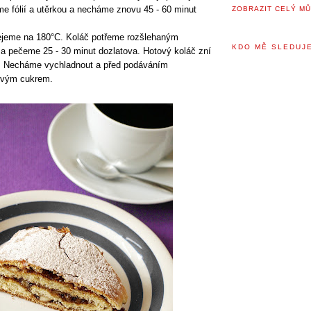
me fólií a utěrkou a necháme znovu 45 - 60 minut
ZOBRAZIT CELÝ MŮ
řejeme na 180°C. Koláč potřeme rozšlehaným
KDO MĚ SLEDUJE
a pečeme 25 - 30 minut dozlatova. Hotový koláč zní
ě. Necháme vychladnout a před podáváním
ovým cukrem.