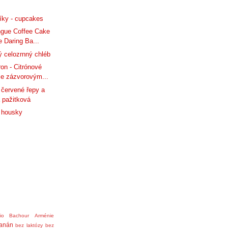
tíky - cupcakes
ngue Coffee Cake
 Daring Ba...
ý celozrnný chléb
on - Citrónové
e zázvorovým...
červené řepy a
 pažitková
 housky
nio Bachour
Arménie
anán
bez laktózy
bez