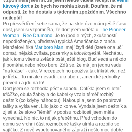
Vzpomněla jsem si, že jsem někde viděla recept na
velmi
kávový dort
a že bych ho mohla zkusit. Doufám, že mi
odpustí, že ho dostala s týdenním zpožděním. Všechno
nejlepší!
Po přesvědčení sebe sama, že na sklerózu mám ještě času
dost, jsem si vzpomněla, že dort jsem viděla u
The Pioneer
Woman - Ree Drumond
. Je to (podle mých, zkušeností
nepodložených, představ) typická Američanka z ranče.
Manželovi říká
Marlboro Man
, mají čtyři děti (které ona učí
doma), nějaká zvířata, pozemky a
kdovícoještě
. Nechápu,
jak k tomu všemu zvládá psát ještě blog. Buď
kecá
a někdo
jí pomáhá nebo něco bere. Zdá se, že má jen jednu vadu
"na kráse" - cukr. V receptech ho používá tak třikrát víc, než
je třeba. To mi ale nevadí, cukr uberu, americké jednotky
převedu a jdu na to!
Dort jsem se rozhodla péct v sobotu. Oblíkla jsem si letní
tričíčko
, obula žabky a do kabelky vzala téměř rozbitý
deštník (co kdyby náhodou). Nakoupila jsem do papírové
tašky a vyšla ven. Lilo jako z konve. Vyndala jsem deštník a
zjistila, že slovo "téměř" v popisu rozbitosti jsem měla
vynechat. No nic, to nějak přeběhnu. Před vchodem do
domu se vrchní část rozmočené tašky utrhla a rozbilo se
vajíčko. Z nově vybetonovaného zápraží nešlo moc dobře