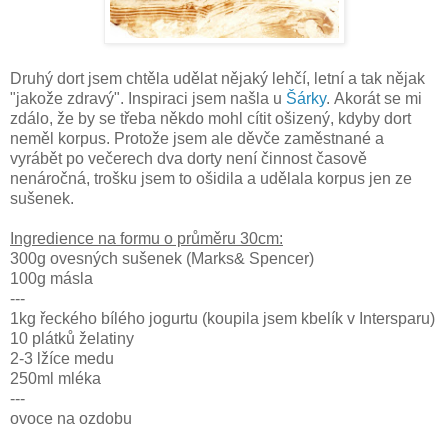
Druhý dort jsem chtěla udělat nějaký lehčí, letní a tak nějak
"jakože zdravý". Inspiraci jsem našla u
Šárky
. Akorát se mi
zdálo, že by se třeba někdo mohl cítit ošizený, kdyby dort
neměl korpus. Protože jsem ale děvče zaměstnané a
vyrábět po večerech dva dorty není činnost časově
nenáročná, trošku jsem to ošidila a udělala korpus jen ze
sušenek.
Ingredience na formu o průměru 30cm:
300g ovesných sušenek (Marks& Spencer)
100g másla
---
1kg řeckého bílého jogurtu (koupila jsem kbelík v Intersparu)
10 plátků želatiny
2-3 lžíce medu
250ml mléka
---
ovoce na ozdobu