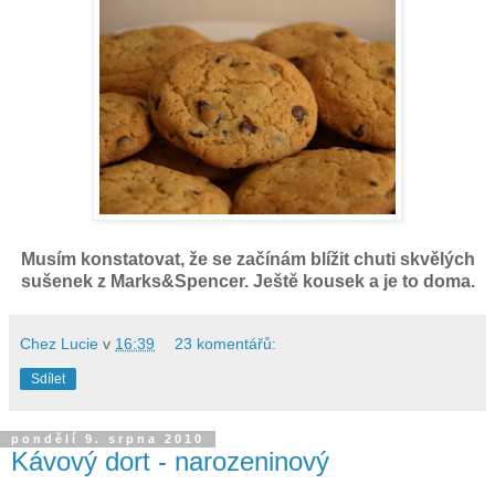
Musím konstatovat, že se začínám blížit chuti skvělých
sušenek z Marks&Spencer. Ještě kousek a je to doma.
Chez Lucie
v
16:39
23 komentářů:
Sdílet
pondělí 9. srpna 2010
Kávový dort - narozeninový