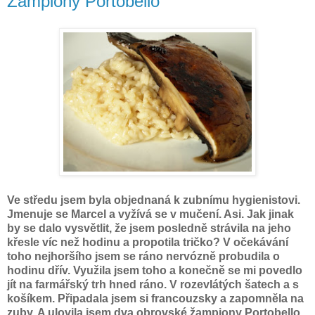
Žampiony Portobello
Ve středu jsem byla objednaná k zubnímu hygienistovi.
Jmenuje se Marcel a vyžívá se v mučení. Asi. Jak jinak
by se dalo vysvětlit, že jsem posledně strávila na jeho
křesle víc než hodinu a propotila tričko? V očekávání
toho nejhoršího jsem se ráno nervózně probudila o
hodinu dřív. Využila jsem toho a konečně se mi povedlo
jít na farmářský trh hned ráno. V rozevlátých šatech a s
košíkem. Připadala jsem si francouzsky a zapomněla na
zuby. A ulovila jsem dva obrovské žampiony Portobello.