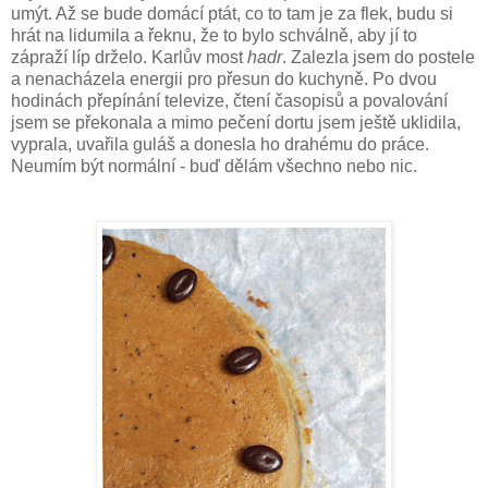
umýt. Až se bude domácí ptát, co to tam je za flek, budu si
hrát na lidumila a řeknu, že to bylo schválně, aby jí to
zápraží líp drželo. Karlův most
hadr
. Zalezla jsem do postele
a nenacházela energii pro přesun do kuchyně. Po dvou
hodinách přepínání televize, čtení časopisů a povalování
jsem se překonala a mimo pečení dortu jsem ještě uklidila,
vyprala, uvařila guláš a donesla ho drahému do práce.
Neumím být normální - buď dělám všechno nebo nic.