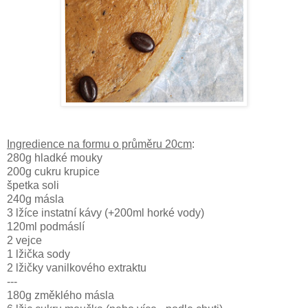
Ingredience na formu o průměru 20cm
:
280g hladké mouky
200g cukru krupice
špetka soli
240g másla
3 lžíce instatní kávy (+200ml horké vody)
120ml podmáslí
2 vejce
1 lžička sody
2 lžičky vanilkového extraktu
---
180g změklého másla