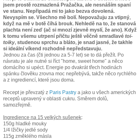
jsem prostě rozmazlená Pražačka, ale nesnáším spaní
ve stanu. Nepřipadá mi to jako bezva dovolená.
Nevyspím se. Všechno mě bolí. Nepovažuju za vtipný,
když na mě v botě číhá brouk. Nehledě na to, že stanová
plachta není zeď (ač si mnozí zjevně myslí, že ano). Když
k tomu všemu utrpení přičtu ještě věčně smradlavé
toi-
toiky
, studenou sprchu a bláto, je snad jasné, že takhle
si ideální víkend rozhodně nepředstavuju.
Jednou za čas (čti jednou za 5-7 let) se to dá přežít. Po
návratu je ale nutné si říct "home, sweet home" a něco
domácího si upéct. Energie po dvakrát třech hodinách
spánku člověku zrovna moc nepřebývá, takže něco rychlého
a z ingrediencí, které jsou doma.
Recept je převzatý z
Paris Pastry
a jako u všech amerických
receptů upravený v oblasti cukru. Směrem dolů,
samozřejmě.
Ingredience na 15 velkých sušenek
:
150g hladké mouky
1/4 lžičky jedlé sody
115g změklého másla