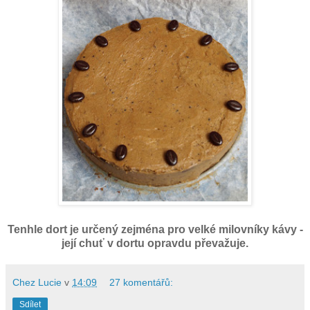
Tenhle dort je určený zejména pro velké milovníky kávy -
její chuť v dortu opravdu převažuje.
Chez Lucie
v
14:09
27 komentářů:
Sdílet