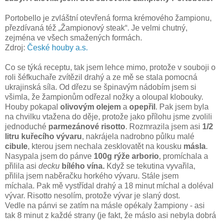
Portobello je zvláštní otevřená forma krémového žampionu,
přezdívaná též „Žampionový steak“. Je velmi chutný,
zejména ve všech smažených formách.
Zdroj:
České houby a.s.
Co se týká receptu, tak jsem lehce mimo, protože v souboji o
roli šéfkuchaře zvítězil drahý a ze mě se stala pomocná
ukrajinská síla. Od dřezu se špinavým nádobím jsem si
všimla, že žampionům odřezal nožky a oloupal klobouky.
Houby pokapal
olivovým olejem
a
opepřil
. Pak jsem byla
na chvilku vtažena do děje, protože jako přílohu jsme zvolili
jednoduché
parmezánové risotto
. Rozmrazila jsem asi
1/2
litru kuřecího vývaru
, nakrájela nadrobno půlku malé
cibule
, kterou jsem nechala zesklovatět na kousku
másla
.
Nasypala jsem do pánve
100g rýže arborio
, promíchala a
přilila asi
decku
bílého vína.
Když se tekutina vyvařila,
přilila jsem naběračku horkého vývaru. Stále jsem
míchala. Pak mě vystřídal drahý a 18 minut míchal a doléval
vývar. Risotto nesolím, protože vývar je slaný dost.
Vedle na pánvi se zatím na másle opékaly žampiony - asi
tak 8 minut z každé strany (je fakt, že máslo asi nebyla dobrá