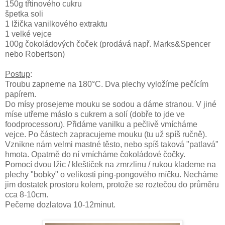
150g třtinového cukru
špetka soli
1 lžička vanilkového extraktu
1 velké vejce
100g čokoládových čoček (prodává např. Marks&Spencer
nebo Robertson)
Postup
:
Troubu zapneme na 180°C. Dva plechy vyložíme pečícím
papírem.
Do mísy prosejeme mouku se sodou a dáme stranou. V jiné
míse utřeme máslo s cukrem a solí (dobře to jde ve
foodprocessoru). Přidáme vanilku a pečlivě vmícháme
vejce. Po částech zapracujeme mouku (tu už spíš ručně).
Vznikne nám velmi mastné těsto, nebo spíš taková "patlavá"
hmota. Opatrně do ní vmícháme čokoládové čočky.
Pomocí dvou lžic / kleštiček na zmrzlinu / rukou klademe na
plechy "bobky" o velikosti ping-pongového míčku. Necháme
jim dostatek prostoru kolem, protože se roztečou do průměru
cca 8-10cm.
Pečeme dozlatova 10-12minut.