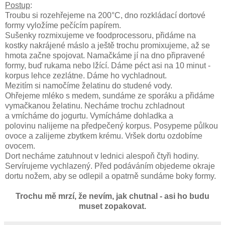
Postup
:
Troubu si rozehřejeme na 200°C, dno rozkládací dortové
formy vyložíme pečícím papírem.
Sušenky rozmixujeme ve foodprocessoru, přidáme na
kostky nakrájené máslo a ještě trochu promixujeme, až se
hmota začne spojovat. Namačkáme jí na dno připravené
formy, buď rukama nebo lžící. Dáme péct asi na 10 minut -
korpus lehce zezlátne. Dáme ho vychladnout.
Mezitím si namočíme želatinu do studené vody.
Ohřejeme mléko s medem, sundáme ze sporáku a přidáme
vymačkanou želatinu. Necháme trochu zchladnout
a vmícháme do jogurtu. Vymícháme dohladka a
polovinu nalijeme na předpečený korpus. Posypeme půlkou
ovoce a zalijeme zbytkem krému. Vršek dortu ozdobíme
ovocem.
Dort necháme zatuhnout v lednici alespoň čtyři hodiny.
Servírujeme vychlazený. Před podáváním objedeme okraje
dortu nožem, aby se odlepil a opatrně sundáme boky formy.
Trochu mě mrzí, že nevím, jak chutnal - asi ho budu
muset zopakovat.