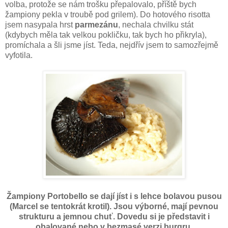
volba, protože se nám trošku přepalovalo, příště bych
žampiony pekla v troubě pod grilem). Do hotového risotta
jsem nasypala hrst
parmezánu
, nechala chvilku stát
(kdybych měla tak velkou pokličku, tak bych ho přikryla),
promíchala a šli jsme jíst. Teda, nejdřív jsem to samozřejmě
vyfotila.
Žampiony Portobello se dají jíst i s lehce bolavou pusou
(Marcel se tentokrát krotil). Jsou výborné, mají pevnou
strukturu a jemnou chuť. Dovedu si je představit i
obalované nebo v bezmasé verzi burgru.