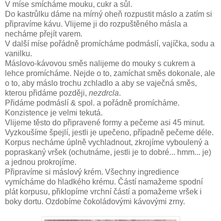
V míse smícháme mouku, cukr a sůl.
Do kastrůlku dáme na mírný oheň rozpustit máslo a zatím si
připravíme kávu. Vlijeme ji do rozpuštěného másla a
necháme přejít varem.
V další míse pořádně promícháme podmáslí, vajíčka, sodu a
vanilku.
Máslovo-kávovou směs nalijeme do mouky s cukrem a
lehce promícháme. Nejde o to, zamíchat směs dokonale, ale
o to, aby máslo trochu zchladlo a aby se vaječná směs,
kterou přidáme později,
nezdrcla
.
Přidáme podmáslí & spol. a pořádně promícháme.
Konzistence je velmi tekutá.
Vlijeme těsto do připravené formy a pečeme asi 45 minut.
Vyzkoušíme špejlí, jestli je upečeno, případně pečeme déle.
Korpus necháme úplně vychladnout, zkrojíme vyboulený a
popraskaný vršek (ochutnáme, jestli je to dobré... hmm... je)
a jednou prokrojíme.
Připravíme si máslový krém. Všechny ingredience
vymícháme do hladkého krému. Částí namažeme spodní
plát korpusu, přiklopíme vrchní částí a pomažeme vršek i
boky dortu. Ozdobíme čokoládovými kávovými zrny.