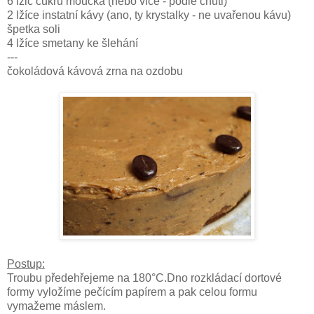
6 lžic cukru moučka (nebo více - podle chuti)
2 lžíce instatní kávy (ano, ty krystalky - ne uvařenou kávu)
špetka soli
4 lžíce smetany ke šlehání
---
čokoládová kávová zrna na ozdobu
Postup:
Troubu předehřejeme na 180°C.Dno rozkládací dortové
formy vyložíme pečícím papírem a pak celou formu
vymažeme máslem.