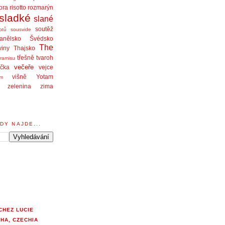
ora
risotto
rozmarýn
sladké
slané
soutěž
ptů
sousvide
anělsko
Švédsko
The
viny
Thajsko
třešně
tvaroh
iramisu
večeře
čka
vejce
višně
Yotam
am
zelenina
zima
DY NAJDE...
CHEZ LUCIE
HA, CZECHIA