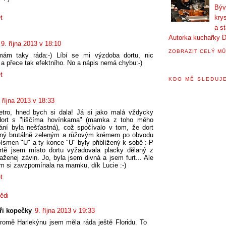
Býv
krys
t
a s
Autorka kuchařky D
9. října 2013 v 18:10
ZOBRAZIT CELÝ MŮ
ám taky ráda:-) Líbí se mi výzdoba dortu, nic
, a přece tak efektního. No a nápis nemá chybu:-)
t
KDO MĚ SLEDUJE
. října 2013 v 18:33
etro, hned bych si dala! Já si jako malá vždycky
 dort s "liščíma hovínkama" (mamka z toho mého
ní byla nešťastná), což spočívalo v tom, že dort
ený brutálně zeleným a růžovým krémem po obvodu
písmen "U" a ty konce "U" byly přiblížený k sobě :-P
rtě jsem místo dortu vyžadovala placky dělaný z
taženej závin. Jo, byla jsem divná a jsem furt... Ale
m si zavzpomínala na mamku, dík Lucie :-)
t
ědi
ři kopečky
9. října 2013 v 19:33
romě Harlekýnu jsem měla ráda ještě Floridu. To