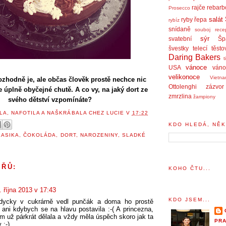
rajče
rebarb
Prosecco
salát
ryby
řepa
rybíz
snídaně
souboj rece
sýr
svatební
Šp
švestky
telecí
těsto
Daring Bakers
t
vánoce
USA
váno
velikonoce
Vietn
rozhodně je, ale občas člověk prostě nechce nic
Ottolenghi
zázvor
e úplně obyčejné chutě. A co vy, na jaký dort ze
zmrzlina
žampiony
svého dětství vzpomínáte?
LA, NAFOTILA A NAŠKRÁBALA
CHEZ LUCIE
V
17:22
KDO HLEDÁ, NĚK
LASIKA
,
ČOKOLÁDA
,
DORT
,
NAROZENINY
,
SLADKÉ
ÁŘŮ:
KOHO ČTU...
. října 2013 v 17:43
KDO JSEM...
ycky v cukrárně vedl punčák a doma ho prostě
ani kdybych se na hlavu postavila :-( A princezna,
em už párkrát dělala a vždy měla úspěch skoro jak ta
PRA
 :-)