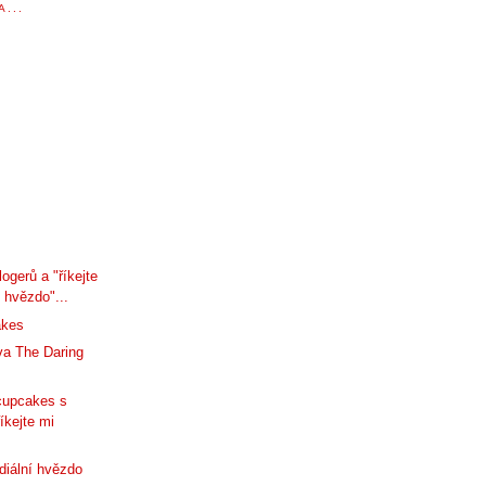
...
ogerů a "říkejte
 hvězdo"...
akes
va The Daring
cupcakes s
íkejte mi
diální hvězdo