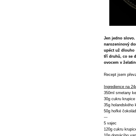
Jen jedno slovo.
narozeninový dor
upéct už dlouho -
tří druhů, co se 
ovocem v želatin
Recept jsem přev
Ingredience na 24
350ml smetany ke
30g cukru krupice
35g holandského 
50g hořké čokolá
---
5 vajec
120g cukru krupic
10g domácího van