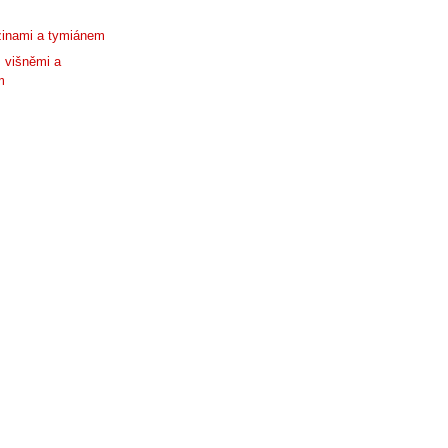
žinami a tymiánem
 višněmi a
m