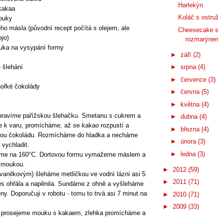
Harlekýn
kakaa
Koláč s ostru
ouky
ého másla (původní recept počítá s olejem, ale
Cheesecake s
ejo
)
rozmarýne
uka na vysypání formy
►
září
(2)
 šlehání
►
srpna
(4)
►
července
(3)
hořké čokolády
►
června
(5)
►
května
(4)
ipravíme pařížskou šlehačku. Smetanu s cukrem a
►
dubna
(4)
 k varu, promícháme, až se kakao rozpustí a
►
března
(4)
ou čokoládu. Rozmícháme do hladka a necháme
►
února
(3)
 vychladit.
►
ledna
(3)
eme na 160°C. Dortovou formu vymažeme máslem a
 moukou.
►
2012
(59)
 vanilkovým) šleháme metličkou ve vodní lázni asi 5
►
2011
(71)
ěs ohřála a napěnila. Sundáme z ohně a vyšleháme
ny. Doporučuji v robotu - tomu to trvá asi 7 minut na
►
2010
(71)
►
2009
(33)
 prosejeme mouku s kakaem, zlehka promícháme a