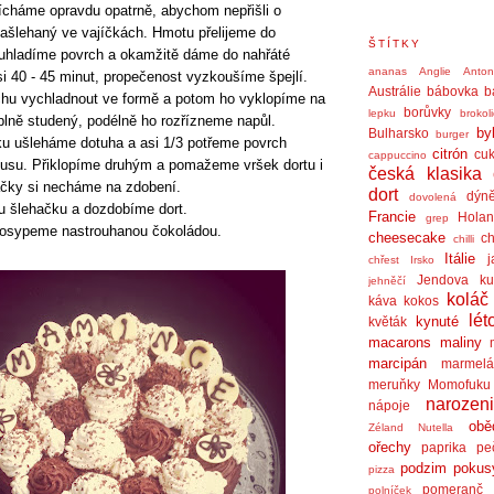
cháme opravdu opatrně, abychom nepřišli o
ašlehaný ve vajíčkách. Hmotu přelijeme do
ŠTÍTKY
 uhladíme povrch a okamžitě dáme do nahřáté
ananas
Anglie
Anto
i 40 - 45 minut, propečenost vyzkoušíme špejlí.
Austrálie
bábovka
b
chu vychladnout ve formě a potom ho vyklopíme na
borůvky
lepku
brokol
plně studený, podélně ho rozřízneme napůl.
by
Bulharsko
burger
u ušleháme dotuha a asi 1/3 potřeme povrch
citrón
cuk
cappuccino
pusu. Přiklopíme druhým a pomažeme vršek dortu i
česká klasika
ačky si necháme na zdobení.
dort
dýn
dovolená
u šlehačku a dozdobíme dort.
Francie
Holan
grep
osypeme nastrouhanou čokoládou.
cheesecake
ch
chilli
Itálie
j
chřest
Irsko
Jendova ku
jehněčí
koláč
káva
kokos
lét
kynuté
květák
macarons
maliny
marcipán
marmel
meruňky
Momofuku
narozen
nápoje
obě
Zéland
Nutella
ořechy
paprika
pe
podzim
pokus
pizza
pomeranč
polníček