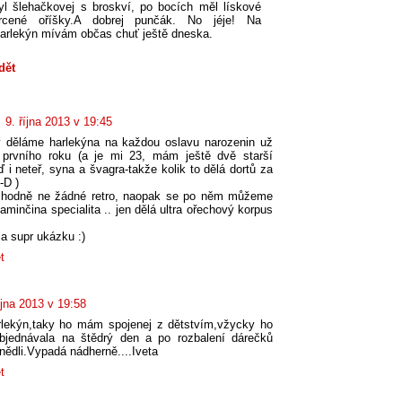
yl šlehačkovej s broskví, po bocích měl lískové
rcené oříšky.A dobrej punčák. No jéje! Na
arlekýn mívám občas chuť ještě dneska.
dět
9. října 2013 v 19:45
y děláme harlekýna na každou oslavu narozenin už
prvního roku (a je mi 23, mám ještě dvě starší
ď i neteř, syna a švagra-takže kolik to dělá dortů za
-D )
zhodně ne žádné retro, naopak se po něm můžeme
aminčina specialita .. jen dělá ultra ořechový korpus
za supr ukázku :)
t
íjna 2013 v 19:58
rlekýn,taky ho mám spojenej z dětstvím,vžycky ho
jednávala na štědrý den a po rozbalení dárečků
nědli.Vypadá nádherně....Iveta
t