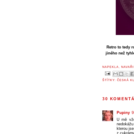
Retro to tedy 
jiného než tyhl
NAPEKLA, NAVAŘI
ŠTÍTKY:
ČESKÁ K
30 KOMENT
Pupiny
9
U mě vžd
nedokážu 
kterou js
z cukrárny