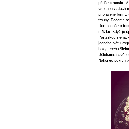
přidáme máslo. Mí
všechen vzduch n
připravené formy,
trouby. Pečeme as
Dort necháme tro
mřížku. Když je ú
Pařížskou šlehačk
jednoho plátu kor
boky, trochu šleh
Ušleháme i světlo
Nakonec povrch p