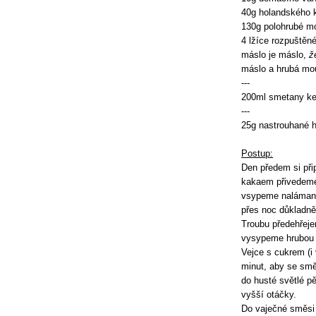
40g holandského 
130g polohrubé m
4 lžíce rozpuštěn
máslo je máslo,
ž
máslo a hrubá mo
---
200ml smetany ke
---
25g nastrouhané 
Postup:
Den předem si př
kakaem přivedeme
vsypeme naláman
přes noc důkladně
Troubu předehřej
vysypeme hrubou
Vejce s cukrem (i
minut, aby se sm
do husté světlé pě
vyšší otáčky.
Do vaječné směsi