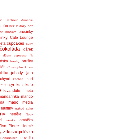
nio Bachour
Arménie
anán
bez laktózy
bez
brusinky
ice
broskve
linky
Café Lounge
cupcakes
eta
curry
čokoláda
dárek
ě
džem
espresso
fík
dsko
hrušky
houby
léb
Christophe Adam
jahody
ablka
jaro
chyně
kari
kachna
kozí sýr
kurz
kuře
o
levandule
limeta
mandarinka
mango
maso
áda
media
muffiny
naked cake
iny
neděle
Nový
d
omáčka
okurka
čivo
Pierre Hermé
y z kurzu
polévka
povidla
Portugalsko