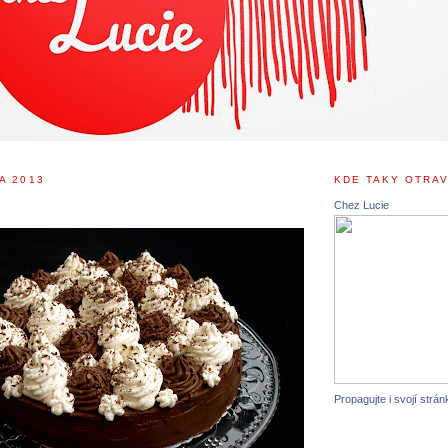
A 2013
KDE TAKY OTRAV
Chez Lucie
Propagujte i svojí strán