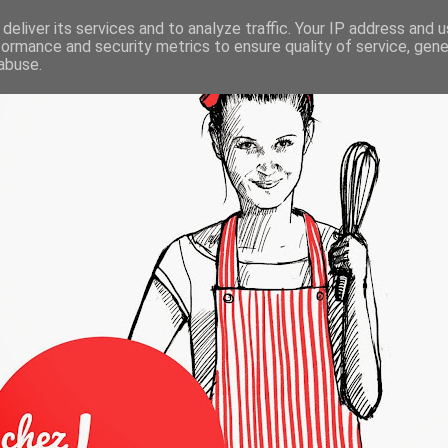
deliver its services and to analyze traffic. Your IP address and 
formance and security metrics to ensure quality of service, gen
abuse.