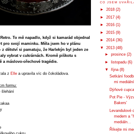
CO JSEM UVAŘILA
►
2018
(2)
►
2017
(4)
►
2016
(1)
►
2015
(9)
 Retro. To mě napadlo, když si kamarád objednal
►
2014
(36)
t pro svojí maminku. Měla jsem ho v plánu
▼
2013
(48)
 z dětství si pamatuju, že Harlekýn byl jeden ze
►
prosince
(2)
daly vybrat v cukrárnách. Kromě piškotu s
ě a máslovo-ořechové tragédie.
►
listopadu
(6)
▼
října
(8)
zala z
Elle
a upravila víc do čokoládova.
Setkání foodbl
mi mediální
cm formu:
Dýňové cupc
 šlehání
Pot Pie - Výz
Bakers'
kakaa
dy
Levandulové 
medem a "ř
mediáln...
e
Říkejte mi me
ilkového cukru