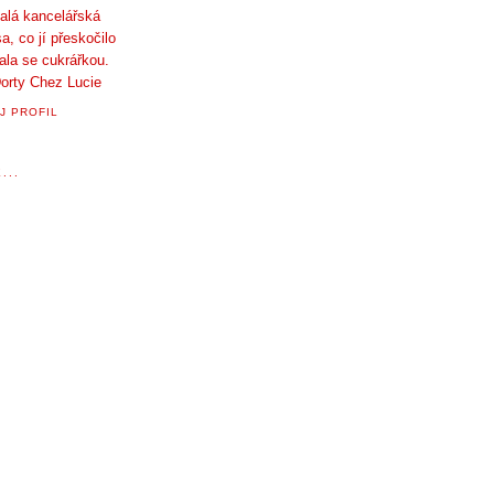
alá kancelářská
a, co jí přeskočilo
tala se cukrářkou.
orty Chez Lucie
J PROFIL
...