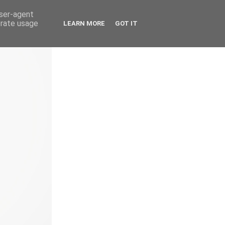
user-agent
erate usage
LEARN MORE
GOT IT