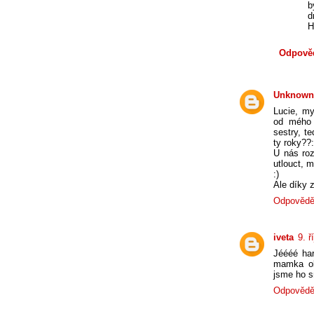
b
d
H
Odpově
Unknown
Lucie, m
od mého 
sestry, te
ty roky??:
U nás ro
utlouct, m
:)
Ale díky 
Odpovědě
iveta
9. ř
Jéééé ha
mamka ob
jsme ho s
Odpovědě