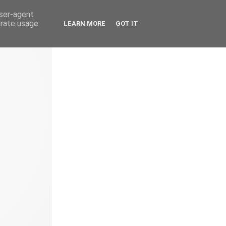
user-agent
erate usage
LEARN MORE
GOT IT