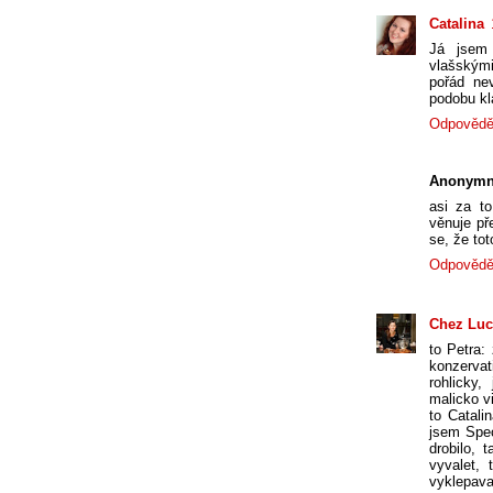
Catalina
Já jsem 
vlašským
pořád ne
podobu kl
Odpovědě
Anonymn
asi za t
věnuje př
se, že tot
Odpovědě
Chez Luc
to Petra: 
konzervat
rohlicky
malicko v
to Catali
jsem Spec
drobilo, 
vyvalet,
vyklepaval