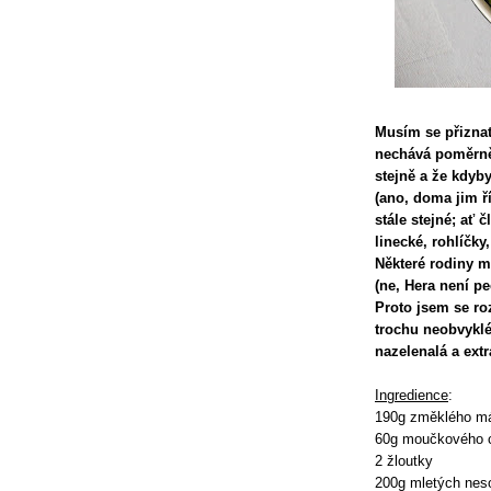
Musím se přiznat
nechává poměrně
stejně a že kdyb
(ano, doma jim ří
stále stejné; ať
linecké, rohlíčky
Některé rodiny ma
(ne, Hera není pe
Proto jsem se ro
trochu neobvyklé
nazelenalá a ext
Ingredience
:
190g změklého m
60g moučkového 
2 žloutky
200g mletých neso