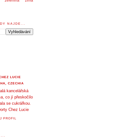
zelenina
zima
DY NAJDE...
CHEZ LUCIE
HA, CZECHIA
alá kancelářská
a, co jí přeskočilo
tala se cukrářkou.
orty Chez Lucie
J PROFIL
...