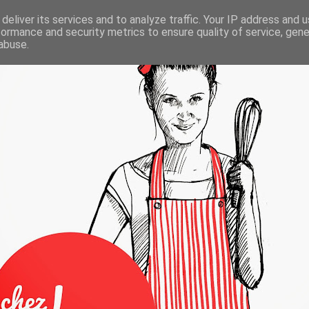
deliver its services and to analyze traffic. Your IP address and 
formance and security metrics to ensure quality of service, gen
abuse.