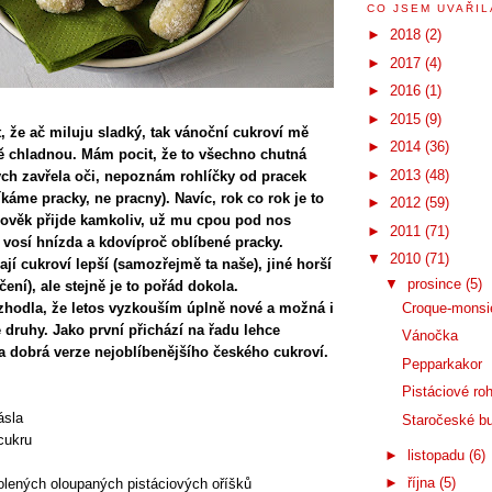
CO JSEM UVAŘILA
►
2018
(2)
►
2017
(4)
►
2016
(1)
►
2015
(9)
, že ač miluju sladký, tak vánoční cukroví mě
►
2014
(36)
 chladnou. Mám pocit, že to všechno chutná
►
2013
(48)
ych zavřela oči, nepoznám rohlíčky od pracek
káme pracky, ne pracny). Navíc, rok co rok je to
►
2012
(59)
 člověk přijde kamkoliv, už mu cpou pod nos
►
2011
(71)
, vosí hnízda a kdovíproč oblíbené pracky.
▼
2010
(71)
jí cukroví lepší (samozřejmě ta naše), jiné horší
▼
prosince
(5)
čení), ale stejně je to pořád dokola.
zhodla, že letos vyzkouším úplně nové a možná i
Croque-monsi
 druhy. Jako první přichází na řadu lehce
Vánočka
ra dobrá verze nejoblíbenějšího českého cukroví.
Pepparkakor
Pistáciové ro
ásla
Staročeské b
cukru
►
listopadu
(6)
►
října
(5)
lených oloupaných pistáciových oříšků