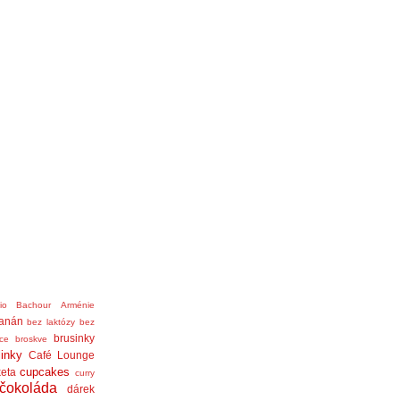
nio Bachour
Arménie
anán
bez laktózy
bez
brusinky
ice
broskve
linky
Café Lounge
cupcakes
eta
curry
čokoláda
dárek