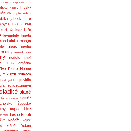
ě
džem
espresso
fík
dsko
hrušky
houby
léb
Christophe Adam
jahody
ablka
jaro
chyně
kari
kachna
kozí sýr
kurz
kuře
o
levandule
limeta
mandarinka
mango
maso
áda
media
muffiny
naked cake
iny
neděle
Nový
d
omáčka
okurka
čivo
Pierre Hermé
y z kurzu
polévka
povidla
Portugalsko
ora
risotto
rozmarýn
sladké
slané
soutěž
ptů
sousvide
anělsko
Švédsko
The
viny
Thajsko
třešně
tvaroh
iramisu
večeře
čka
vejce
višně
Yotam
am