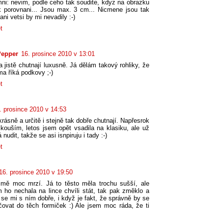
ni: nevim, podle ceho tak soudite, kdyz na obrazku
k porovnani... Jsou max. 3 cm... Nicmene jsou tak
ani vetsi by mi nevadily :-)
t
Pepper
16. prosince 2010 v 13:01
a jistě chutnají luxusně. Já dělám takový rohliky, že
ma říká podkovy ;-)
t
. prosince 2010 v 14:53
rásně a určitě i stejně tak dobře chutnají. Napřesrok
zkouším, letos jsem opět vsadila na klasiku, ale už
nudit, takže se asi isnpiruju i tady :-)
t
16. prosince 2010 v 19:50
 mě moc mrzí. Já to těsto měla trochu sušší, ale
 ho nechala na lince chvíli stát, tak pak změklo a
 se mi s ním dobře, i když je fakt, že správně by se
čovat do těch formiček :) Ale jsem moc ráda, že ti