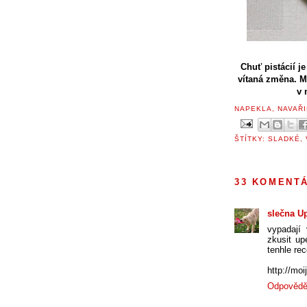
Chuť pistácií j
vítaná změna. M
v 
NAPEKLA, NAVAŘI
ŠTÍTKY:
SLADKÉ
,
33 KOMENT
slečna U
vypadají
zkusit up
tenhle re
http://mo
Odpovědě