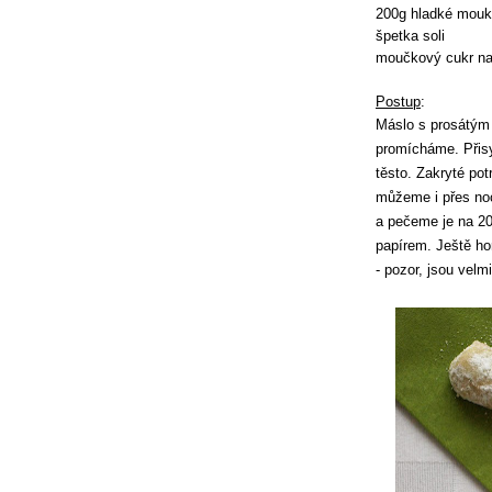
200g hladké mou
špetka soli
moučkový cukr na
Postup
:
Máslo s prosátým 
promícháme. Přis
těsto. Zakryté pot
můžeme i přes noc,
a pečeme je na 2
papírem. Ještě ho
- pozor, jsou velm