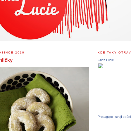
OSINCE 2010
KDE TAKY OTRAV
hlíčky
Chez Lucie
Propagujte i svojí strán