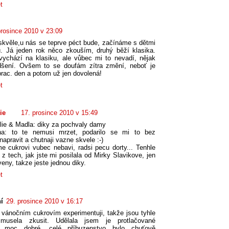
t
prosince 2010 v 23:09
skvěle,u nás se teprve péct bude, začínáme s dětmi
. Já jeden rok něco zkouším, druhý běží klasika.
vychází na klasiku, ale vůbec mi to nevadí, nějak
dšení. Ovšem to se doufám zítra změní, neboť je
prac. den a potom už jen dovolená!
t
ie
17. prosince 2010 v 15:49
Alie & Madla: diky za pochvaly damy
ina: to te nemusi mrzet, podarilo se mi to bez
apravit a chutnaji vazne skvele :-)
e cukrovi vubec nebavi, radsi pecu dorty... Tenhle
 z tech, jak jste mi posilala od Mirky Slavikove, jen
eny, takze jeste jednou diky.
t
í
29. prosince 2010 v 16:17
 vánočním cukrovím experimentuji, takže jsou tyhle
 musela zkusit. Udělala jsem je protlačované
, moc dobré, celé příbuzenstvo bylo chuťově