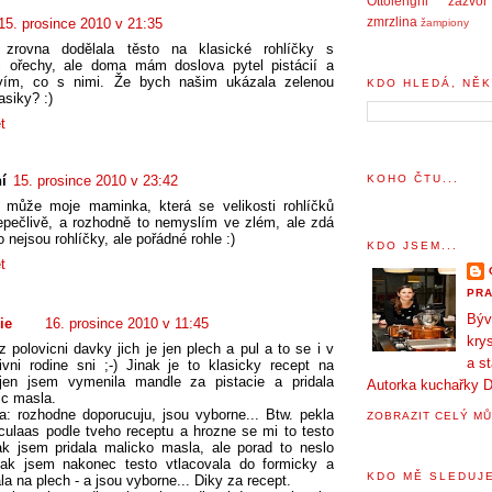
Ottolenghi
zázvor
zmrzlina
15. prosince 2010 v 21:35
žampiony
zrovna dodělala těsto na klasické rohlíčky s
i ořechy, ale doma mám doslova pytel pistácií a
vím, co s nimi. Že bych našim ukázala zelenou
KDO HLEDÁ, NĚK
asiky? :)
t
KOHO ČTU...
í
15. prosince 2010 v 23:42
o může moje maminka, která se velikosti rohlíčků
epečlivě, a rozhodně to nemyslím ve zlém, ale zdá
o nejsou rohlíčky, ale pořádné rohle :)
KDO JSEM...
t
PRA
Býv
ie
16. prosince 2010 v 11:45
krys
z polovicni davky jich je jen plech a pul a to se i v
a s
ivni rodine sni ;-) Jinak je to klasicky recept na
, jen jsem vymenila mandle za pistacie a pridala
Autorka kuchařky D
ic masla.
na: rozhodne doporucuju, jsou vyborne... Btw. pekla
ZOBRAZIT CELÝ MŮ
ulaas podle tveho receptu a hrozne se mi to testo
tak jsem pridala malicko masla, ale porad to neslo
 tak jsem nakonec testo vtlacovala do formicky a
KDO MĚ SLEDUJE
a na plech - a jsou vyborne... Diky za recept.