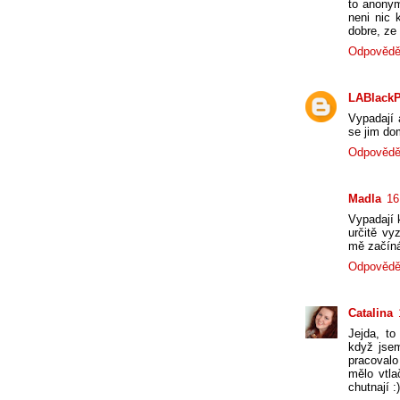
to anonym
neni nic 
dobre, ze 
Odpovědě
LABlack
Vypadají 
se jim do
Odpovědě
Madla
16
Vypadají k
určitě vy
mě začíná 
Odpovědě
Catalina
Jejda, to
když jsem
pracovalo
mělo vtla
chutnají :)