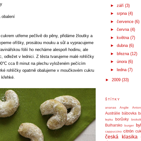
ky
►
září
(3)
►
srpna
(4)
 obalení
►
července
(6)
►
června
(4)
cukrem utřeme pečlivě do pěny, přidáme žloutky a
►
května
(7)
ypeme oříšky, prosátou mouku a sůl a vypracujeme
►
dubna
(6)
ravinářskou fólií ho necháme alespoň hodinu, ale
►
března
(12)
 odležet v lednici. Z těsta tvarujeme malé rohlíčky
►
února
(6)
00°C cca 8 minut na plechu vyloženém pečícím
►
ledna
(7)
rké rohlíčky opatrně obalujeme v moučkovém cukru
i křehké.
►
2009
(33)
ŠTÍTKY
ananas
Anglie
Anto
Austrálie
bábovka
b
borůvky
lepku
brokol
by
Bulharsko
burger
citrón
cuk
cappuccino
česká klasika