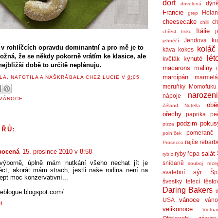
dort
dýn
dovolená
Francie
Holan
grep
cheesecake
ch
chilli
Itálie
j
chřest
Irsko
Jendova ku
jehněčí
e v rohlíčcích opravdu dominantní a pro mě je to
koláč
káva
kokos
ožná, že se někdy pokorně vrátím ke klasice, ale
lét
kynuté
květák
nejbližší době to určitě neplánuju.
macarons
maliny
marcipán
marmel
LA, NAFOTILA A NAŠKRÁBALA
CHEZ LUCIE
V
0:05
meruňky
Momofuku
narozen
nápoje
VÁNOCE
obě
Zéland
Nutella
ořechy
paprika
pe
podzim
pokus
pizza
ÁŘŮ:
pomeranč
polníček
rajče
rebarb
Prosecco
pocená
15. prosince 2010 v 8:58
salát
ryby
řepa
rybíz
 výborně, úplně mám nutkání všeho nechat jít je
snídaně
souboj rece
éct, akorát mám strach, jestli naše rodina není na
sýr
svatební
Šp
cept moc konzervativní...
švestky
telecí
těsto
Daring Bakers
t
ijeblogue.blogspot.com/
vánoce
USA
váno
t
velikonoce
Vietn