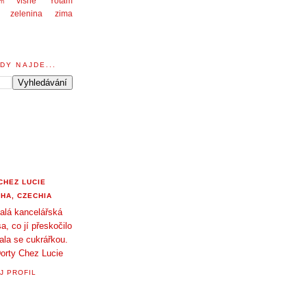
višně
Yotam
am
zelenina
zima
DY NAJDE...
CHEZ LUCIE
HA, CZECHIA
alá kancelářská
a, co jí přeskočilo
tala se cukrářkou.
orty Chez Lucie
J PROFIL