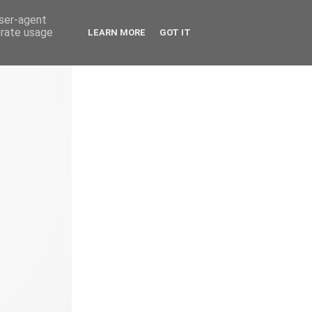
user-agent
erate usage
LEARN MORE
GOT IT