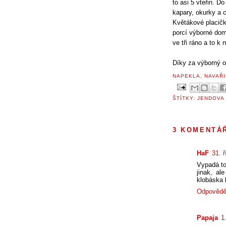
to asi 5 vteřin. 
kapary, okurky a 
Květákové placič
porcí výborné dom
ve tři ráno a to k
Díky za výborný o
NAPEKLA, NAVAŘI
ŠTÍTKY:
JENDOVA
3 KOMENTÁ
HaF
31. 
Vypadá to
jinak, al
klobáska 
Odpovědě
Papaja
1