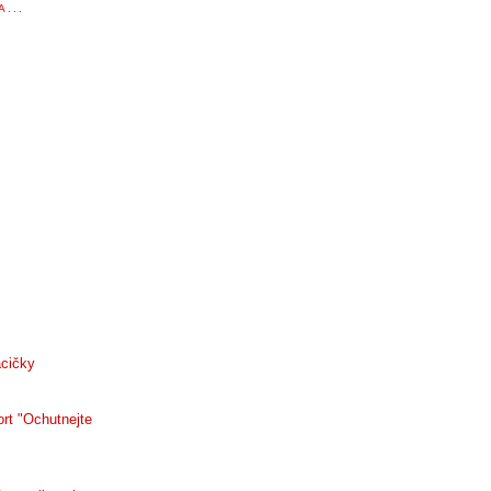
...
acičky
rt "Ochutnejte