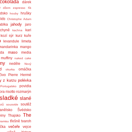
čokoláda
dárek
ě
džem
espresso
fík
dsko
hrušky
houby
léb
Christophe Adam
jahody
ablka
jaro
chyně
kari
kachna
kozí sýr
kurz
kuře
o
levandule
limeta
mandarinka
mango
maso
áda
media
muffiny
naked cake
iny
neděle
Nový
d
omáčka
okurka
čivo
Pierre Hermé
y z kurzu
polévka
povidla
Portugalsko
ora
risotto
rozmarýn
sladké
slané
soutěž
ptů
sousvide
anělsko
Švédsko
The
viny
Thajsko
třešně
tvaroh
iramisu
večeře
čka
vejce