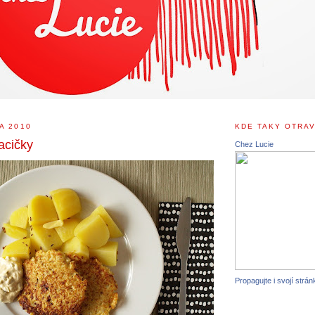
A 2010
KDE TAKY OTRAV
acičky
Chez Lucie
Propagujte i svojí strán