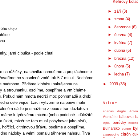
Kefírový kolá
►
září
(3)
►
srpna
(4)
►
července
(6)
ého oleje
ořčice
►
června
(4)
ónu
►
května
(7)
►
dubna
(6)
rky, jarní cibulka - podle chuti
►
března
(12)
►
února
(6)
e na růžičky, na chvilku namočíme a propláchneme
►
ledna
(7)
Povaříme ho v osolené vodě tak 5-7 minut. Necháme
e nadrobno. Přidáme klobásu nakrájenou na
►
2009
(33)
utky a strouhanku, osolíme, opepříme a vmícháme
ků. Pokud nám hmota nedrží moc pohromadě a drobí
jedno celé vejce. Lžící vytvoříme na pánvi malé
ŠTÍTKY
páleném sádle je smažíme z obou stran dozlatova.
ananas
Anglie
Anto
u máme k tyčovému mixéru (nebo podobné - důležité
Austrálie
bábovka
b
la úzká, mixér se tam musí pohybovat jako píst),
borůvky
lepku
brokol
, hořčici, citrónovou šťávu, osolíme a opepříme.
by
Bulharsko
burger
 dno nádoby a velmi pomalu táhneme nahoru. Trvá
citrón
cuk
cappuccino