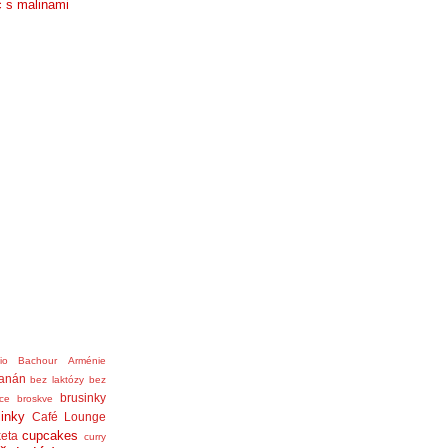
č s malinami
nio Bachour
Arménie
anán
bez laktózy
bez
brusinky
ice
broskve
linky
Café Lounge
cupcakes
eta
curry