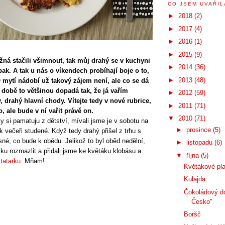
CO JSEM UVAŘILA
►
2018
(2)
►
2017
(4)
►
2016
(1)
►
2015
(9)
žná stačili všimnout, tak můj drahý se v kuchyni
►
2014
(36)
ak. A tak u nás o víkendech probíhají boje o to,
►
2013
(48)
O mytí nádobí už takový zájem není, ale co se dá
 době to většinou dopadá tak, že já vařím
►
2012
(59)
, drahý hlavní chody. Vítejte tedy v nové rubrice,
►
2011
(71)
, ale bude v ní vařit právě on.
▼
2010
(71)
y si pamatuju z dětství, mívali jsme je v sobotu na
►
prosince
(5)
 k večeři studené. Když tedy drahý přišel z trhu s
sné, co bude k obědu. Jelikož to byl oběd nedělní,
►
listopadu
(6)
šku rozmazlit a přidali jsme ke květáku klobásu a
▼
října
(5)
tatarku
. Mňam!
Květákové pl
Kulajda
Čokoládový do
Česko"
Boršč