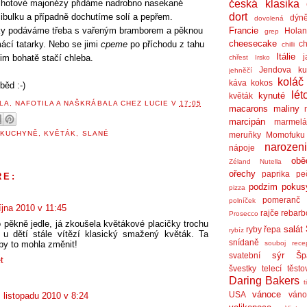
Do hotové majonézy přidáme nadrobno nasekané
česká klasika
dort
cibulku a případně dochutíme solí a pepřem.
dýn
dovolená
ky podáváme třeba s vařeným bramborem a pěknou
Francie
Holan
grep
cheesecake
ácí tatarky. Nebo se jimi
cpeme
po příchodu z tahu
ch
chilli
Itálie
j
 nim bohatě stačí chleba.
chřest
Irsko
Jendova ku
jehněčí
koláč
káva
kokos
běd :-)
lét
kynuté
květák
LA, NAFOTILA A NAŠKRÁBALA
CHEZ LUCIE
V
17:05
macarons
maliny
marcipán
marmel
 KUCHYNĚ
,
KVĚTÁK
,
SLANÉ
meruňky
Momofuku
narozen
nápoje
obě
Zéland
Nutella
ořechy
paprika
pe
ŘE:
podzim
pokus
pizza
pomeranč
polníček
října 2010 v 11:45
rajče
rebarb
Prosecco
 pěkně jedle, já zkoušela květákové placičky trochu
salát
ryby
řepa
rybíz
e u dětí stále vítězí klasický smažený květák. Ta
snídaně
souboj rece
by to mohla změnit!
sýr
svatební
Šp
t
švestky
telecí
těsto
Daring Bakers
t
vánoce
USA
váno
. listopadu 2010 v 8:24