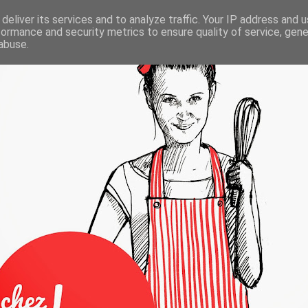
deliver its services and to analyze traffic. Your IP address and 
formance and security metrics to ensure quality of service, gen
abuse.