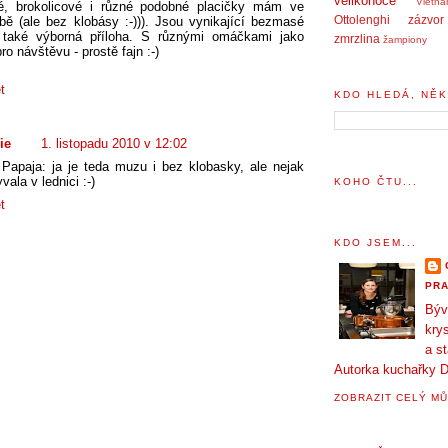
velikonoce
Vietn
é, brokolicové i různé podobné placičky mám ve
Ottolenghi
zázvor
ibě (ale bez klobásy :-))). Jsou vynikající bezmasé
le také výborná příloha. S různými omáčkami jako
zmrzlina
žampiony
ro návštěvu - prostě fajn :-)
t
KDO HLEDÁ, NĚK
ie
1. listopadu 2010 v 12:02
Papaja: ja je teda muzu i bez klobasky, ale nejak
ala v lednici :-)
KOHO ČTU...
t
KDO JSEM...
PRA
Býv
krys
a s
Autorka kuchařky D
ZOBRAZIT CELÝ MŮ