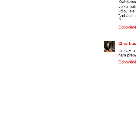
Květákov
velké obl
jídlo, a
"zobání" p
P.
Odpovědě
Chez Luc
to HaF a 
nam prebyv
Odpovědě