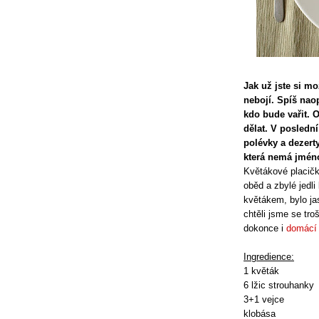
Jak už jste si mo
nebojí. Spíš naop
kdo bude vařit. 
dělat. V poslední
polévky a dezerty
která nemá jméno
Květákové placičk
oběd a zbylé jedli
květákem, bylo ja
chtěli jsme se tro
dokonce i
domácí 
Ingredience:
1 květák
6 lžic strouhanky
3+1 vejce
klobása