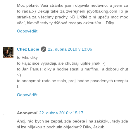
Moc pěkné, Vaši stránku jsem objevila nedávno, a jsem za
to ráda.:-) Děkuji také za zveřejnění joyofbaking.com To je
stránka za všechny prachy..:-D Určitě z ní upeču moc moc
věcí, hlavně tedy ty dýňové recepty ozkouším....Díky.
Odpovědět
Chez Lucie
22. dubna 2010 v 13:06
to Viki: diky
to Paja: sice vypadaji, ale chutnaji uplne jinak :-)
to Jan Panus: diky a hodne stesti u muffinu.. a doboru chut
:-)
to anonymni: rado se stalo, preji hodne povedenych receptu
L.
Odpovědět
Anonymní
22. dubna 2010 v 15:17
Ahoj, rád bych se zeptal, zda pečete i na zakázku, tedy zda
si lze nějakou z pochutin objednat? Díky, Jakub