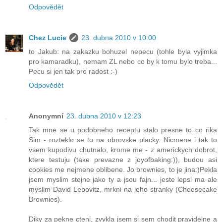
Odpovědět
Chez Lucie
23. dubna 2010 v 10:00
to Jakub: na zakazku bohuzel nepecu (tohle byla vyjimka
pro kamaradku), nemam ZL nebo co by k tomu bylo treba...
Pecu si jen tak pro radost :-)
Odpovědět
Anonymní
23. dubna 2010 v 12:23
Tak mne se u podobneho receptu stalo presne to co rika
Sim - rozteklo se to na obrovske placky. Nicmene i tak to
vsem kupodivu chutnalo, krome me - z americkych dobrot,
ktere testuju (take prevazne z joyofbaking:)), budou asi
cookies me nejmene oblibene. Jo brownies, to je jina:)Pekla
jsem myslim stejne jako ty a jsou fajn... jeste lepsi ma ale
myslim David Lebovitz, mrkni na jeho stranky (Cheesecake
Brownies).
Diky za pekne cteni, zvykla jsem si sem chodit pravidelne a