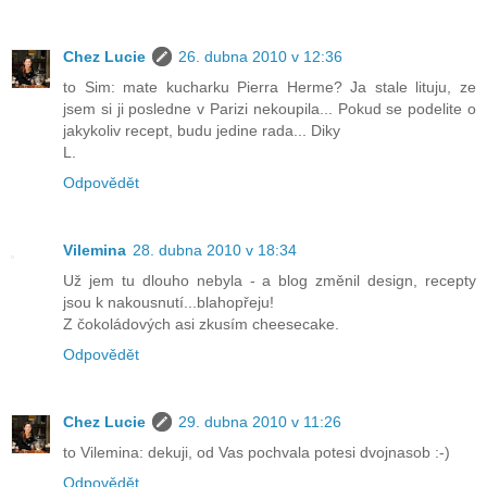
Chez Lucie
26. dubna 2010 v 12:36
to Sim: mate kucharku Pierra Herme? Ja stale lituju, ze
jsem si ji posledne v Parizi nekoupila... Pokud se podelite o
jakykoliv recept, budu jedine rada... Diky
L.
Odpovědět
Vilemina
28. dubna 2010 v 18:34
Už jem tu dlouho nebyla - a blog změnil design, recepty
jsou k nakousnutí...blahopřeju!
Z čokoládových asi zkusím cheesecake.
Odpovědět
Chez Lucie
29. dubna 2010 v 11:26
to Vilemina: dekuji, od Vas pochvala potesi dvojnasob :-)
Odpovědět