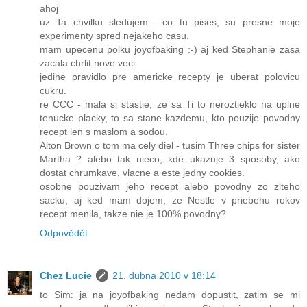
ahoj
uz Ta chvilku sledujem... co tu pises, su presne moje
experimenty spred nejakeho casu.
mam upecenu polku joyofbaking :-) aj ked Stephanie zasa
zacala chrlit nove veci.
jedine pravidlo pre americke recepty je uberat polovicu
cukru.
re CCC - mala si stastie, ze sa Ti to neroztieklo na uplne
tenucke placky, to sa stane kazdemu, kto pouzije povodny
recept len s maslom a sodou.
Alton Brown o tom ma cely diel - tusim Three chips for sister
Martha ? alebo tak nieco, kde ukazuje 3 sposoby, ako
dostat chrumkave, vlacne a este jedny cookies.
osobne pouzivam jeho recept alebo povodny zo zlteho
sacku, aj ked mam dojem, ze Nestle v priebehu rokov
recept menila, takze nie je 100% povodny?
Odpovědět
Chez Lucie
21. dubna 2010 v 18:14
to Sim: ja na joyofbaking nedam dopustit, zatim se mi