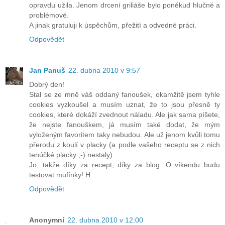
opravdu užila. Jenom drcení griliáše bylo poněkud hlučné a
problémové.
A jinak gratuluji k úspěchům, přežití a odvedné práci.
Odpovědět
Jan Panuš
22. dubna 2010 v 9:57
Dobrý den!
Stal se ze mně váš oddaný fanoušek, okamžitě jsem tyhle
cookies vyzkoušel a musím uznat, že to jsou přesně ty
cookies, které dokáží zvednout náladu. Ale jak sama píšete,
že nejste fanouškem, já musím také dodat, že mým
vyloženým favoritem taky nebudou. Ale už jenom kvůli tomu
přerodu z koulí v placky (a podle vašeho receptu se z nich
tenúčké placky ;-) nestaly).
Jo, takže díky za recept, díky za blog. O víkendu budu
testovat mufínky! H.
Odpovědět
Anonymní
22. dubna 2010 v 12:00