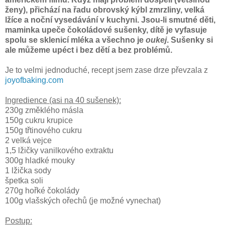
ženy), přichází na řadu obrovský kýbl zmrzliny, velká
lžíce a noční vysedávání v kuchyni. Jsou-li smutné děti,
maminka upeče čokoládové sušenky, dítě je vyfasuje
spolu se sklenicí mléka a všechno je
oukej
. Sušenky si
ale můžeme upéct i bez dětí a bez problémů.
Je to velmi jednoduché, recept jsem zase drze převzala z
joyofbaking.com
Ingredience (asi na 40 sušenek):
230g změklého másla
150g cukru krupice
150g třtinového cukru
2 velká vejce
1,5 lžičky vanilkového extraktu
300g hladké mouky
1 lžička sody
špetka soli
270g hořké čokolády
100g vlašských ořechů (je možné vynechat)
Postup: