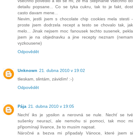
vsechno povedlo a libi se mi, ze ma Stephanie vsechno do
detailu popsane... Co se tyka cukru, tak to je fakt, dost
casto davam mene...
Nevim, jestli jsem s chocolate chip cookies mela stesti -
proste jsem dodrzela recept a testo se chovalo tak, jak
melo... Jinak nejsem moc fanousek techto susenek, pekla
jsem je na objednavku a jine recepty neznam (nemam
vyzkousene)
Odpovědět
Unknown
21. dubna 2010 v 19:02
tlieskam, slintám, závidím! :-)
Odpovědět
Pája
21. dubna 2010 v 19:05
Nechť iks je ypsilon a nerovná se nule. Nechť se tvé
sušenky neurazí, ale nemohu si pomoci, tak moc mi
připomínají lívance, že to musím napsat.
Náročné a bezva mi připadaly Vánoce, které jsem si