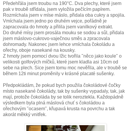
Předehřála jsem troubu na 190°C. Dva plechy, které jsem
pak v troubě střídala, jsem vyložila pečícím papírem.
Rozmíchala jsem v míse máslo, přidala oba cukry a spojila.
Vmíchala jsem jedno po druhém vejce, pořádně je
zapracovala do hmoty a přilila jsem vanilkový extrakt.
Do druhé mísy jsem prosála mouku se sodou a sůl, přidala
jsem máslovo-cukrovo-vaječnou směs a zpracovala
dohromady. Nakonec jsem lehce vmíchala čokoládu a
ořechy, oboje nasekané na kousky.
Z hmoty jsem pomocí dvou lžic tvořila "něco jako koule" o
velikosti golfových míčků, které jsem kladla asi 10cm od
sebe na plech. Sice jsem tomu moc nevěřila, ale v troubě se
během 12ti minut proměnily v krásné placaté sušenky.
Předpokládám, že pokud bych použila čokoládové čočky
místo nasekané čokolády, tak by sušenky vypadaly, tak, jak
mají, protože čokoláda by se tolik neroztekla. Každopádně
výsledkem byla plná máslová chuť s čokoládou a
ořechovým "ocasem", křupavá krusta na povrchu a tak
akorát měkký vnitřek.