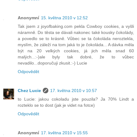
Anonymní
15. května 2010 v 12:52
Tak jsem z joyofbaking.com pekla Cowboy cookies, a vyšli
náramně. Do těsta se dávali nakonec také kousky čokolády,
a povedlo se to krásně. Vůbec se ta čokoláda neroztekla,
myslím, že záleží na tom jaká to je čokoláda... A dávka měla
být na 20 velkých cookies, já jich měla snad 60
malých...:-)ale byly tak dobré, že to vůbec
nevadilo...doporučuji zkusit.:-) Lucie
Odpovědět
Chez Lucie
17. května 2010 v 10:57
to Lucie: jakou cokoladu jste pouzila? Ja 70% Lindt a
rozteklo se to dost (jak je videt na fotce)
Odpovědět
Anonymní
17. května 2010 v 15:55