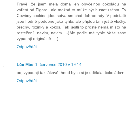
Právě, že jsem měla doma jen obyčejnou čokoládu na
vaření od Figara...ale možná to může být hustotu těsta. Ty
Cowboy cookies jdou sotva smíchat dohromady. V podstatě
jsou hodně podobné jako tyhle, ale přijdou tam ještě vločky,
ořechy, rozinky a kokos. Tak jestli to prostě nemá místo na
roztečení...nevim, nevim...:-)Ale podle mě tyhle Vaše zase
vypadají originálně...:-)
Odpovědět
Lůc Mác
1. července 2010 v 19:14
oo, vypadají tak lákavě, hned bych si je udělala, čokoláda♥
Odpovědět