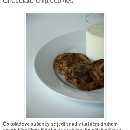
Chocolate chip cookies
Čokoládové sušenky se jedí snad v každém druhém
americkém filmu. Když mají problém dospělí (většinou