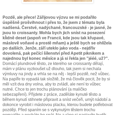
Pozdě, ale přece! Zářijovou výzvu se mi podařilo
úspěšně prošvihnout i přes to, že jsem z tématu byla
nadšená. Čerstvé, nadýchané, francouzské - je jasné, že
jsou to croissanty. Mohla bych jich sníst na posezení
kĺidně deset (aspoň ve Francii, kde jsou tak křupavé,
máslově voňavé a prostě mňam) a ještě bych se ohlížela
po dalších. Jenže, září uteklo jako voda - nejdřív
dovolená, pak pečící šílenství před Apetit piknikem a
najednou byl konec měsíce a já si řekla jen "jééé, už?".
Domácí plundrové těsto, ze kterého se croissanty dělají,
mám v plánu vyzkoušet už dlouho, tak jsem si nechala
výmluvy na jindy a vrhla se na něj - lepší pozdě, než vůbec.
Na papíře to vypadá tak složitě, že má člověk pocit, že by si
měl vzít dva dny volna, aby to zvládl, ale není to vůbec
nutné. Chce to jen trochu plánování (a maličko
sebezapření). Přijdete z práce, zaděláte kynuté těsto a
během kynutí stihnete připravit a sníst večeři, umýt nádobí a
dokonce vyrobit i máslovou placku, kterou budete potřebovat
později. Před spaním se s vykynutým těstem trochu
pomazlíte a necháte ho spát. No a ráno si nastavíte budík