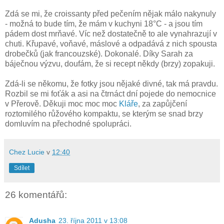
Zdá se mi, že croissanty před pečením nějak málo nakynuly
- možná to bude tím, že mám v kuchyni 18°C - a jsou tím
pádem dost mrňavé. Víc než dostatečně to ale vynahrazují v
chuti. Křupavé, voňavé, máslové a odpadává z nich spousta
drobečků (jak francouzské). Dokonalé. Díky Sarah za
báječnou výzvu, doufám, že si recept někdy (brzy) zopakuji.
Zdá-li se někomu, že fotky jsou nějaké divné, tak má pravdu.
Rozbil se mi foťák a asi na čtrnáct dní pojede do nemocnice
v Přerově. Děkuji moc moc moc
Kláře
, za zapůjčení
roztomilého růžového kompaktu, se kterým se snad brzy
domluvím na přechodné spolupráci.
Chez Lucie
v
12:40
Sdílet
26 komentářů:
Adusha
23. října 2011 v 13:08