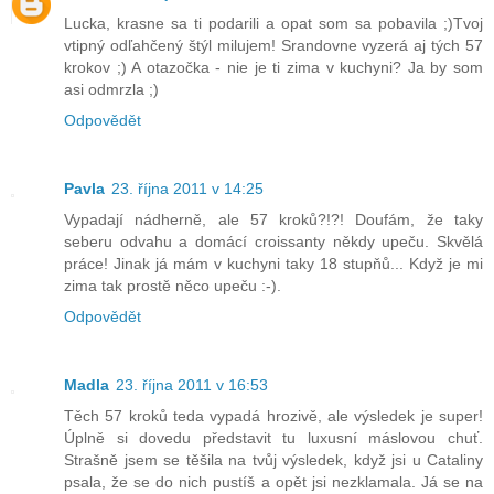
Lucka, krasne sa ti podarili a opat som sa pobavila ;)Tvoj
vtipný odľahčený štýl milujem! Srandovne vyzerá aj tých 57
krokov ;) A otazočka - nie je ti zima v kuchyni? Ja by som
asi odmrzla ;)
Odpovědět
Pavla
23. října 2011 v 14:25
Vypadají nádherně, ale 57 kroků?!?! Doufám, že taky
seberu odvahu a domácí croissanty někdy upeču. Skvělá
práce! Jinak já mám v kuchyni taky 18 stupňů... Když je mi
zima tak prostě něco upeču :-).
Odpovědět
Madla
23. října 2011 v 16:53
Těch 57 kroků teda vypadá hrozivě, ale výsledek je super!
Úplně si dovedu představit tu luxusní máslovou chuť.
Strašně jsem se těšila na tvůj výsledek, když jsi u Cataliny
psala, že se do nich pustíš a opět jsi nezklamala. Já se na