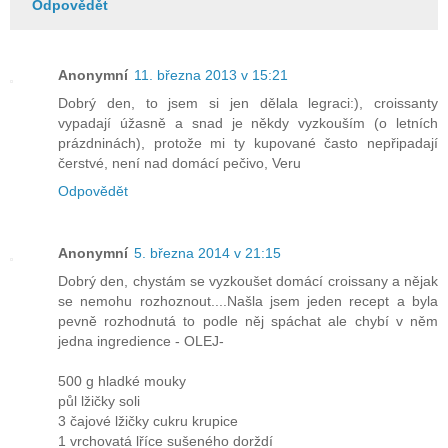
Odpovědět
Anonymní
11. března 2013 v 15:21
Dobrý den, to jsem si jen dělala legraci:), croissanty
vypadají úžasně a snad je někdy vyzkouším (o letních
prázdninách), protože mi ty kupované často nepřipadají
čerstvé, není nad domácí pečivo, Veru
Odpovědět
Anonymní
5. března 2014 v 21:15
Dobrý den, chystám se vyzkoušet domácí croissany a nějak
se nemohu rozhoznout....Našla jsem jeden recept a byla
pevně rozhodnutá to podle něj spáchat ale chybí v něm
jedna ingredience - OLEJ-
500 g hladké mouky
půl lžičky soli
3 čajové lžičky cukru krupice
1 vrchovatá lříce sušeného dorždí