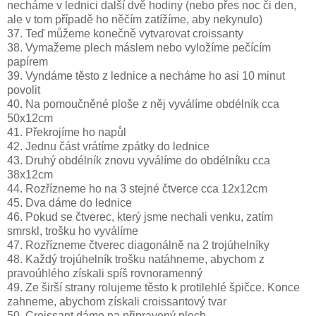
necháme v lednici další dvě hodiny (nebo přes noc či den,
ale v tom případě ho něčím zatížíme, aby nekynulo)
37. Teď můžeme konečně vytvarovat croissanty
38. Vymažeme plech máslem nebo vyložíme pečícím
papírem
39. Vyndáme těsto z lednice a necháme ho asi 10 minut
povolit
40. Na pomoučněné ploše z něj vyválíme obdélník cca
50x12cm
41. Překrojíme ho napůl
42. Jednu část vrátíme zpátky do lednice
43. Druhý obdélník znovu vyválíme do obdélníku cca
38x12cm
44. Rozřízneme ho na 3 stejné čtverce cca 12x12cm
45. Dva dáme do lednice
46. Pokud se čtverec, který jsme nechali venku, zatím
smrskl, trošku ho vyválíme
47. Rozřízneme čtverec diagonálně na 2 trojúhelníky
48. Každý trojúhelník trošku natáhneme, abychom z
pravoúhlého získali spíš rovnoramenný
49. Ze širší strany rolujeme těsto k protilehlé špičce. Konce
zahneme, abychom získali croissantový tvar
50. Croissant dáme na připravený plech