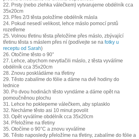
22. Prsty (nebo zlehka válečkem) vytvarujeme obdélník cca
35x20cm
23. Přes 2/3 těsta položíme obdélník másla
24. Pokud nesedí velikost, lehce máslo pomocí prstů
rozetřeme
25. Volnou třetinu těsta přeložíme přes máslo, zbývající
třetinu těsta s máslem přes ní (podívejte se na
fotky u
receptu od Sarah
)
26. Otočíme těsto o 90°
27. Lehce, abychom nevytlačili máslo, z těsta vyválíme
obdélník cca 35x20cm
28. Znovu poskládáme na třetiny
29. Těsto zabalíme do fólie a dáme na dvě hodiny do
lednice
30. Po dvou hodinách těsto vyndáme a dáme opět na
pomoučněnou plochu
31. Lehce ho poklepeme válečkem, aby splasklo
32. Necháme těsto asi 10 minut povolit
33. Opět vyválíme obdélník cca 35x20cm
34. Přeložíme na třetiny
35. Otočíme o 90°C a znovu vyválíme
36. Těsto naposledy přeložíme na třetiny, zabalíme do fólie a