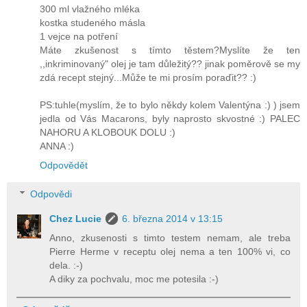
300 ml vlažného mléka
kostka studeného másla
1 vejce na potření
Máte zkušenost s tímto těstem?Myslíte že ten
,,inkriminovaný" olej je tam důležitý?? jinak poměrově se my
zdá recept stejný...Může te mi prosím poraďit?? :)
PS:tuhle(myslím, že to bylo někdy kolem Valentýna :) ) jsem
jedla od Vás Macarons, byly naprosto skvostné :) PALEC
NAHORU A KLOBOUK DOLU :)
ANNA :)
Odpovědět
Odpovědi
Chez Lucie
6. března 2014 v 13:15
Anno, zkusenosti s timto testem nemam, ale treba
Pierre Herme v receptu olej nema a ten 100% vi, co
dela. :-)
A diky za pochvalu, moc me potesila :-)