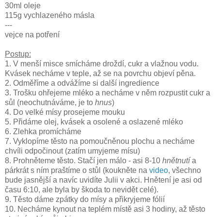
30ml oleje
115g vychlazeného másla
---
vejce na potření
Postup:
1. V menší misce smícháme droždí, cukr a vlažnou vodu.
Kvásek necháme v teple, až se na povrchu objeví pěna.
2. Odměříme a odvážíme si další ingredience
3. Trošku ohřejeme mléko a necháme v něm rozpustit cukr a
sůl (neochutnáváme, je to
hnus
)
4. Do velké mísy prosejeme mouku
5. Přidáme olej, kvásek a osolené a oslazené mléko
6. Zlehka promícháme
7. Vyklopíme těsto na pomoučněnou plochu a necháme
chvíli odpočinout (zatím umyjeme mísu)
8. Prohněteme těsto. Stačí jen málo - asi 8-10
hnětnutí
a
párkrát s ním praštíme o stůl (koukněte na
video
, všechno
bude jasnější a navíc uvidíte Julii v akci. Hnětení je asi od
času 6:10, ale byla by škoda to nevidět celé).
9. Těsto dáme zpátky do mísy a přikryjeme fólií
10. Necháme kynout na teplém místě asi 3 hodiny, až těsto