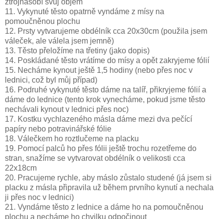
ztrojnásobí svůj objem
11. Vykynuté těsto opatrně vyndáme z mísy na
pomoučněnou plochu
12. Prsty vytvarujeme obdélník cca 20x30cm (použila jsem
váleček, ale válela jsem jemně)
13. Těsto přeložíme na třetiny (jako dopis)
14. Poskládané těsto vrátíme do mísy a opět zakryjeme fólií
15. Necháme kynout ještě 1,5 hodiny (nebo přes noc v
lednici, což byl můj případ)
16. Podruhé vykynuté těsto dáme na talíř, přikryjeme fólií a
dáme do lednice (tento krok vynecháme, pokud jsme těsto
nechávali kynout v lednici přes noc)
17. Kostku vychlazeného másla dáme mezi dva pečící
papíry nebo potravinářské fólie
18. Válečkem ho roztlučeme na placku
19. Pomocí palců ho přes fólii ještě trochu rozetřeme do
stran, snažíme se vytvarovat obdélník o velikosti cca
22x18cm
20. Pracujeme rychle, aby máslo zůstalo studené (já jsem si
placku z másla připravila už během prvního kynutí a nechala
ji přes noc v lednici)
21. Vyndáme těsto z lednice a dáme ho na pomoučněnou
plochu a necháme ho chvilku odpočinout