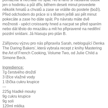
jen o hodinku a půl dřív, během deseti minut provedete
několik hmatů a chvatů a zase se vrátíte do postele (boží).
Před odchodem do práce si s těstem ještě asi pět minut
pokecáte a zase ho dáte spát. Po návratu máte dvě
možnosti - upéct croissanty hned a nacpat se před spaním
nebo dát těsto do mrazáku a mít ho připravené na nedělní
pozdní snídani. Já hlasuju pro plán B.
Zářijovou výzvu pro nás připravila Sarah, neblogující členka
The Daring Bakers', která vybrala recept z knihy Mastering
the Art of French Cooking, Volume Two, od Julie Child a
Simone Beck.
Ingredience:
7g čerstvého droždí
3 lžíce vlažné vody
1 lžička cukru krupice
---
225g hladké mouky
9g cukru krupice
9g soli
120ml mléka