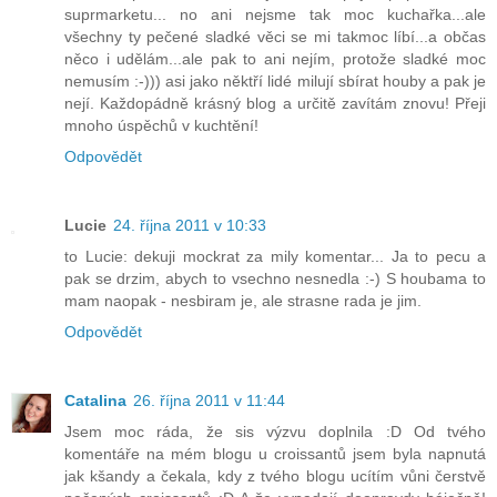
suprmarketu... no ani nejsme tak moc kuchařka...ale
všechny ty pečené sladké věci se mi takmoc líbí...a občas
něco i udělám...ale pak to ani nejím, protože sladké moc
nemusím :-))) asi jako něktří lidé milují sbírat houby a pak je
nejí. Každopádně krásný blog a určitě zavítám znovu! Přeji
mnoho úspěchů v kuchtění!
Odpovědět
Lucie
24. října 2011 v 10:33
to Lucie: dekuji mockrat za mily komentar... Ja to pecu a
pak se drzim, abych to vsechno nesnedla :-) S houbama to
mam naopak - nesbiram je, ale strasne rada je jim.
Odpovědět
Catalina
26. října 2011 v 11:44
Jsem moc ráda, že sis výzvu doplnila :D Od tvého
komentáře na mém blogu u croissantů jsem byla napnutá
jak kšandy a čekala, kdy z tvého blogu ucítím vůni čerstvě