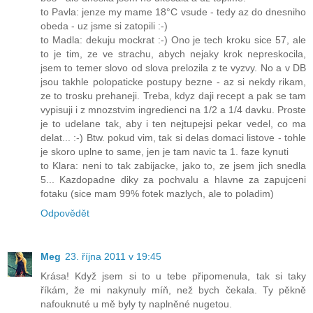
to Pavla: jenze my mame 18°C vsude - tedy az do dnesniho
obeda - uz jsme si zatopili :-)
to Madla: dekuju mockrat :-) Ono je tech kroku sice 57, ale
to je tim, ze ve strachu, abych nejaky krok nepreskocila,
jsem to temer slovo od slova prelozila z te vyzvy. No a v DB
jsou takhle polopaticke postupy bezne - az si nekdy rikam,
ze to trosku prehaneji. Treba, kdyz daji recept a pak se tam
vypisuji i z mnozstvim ingredienci na 1/2 a 1/4 davku. Proste
je to udelane tak, aby i ten nejtupejsi pekar vedel, co ma
delat... :-) Btw. pokud vim, tak si delas domaci listove - tohle
je skoro uplne to same, jen je tam navic ta 1. faze kynuti
to Klara: neni to tak zabijacke, jako to, ze jsem jich snedla
5... Kazdopadne diky za pochvalu a hlavne za zapujceni
fotaku (sice mam 99% fotek mazlych, ale to poladim)
Odpovědět
Meg
23. října 2011 v 19:45
Krása! Když jsem si to u tebe připomenula, tak si taky
říkám, že mi nakynuly míň, než bych čekala. Ty pěkně
nafouknuté u mě byly ty naplněné nugetou.