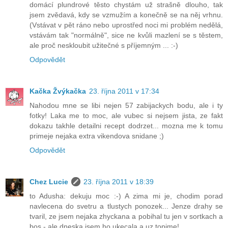
domácí plundrové těsto chystám už strašně dlouho, tak
jsem zvědavá, kdy se vzmužím a konečně se na něj vrhnu.
(Vstávat v pět ráno nebo uprostřed noci mi problém nedělá,
vstávám tak "normálně", sice ne kvůli mazlení se s těstem,
ale proč neskloubit užitečné s příjemným ... :-)
Odpovědět
Kačka Žvýkačka
23. října 2011 v 17:34
Nahodou mne se libi nejen 57 zabijackych bodu, ale i ty
fotky! Laka me to moc, ale vubec si nejsem jista, ze fakt
dokazu takhle detailni recept dodrzet... mozna me k tomu
primeje nejaka extra vikendova snidane ;)
Odpovědět
Chez Lucie
23. října 2011 v 18:39
to Adusha: dekuju moc :-) A zima mi je, chodim porad
navlecena do svetru a tlustych ponozek... Jenze drahy se
tvaril, ze jsem nejaka zhyckana a pobihal tu jen v sortkach a
bos - ale dneska jsem ho ukecala a uz topime!