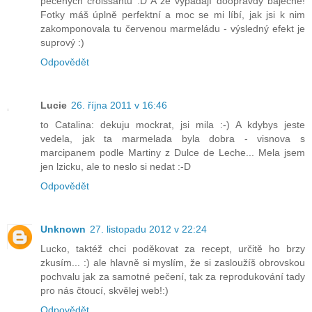
pečených croissantů :D A že vypadají doopravdy báječně!
Fotky máš úplně perfektní a moc se mi líbí, jak jsi k nim
zakomponovala tu červenou marmeládu - výsledný efekt je
suprový :)
Odpovědět
Lucie
26. října 2011 v 16:46
to Catalina: dekuju mockrat, jsi mila :-) A kdybys jeste
vedela, jak ta marmelada byla dobra - visnova s
marcipanem podle Martiny z Dulce de Leche... Mela jsem
jen lzicku, ale to neslo si nedat :-D
Odpovědět
Unknown
27. listopadu 2012 v 22:24
Lucko, taktéž chci poděkovat za recept, určitě ho brzy
zkusím... :) ale hlavně si myslím, že si zasloužíš obrovskou
pochvalu jak za samotné pečení, tak za reprodukování tady
pro nás čtoucí, skvělej web!:)
Odpovědět