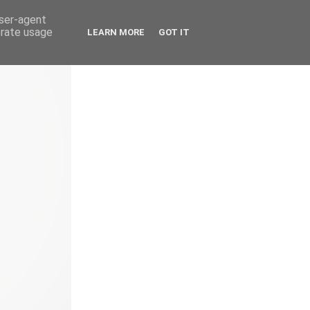
user-agent
erate usage
LEARN MORE
GOT IT