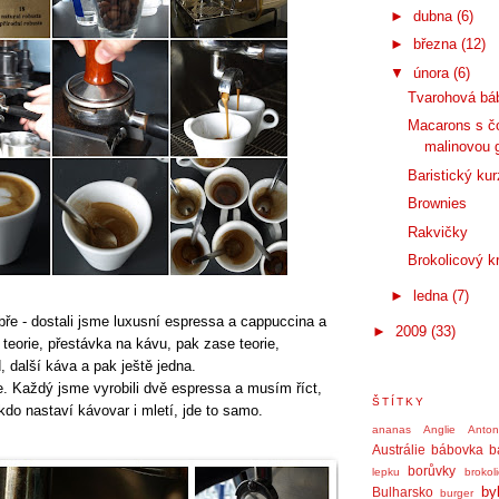
►
dubna
(6)
►
března
(12)
▼
února
(6)
Tvarohová bá
Macarons s č
malinovou 
Baristický kur
Brownies
Rakvičky
Brokolicový 
►
ledna
(7)
bře - dostali jsme luxusní espressa a cappuccina a
►
2009
(33)
 teorie, přestávka na kávu, pak zase teorie,
 další káva a pak ještě jedna.
e. Každý jsme vyrobili dvě espressa a musím říct,
ŠTÍTKY
do nastaví kávovar i mletí, jde to samo.
ananas
Anglie
Anto
Austrálie
bábovka
b
borůvky
lepku
brokol
by
Bulharsko
burger