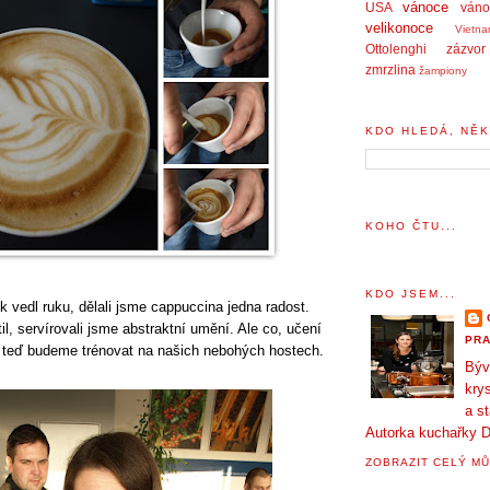
vánoce
USA
váno
velikonoce
Vietn
Ottolenghi
zázvor
zmrzlina
žampiony
KDO HLEDÁ, NĚK
KOHO ČTU...
KDO JSEM...
 vedl ruku, dělali jsme cappuccina jedna radost.
l, servírovali jsme abstraktní umění. Ale co, učení
PRA
e teď budeme trénovat na našich nebohých hostech.
Býv
krys
a s
Autorka kuchařky D
ZOBRAZIT CELÝ MŮ