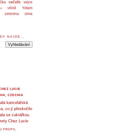
večeře
čka
vejce
višně
Yotam
am
zelenina
zima
DY NAJDE...
CHEZ LUCIE
HA, CZECHIA
alá kancelářská
a, co jí přeskočilo
tala se cukrářkou.
orty Chez Lucie
J PROFIL