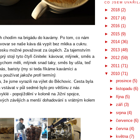
CO JSEM UVAŘILA
►
2018
(2)
►
2017
(4)
►
2016
(1)
►
2015
(9)
h chodím na brigádu do kavárny. Po tom, co nám
►
2014
(36)
ávovar se naše káva dá vypít bez mléka a cukru.
►
2013
(48)
 Česku možné považovat za úspěch. Za tajemstvím
rý stojí tyto čtyři činitele: kávovar, mlýnek, směs a
►
2012
(59)
bychom měli, mlýnek snad taky, směs by ušla, teď
►
2011
(71)
ás, baristy (my si teda říkáme kavárníci a
▼
2010
(71)
du používat
jakože
profi
termín
).
►
prosince
(5)
, že jsme vyrazili na výlet do Běchovic. Cesta byla
en vstávat v půl sedmé bylo pro většinu z nás
►
listopadu
(6)
yklé - popojíždění v koloně na Jižní spojce,
►
října
(5)
ových závějích a menší dohadování s vrátným kolem
►
září
(3)
►
srpna
(4)
►
července
(6)
►
června
(4)
►
května
(7)