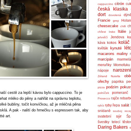
citrón
cuk
cappuccino
česká klasika
dort
dýn
dovolená
Francie
Holan
grep
cheesecake
ch
chilli
Itálie
j
chřest
Irsko
Jendova ku
jehněčí
koláč
káva
kokos
lét
kynuté
květák
macarons
maliny
marcipán
marmel
meruňky
Momofuku
narozen
nápoje
obě
Zéland
Nutella
ořechy
paprika
pe
podzim
pokus
pizza
aší cestě za lepší kávou bylo cappuccino. To je
pomeranč
polníček
hat mléko do pěny a nahřát na správnu teplotu,
rajče
rebarb
Prosecco
ké bubliny, točit konvičkou, až je mléčná pěna
salát
ryby
řepa
rybíz
sklá. A pak - nalití do hrnečku s espressem tak, aby
snídaně
souboj rece
tté art.
sýr
svatební
Šp
švestky
telecí
těsto
Daring Bakers
t