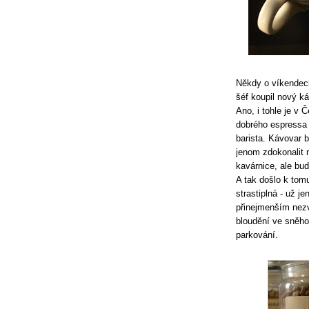
Někdy o víkendec
šéf koupil nový k
Ano, i tohle je v
dobrého espressa p
barista. Kávovar 
jenom zdokonalit n
kavárnice, ale bu
A tak došlo k tomu
strastiplná - už j
přinejmenším nezv
bloudění ve sněh
parkování.