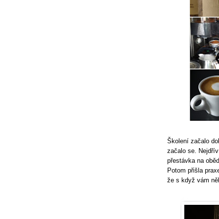
Školení začalo do
začalo se. Nejdřív
přestávka na oběd,
Potom přišla prax
že s když vám něk