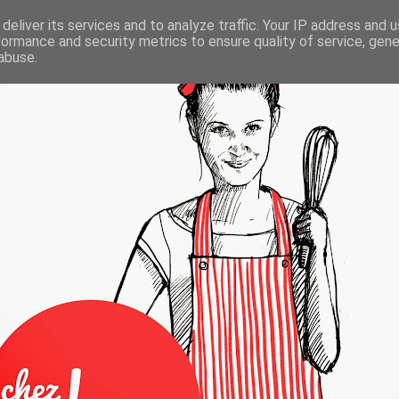
deliver its services and to analyze traffic. Your IP address and 
formance and security metrics to ensure quality of service, gen
abuse.