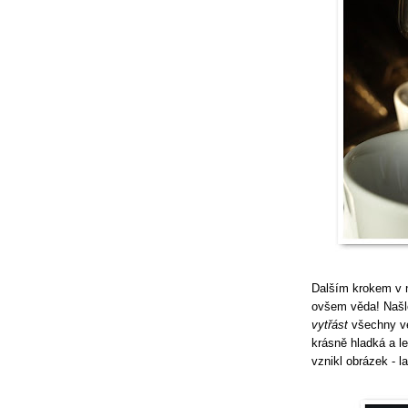
Dalším krokem v n
ovšem věda! Našle
vytřást
všechny vel
krásně hladká a le
vznikl obrázek - la