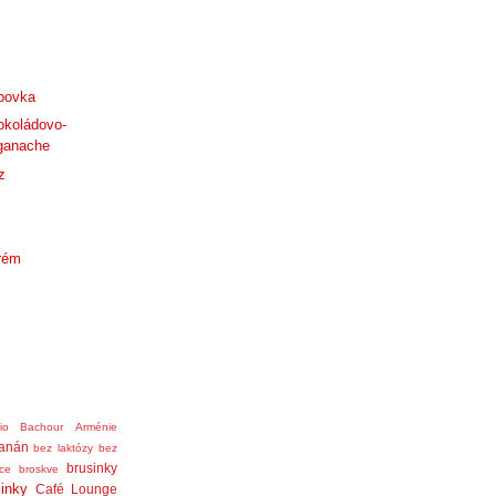
bovka
okoládovo-
ganache
z
krém
nio Bachour
Arménie
anán
bez laktózy
bez
brusinky
ice
broskve
linky
Café Lounge