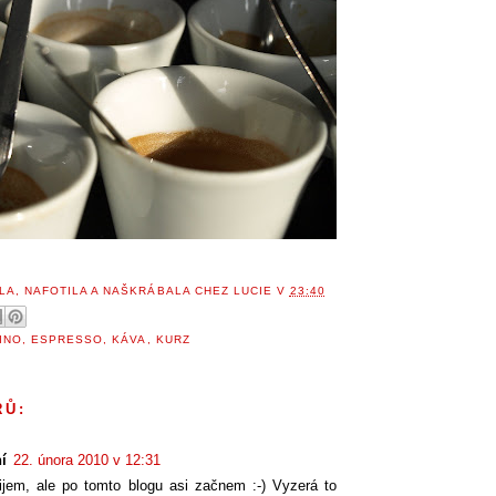
LA, NAFOTILA A NAŠKRÁBALA
CHEZ LUCIE
V
23:40
INO
,
ESPRESSO
,
KÁVA
,
KURZ
ŘŮ:
í
22. února 2010 v 12:31
jem, ale po tomto blogu asi začnem :-) Vyzerá to