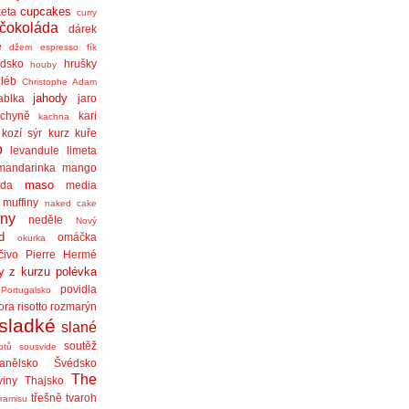
cupcakes
eta
curry
čokoláda
dárek
ě
džem
espresso
fík
dsko
hrušky
houby
léb
Christophe Adam
jahody
ablka
jaro
chyně
kari
kachna
kozí sýr
kurz
kuře
o
levandule
limeta
mandarinka
mango
maso
áda
media
muffiny
naked cake
iny
neděle
Nový
d
omáčka
okurka
čivo
Pierre Hermé
y z kurzu
polévka
povidla
Portugalsko
ora
risotto
rozmarýn
sladké
slané
soutěž
ptů
sousvide
anělsko
Švédsko
The
viny
Thajsko
třešně
tvaroh
iramisu