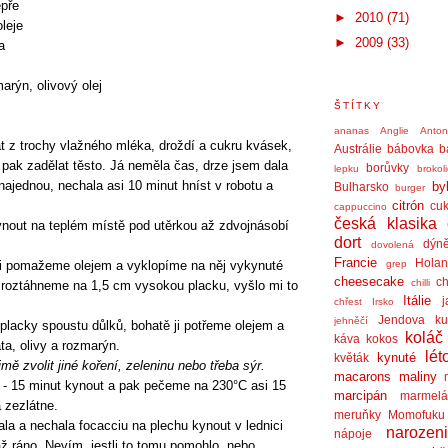
epře
►
2010
(71)
oleje
►
2009
(33)
a
marýn, olivový olej
ŠTÍTKY
ananas
Anglie
Anto
t z trochy vlažného mléka, droždí a cukru kvásek,
Austrálie
bábovka
b
 pak zadělat těsto. Já neměla čas, drze jsem dala
borůvky
lepku
brokol
ajednou, nechala asi 10 minut hníst v robotu a
by
Bulharsko
burger
citrón
cuk
cappuccino
česká klasika
nout na teplém místě pod utěrkou až zdvojnásobí
dort
dýn
dovolená
Francie
Holan
si pomažeme olejem a vyklopíme na něj vykynuté
grep
cheesecake
ch
chilli
roztáhneme na 1,5 cm vysokou placku, vyšlo mi to
Itálie
j
chřest
Irsko
Jendova ku
jehněčí
placky spoustu důlků, bohatě ji potřeme olejem a
koláč
káva
kokos
ta, olivy a rozmarýn.
lét
kynuté
květák
 zvolit jiné koření, zeleninu nebo třeba sýr.
macarons
maliny
- 15 minut kynout a pak pečeme na 230°C asi 15
marcipán
marmel
 zezlátne.
meruňky
Momofuku
ala a nechala focacciu na plechu kynout v lednici
narozen
nápoje
až ráno. Nevím, jestli to tomu pomohlo, nebo