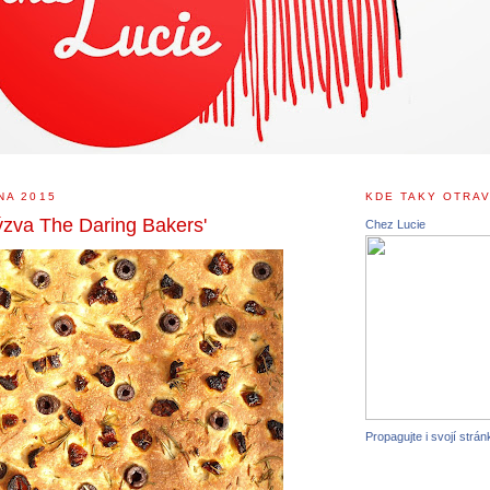
NA 2015
KDE TAKY OTRAV
ýzva The Daring Bakers'
Chez Lucie
Propagujte i svojí strán