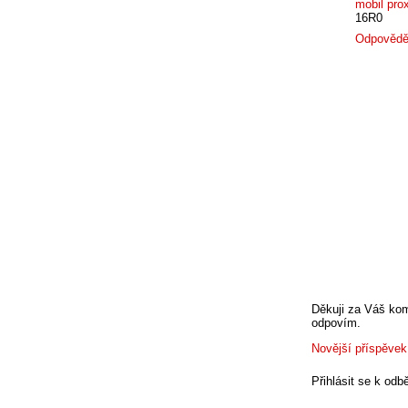
mobil prox
16R0
Odpovědě
Děkuji za Váš kom
odpovím.
Novější příspěvek
Přihlásit se k odb