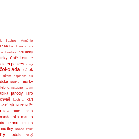
nio Bachour
Arménie
anán
bez laktózy
bez
brusinky
ice
broskve
linky
Café Lounge
cupcakes
eta
curry
čokoláda
dárek
ě
džem
espresso
fík
dsko
hrušky
houby
léb
Christophe Adam
jahody
ablka
jaro
chyně
kari
kachna
kozí sýr
kurz
kuře
o
levandule
limeta
mandarinka
mango
maso
áda
media
muffiny
naked cake
iny
neděle
Nový