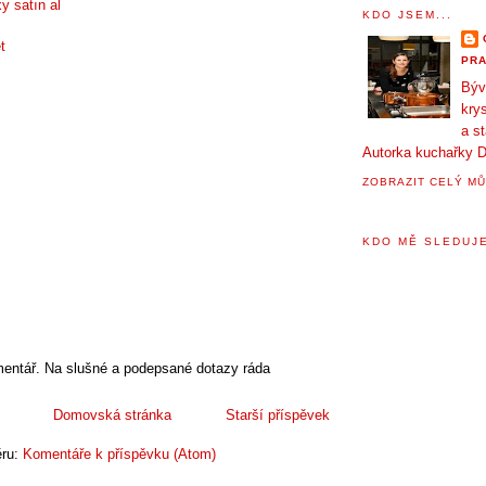
y satın al
KDO JSEM...
t
PRA
Býv
krys
a s
Autorka kuchařky D
ZOBRAZIT CELÝ MŮ
KDO MĚ SLEDUJE
entář. Na slušné a podepsané dotazy ráda
Domovská stránka
Starší příspěvek
ěru:
Komentáře k příspěvku (Atom)