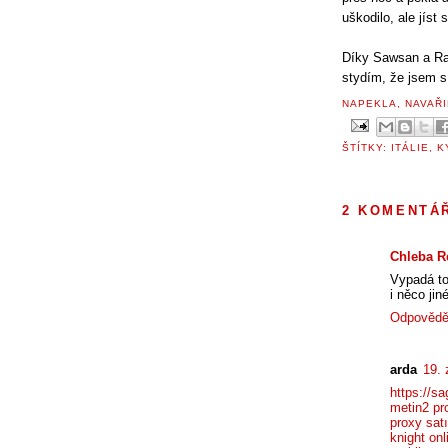
uškodilo, ale jíst
Díky Sawsan a Rac
stydím, že jsem s 
NAPEKLA, NAVAŘI
ŠTÍTKY:
ITÁLIE
,
K
2 KOMENTÁ
Chleba R
Vypadá to
i něco jin
Odpovědě
arda
19. 
https://s
metin2 pr
proxy satı
knight onl