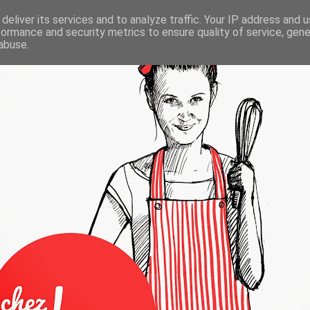
deliver its services and to analyze traffic. Your IP address and 
formance and security metrics to ensure quality of service, gen
abuse.