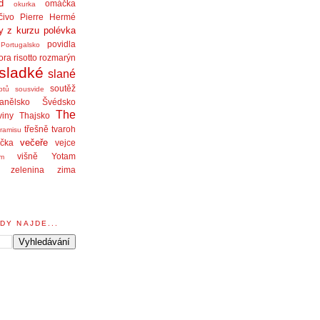
d
omáčka
okurka
čivo
Pierre Hermé
y z kurzu
polévka
povidla
Portugalsko
ora
risotto
rozmarýn
sladké
slané
soutěž
ptů
sousvide
anělsko
Švédsko
The
viny
Thajsko
třešně
tvaroh
iramisu
večeře
čka
vejce
višně
Yotam
am
zelenina
zima
DY NAJDE...