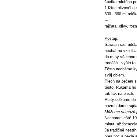
špetka mletého p
1 lžíce olivového 
300 - 360 ml mlék
---
rajčata, olivy, roz
Postup:
Sawsan radí uděla
nechat ho vzejít a
do mísy všechno n
tradááá - vyšlo to.
Těsto necháme ky
svůj objem.
Plech na pečení 
těsto. Rukama ho 
tak tak na plech.
Prsty uděláme do 
navrch dáme rajča
Můžeme samozřejmě
Necháme ještě 10 
minut, až focaccia
Já tradičně nestíh
přes noc a pekla 