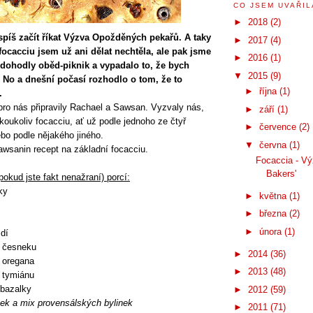
CO JSEM UVAŘILA
►
2018
(2)
píš začít říkat Výzva Opožděných pekařů. A taky
►
2017
(4)
 focacciu jsem už ani dělat nechtěla, ale pak jsme
►
2016
(1)
dohodly oběd-piknik a vypadalo to, že bych
▼
2015
(9)
 No a dnešní počasí rozhodlo o tom, že to
►
října
(1)
u.
o nás připravily Rachael a Sawsan. Vyzvaly nás,
►
září
(1)
koukoliv focacciu, ať už podle jednoho ze čtyř
►
července
(2)
bo podle nějakého jiného.
▼
června
(1)
awsanin recept na základní focacciu.
Focaccia - Vý
Bakers'
pokud jste fakt nenažraní) porcí:
ky
►
května
(1)
►
března
(2)
►
února
(1)
dí
o česneku
►
2014
(36)
 oregana
►
2013
(48)
 tymiánu
 bazalky
►
2012
(59)
ek a mix provensálských bylinek
►
2011
(71)