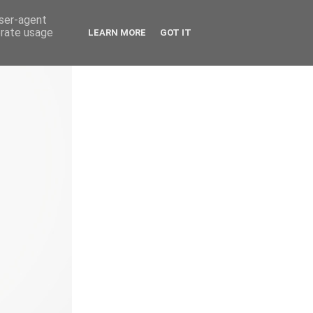
user-agent
erate usage
LEARN MORE
GOT IT