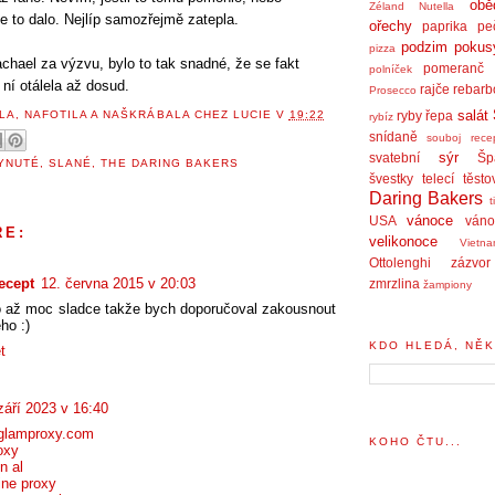
obě
Zéland
Nutella
 se to dalo. Nejlíp samozřejmě zatepla.
ořechy
paprika
pe
podzim
pokus
pizza
hael za výzvu, bylo to tak snadné, že se fakt
pomeranč
polníček
ní otálela až dosud.
rajče
rebarb
Prosecco
salát
LA, NAFOTILA A NAŠKRÁBALA
CHEZ LUCIE
V
19:22
ryby
řepa
rybíz
snídaně
souboj rece
sýr
svatební
Šp
YNUTÉ
,
SLANÉ
,
THE DARING BAKERS
švestky
telecí
těsto
Daring Bakers
t
vánoce
USA
váno
ŘE:
velikonoce
Vietn
Ottolenghi
zázvor
ecept
12. června 2015 v 20:03
zmrzlina
žampiony
 až moc sladce takže bych doporučoval zakousnout
ého :)
KDO HLEDÁ, NĚK
t
září 2023 v 16:40
aglamproxy.com
KOHO ČTU...
oxy
n al
ine proxy