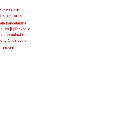
CHEZ LUCIE
HA, CZECHIA
alá kancelářská
a, co jí přeskočilo
tala se cukrářkou.
orty Chez Lucie
J PROFIL
...