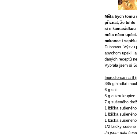
Měla bych tomu s
přiznat, že tuhle
si s kamarádkou 
měla něco upéct.
nakonec i sepíš
Dubnovou Výzvu pr
abychom upekli ja
daných receptů ne
Vybrala jsem si S
Ingredience na 8 (
385 g hladké mou
6 g soli
5 g cukru krupice
7 g sušeného drož
1 lžička sušenéh
1 lžička sušeného
1 lžička sušeného
1/2 lžičky sušené
Já jsem dala česn