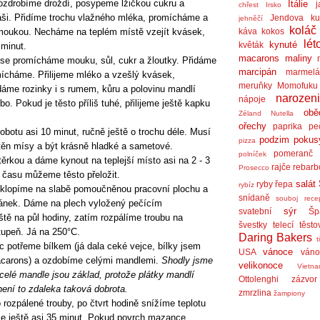
ozdrobíme droždí, posypeme lžičkou cukru a
Itálie
j
chřest
Irsko
ši. Přidíme trochu vlažného mléka, promícháme a
Jendova ku
jehněčí
koláč
moukou. Necháme na teplém místě vzejít kvásek,
káva
kokos
lét
kynuté
květák
 minut.
macarons
maliny
se promícháme mouku, sůl, cukr a žloutky. Přidáme
marcipán
marmel
ícháme. Přilijeme mléko a vzešlý kvásek,
meruňky
Momofuku
áme rozinky i s rumem, kůru a polovinu mandlí
narozen
nápoje
. Pokud je těsto příliš tuhé, přilijeme ještě kapku
obě
Zéland
Nutella
ořechy
paprika
pe
obotu asi 10 minut, ručně ještě o trochu déle. Musí
podzim
pokus
pizza
těn mísy a být krásně hladké a sametové.
pomeranč
polníček
ěrkou a dáme kynout na teplejší místo asi na 2 - 3
rajče
rebarb
Prosecco
e času můžeme těsto přeložit.
salát
ryby
řepa
rybíz
yklopíme na slabě pomoučněnou pracovní plochu a
snídaně
souboj rece
ánek. Dáme na plech vyložený pečícím
sýr
svatební
Šp
ště na půl hodiny, zatím rozpálíme troubu na
švestky
telecí
těsto
upeň. Já na 250°C.
Daring Bakers
t
potřeme bílkem (já dala ceké vejce, bílky jsem
vánoce
USA
váno
acarons) a ozdobíme celými mandlemi.
Shodly jsme
velikonoce
Vietn
 celé mandle jsou základ, protože plátky mandlí
Ottolenghi
zázvor
není to zdaleka taková dobrota.
zmrzlina
žampiony
ozpálené trouby, po čtvrt hodině snížíme teplotu
e ještě asi 35 minut. Pokud povrch mazance