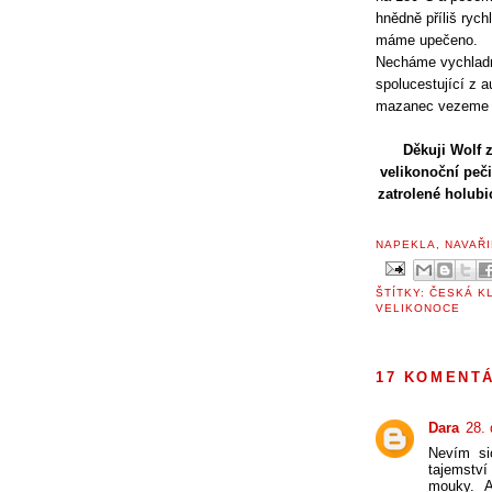
hnědně příliš rych
máme upečeno.
Necháme vychladn
spolucestující z 
mazanec vezeme 
Děkuji Wolf z
velikonoční peči
zatrolené holubi
NAPEKLA, NAVAŘI
ŠTÍTKY:
ČESKÁ K
VELIKONOCE
17 KOMENT
Dara
28.
Nevím si
tajemstv
mouky. 