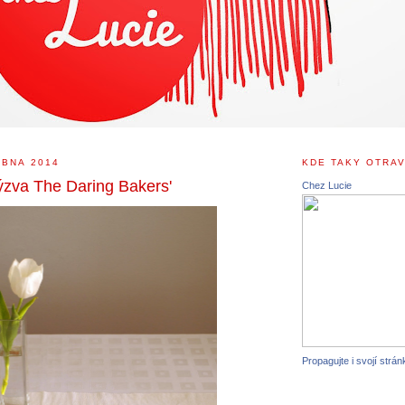
UBNA 2014
KDE TAKY OTRAV
zva The Daring Bakers'
Chez Lucie
Propagujte i svojí strán