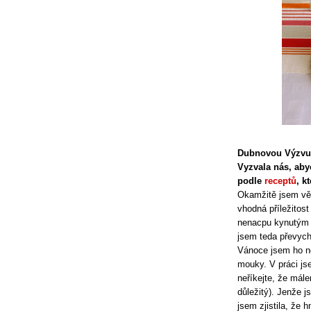
Dubnovou Výzvu 
Vyzvala nás, aby
podle
receptů
, k
Okamžitě jsem věd
vhodná příležitost 
nenacpu kynutým 
jsem teda převych
Vánoce jsem ho no
mouky. V práci js
neříkejte, že mále
důležitý). Jenže 
jsem zjistila, že 