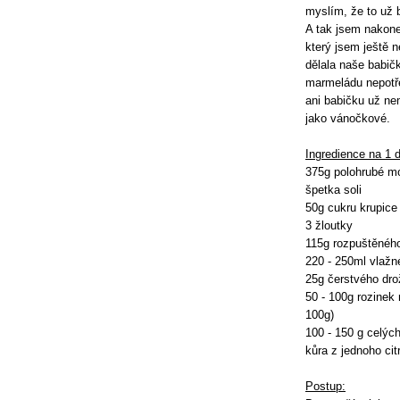
myslím, že to už 
A tak jsem nakone
který jsem ještě 
dělala naše babič
marmeládu nepotře
ani babičku už ne
jako vánočkové.
Ingredience na 1 
375g polohrubé m
špetka soli
50g cukru krupice
3 žloutky
115g rozpuštěnéh
220 - 250ml vlaž
25g čerstvého dro
50 - 100g rozinek
100g)
100 - 150 g celýc
kůra z jednoho cit
Postup: