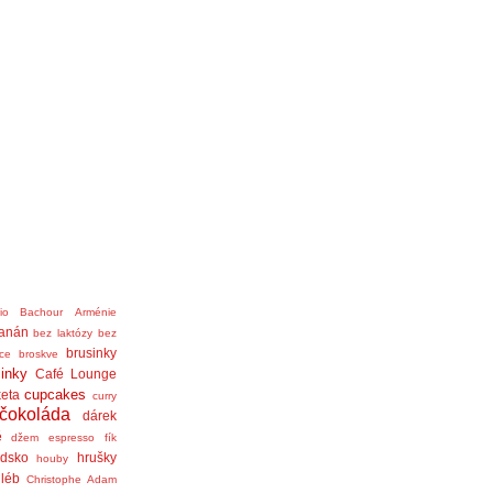
nio Bachour
Arménie
anán
bez laktózy
bez
brusinky
ice
broskve
linky
Café Lounge
cupcakes
eta
curry
čokoláda
dárek
ě
džem
espresso
fík
dsko
hrušky
houby
léb
Christophe Adam