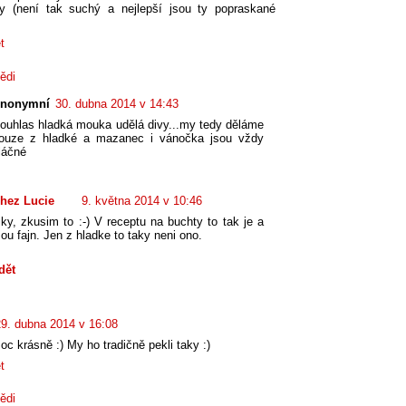
y (není tak suchý a nejlepší jsou ty popraskané
t
ědi
nonymní
30. dubna 2014 v 14:43
ouhlas hladká mouka udělá divy...my tedy děláme
ouze z hladké a mazanec i vánočka jsou vždy
láčné
hez Lucie
9. května 2014 v 10:46
iky, zkusim to :-) V receptu na buchty to tak je a
sou fajn. Jen z hladke to taky neni ono.
dět
29. dubna 2014 v 16:08
c krásně :) My ho tradičně pekli taky :)
t
ědi