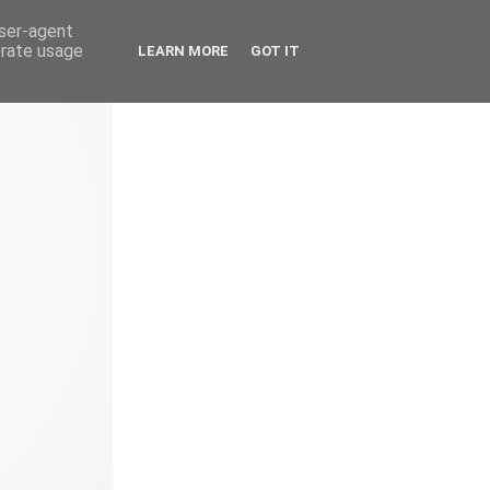
user-agent
erate usage
LEARN MORE
GOT IT