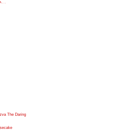
...
zva The Daring
esecake