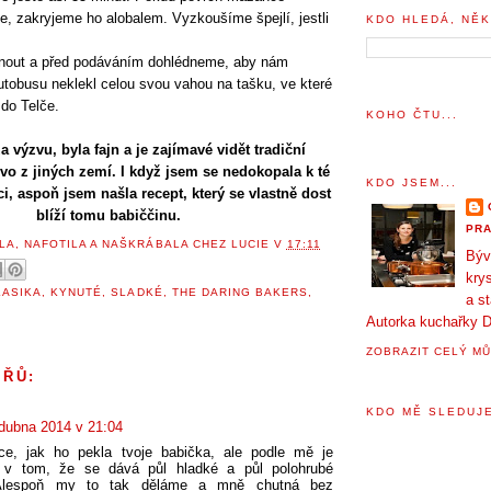
le, zakryjeme ho alobalem. Vyzkoušíme špejlí, jestli
KDO HLEDÁ, NĚK
out a před podáváním dohlédneme, aby nám
autobusu neklekl celou svou vahou na tašku, ve které
do Telče.
KOHO ČTU...
a výzvu, byla fajn a je zajímavé vidět tradiční
vo z jiných zemí. I když jsem se nedokopala k té
KDO JSEM...
ci, aspoň jsem našla recept, který se vlastně dost
blíží tomu babiččinu.
PRA
LA, NAFOTILA A NAŠKRÁBALA
CHEZ LUCIE
V
17:11
Býv
krys
LASIKA
,
KYNUTÉ
,
SLADKÉ
,
THE DARING BAKERS
,
a s
Autorka kuchařky D
ZOBRAZIT CELÝ MŮ
ÁŘŮ:
KDO MĚ SLEDUJE
 dubna 2014 v 21:04
ce, jak ho pekla tvoje babička, ale podle mě je
í v tom, že se dává půl hladké a půl polohrubé
Alespoň my to tak děláme a mně chutná bez