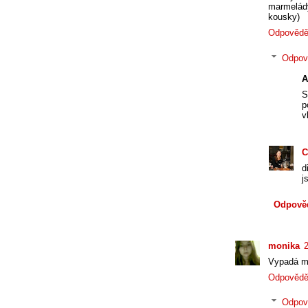
marmelád
kousky)
Odpovědě
Odpov
A
S
p
v
C
d
j
Odpově
monika
Vypadá mo
Odpovědě
Odpov