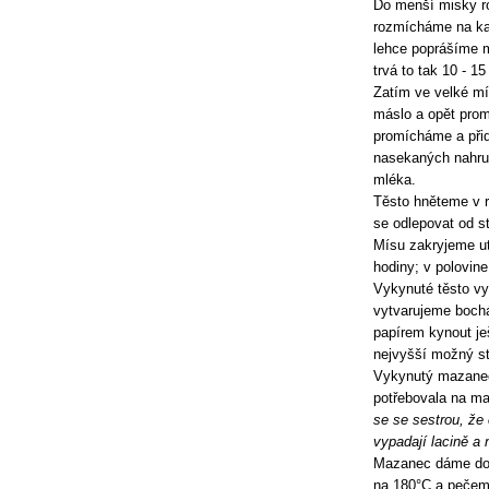
Do menší misky r
rozmícháme na ka
lehce poprášíme 
trvá to tak 10 - 15
Zatím ve velké mí
máslo a opět prom
promícháme a přid
nasekaných nahrubo
mléka.
Těsto hněteme v r
se odlepovat od s
Mísu zakryjeme ut
hodiny; v polovin
Vykynuté těsto v
vytvarujeme boch
papírem kynout je
nejvyšší možný st
Vykynutý mazanec 
potřebovala na m
se se sestrou, že
vypadají lacině a 
Mazanec dáme do r
na 180°C a pečem