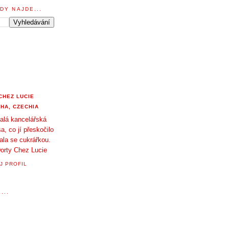
DY NAJDE...
CHEZ LUCIE
HA, CZECHIA
alá kancelářská
a, co jí přeskočilo
tala se cukrářkou.
orty Chez Lucie
J PROFIL
...