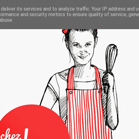
deliver its services and to analyze traffic. Your IP address and 
formance and security metrics to ensure quality of service, gen
abuse.