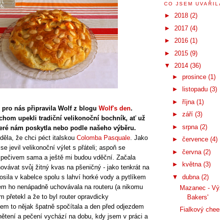
CO JSEM UVAŘILA
►
2018
(2)
►
2017
(4)
►
2016
(1)
►
2015
(9)
▼
2014
(36)
►
prosince
(1)
►
listopadu
(3)
►
října
(1)
pro nás připravila Wolf z blogu
Wolf's den
.
►
září
(3)
chom upekli tradiční velikonoční bochník, ať už
►
srpna
(2)
teré nám poskytla nebo podle našeho výběru.
ěla, že chci péct italskou
Colomba Pasquale
. Jako
►
července
(4)
se jevil velikonoční výlet s přáteli; aspoň se
►
června
(2)
pečivem sama a ještě mi budou vděční. Začala
►
května
(3)
ovávat svůj žitný kvas na pšeničný - jako tenkrát na
▼
dubna
(2)
sila v kabelce spolu s lahví horké vody a pytlíkem
em ho nenápadně uchovávala na routeru (a nikomu
Mazanec - Vý
m přetekl a že to byl router opravdicky
Bakers'
jsem to nějak špatně spočítala a den před odjezdem
Fialkový che
hnětení a pečení vychází na dobu, kdy jsem v práci a