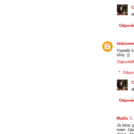
C
d
Odpově
Unknown
Vypadá kr
sliny :))
Odpovědě
Odpov
C
d
Odpově
Madla
3.
Já letos 
mám část