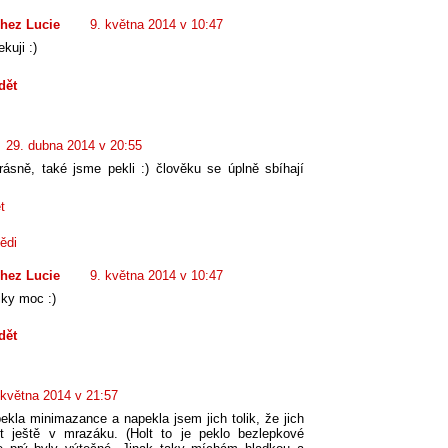
hez Lucie
9. května 2014 v 10:47
ekuji :)
dět
29. dubna 2014 v 20:55
ásně, také jsme pekli :) člověku se úplně sbíhají
t
ědi
hez Lucie
9. května 2014 v 10:47
iky moc :)
dět
 května 2014 v 21:57
pekla minimazance a napekla jsem jich tolik, že jich
 ještě v mrazáku. (Holt to je peklo bezlepkové