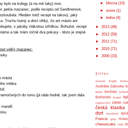
►
března
(10)
by bylo na kolegy (a na mě taky) moc.
c pekla mazanec, podle receptu od Sandtnerové,
►
února
(1)
nezkoušela. Hledám totiž recept na takový, jaký
►
ledna
(4)
ka. Trochu hutný a dost vlhký, že ani máslo ani
bujete, s jakoby vláknitou střídkou. Bohužel, recept
►
2013
(48)
máme a tak mám ročně dva pokusy - těsto je stejné
►
2012
(59)
►
2011
(71)
►
2010
(71)
dost velký mazanec:
ouky
►
2009
(33)
ŠTÍTKY
o másla
ananas
Anglie
Anto
ného mléka
Austrálie
bábovka
b
ždí
borůvky
lepku
brokol
 namočených do rumu (já ráda hodně, tak jsem dala
by
Bulharsko
burger
citrón
cuk
cappuccino
h mandlí
česká klasika
rónu
dort
dýn
dovolená
Francie
Holan
grep
cheesecake
ch
chilli