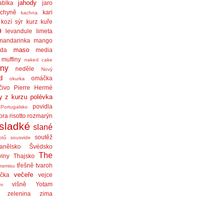
jahody
ablka
jaro
chyně
kari
kachna
kozí sýr
kurz
kuře
o
levandule
limeta
mandarinka
mango
maso
áda
media
muffiny
naked cake
iny
neděle
Nový
d
omáčka
okurka
čivo
Pierre Hermé
y z kurzu
polévka
povidla
Portugalsko
ora
risotto
rozmarýn
sladké
slané
soutěž
ptů
sousvide
anělsko
Švédsko
The
viny
Thajsko
třešně
tvaroh
iramisu
večeře
čka
vejce
višně
Yotam
am
zelenina
zima