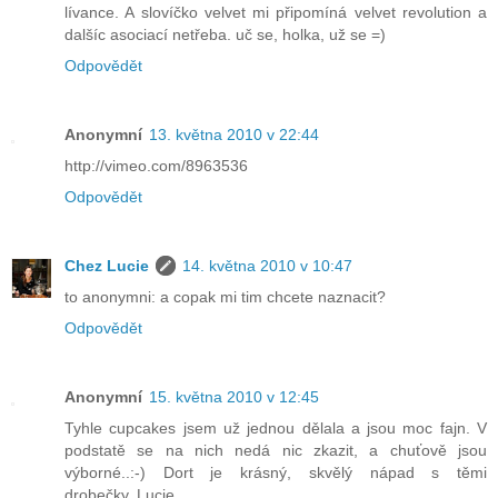
lívance. A slovíčko velvet mi připomíná velvet revolution a
dalšíc asociací netřeba. uč se, holka, už se =)
Odpovědět
Anonymní
13. května 2010 v 22:44
http://vimeo.com/8963536
Odpovědět
Chez Lucie
14. května 2010 v 10:47
to anonymni: a copak mi tim chcete naznacit?
Odpovědět
Anonymní
15. května 2010 v 12:45
Tyhle cupcakes jsem už jednou dělala a jsou moc fajn. V
podstatě se na nich nedá nic zkazit, a chuťově jsou
výborné..:-) Dort je krásný, skvělý nápad s těmi
drobečky..Lucie