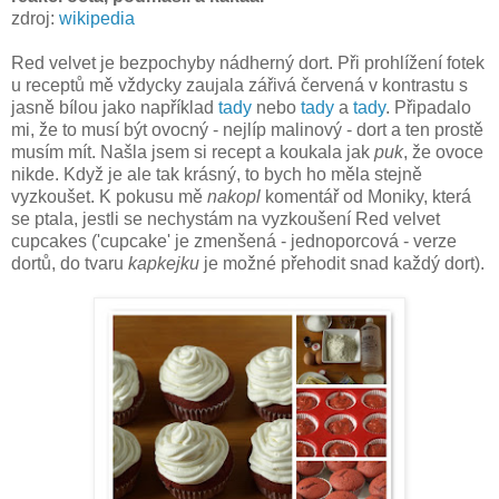
zdroj:
wikipedia
Red velvet je bezpochyby nádherný dort. Při prohlížení fotek
u receptů mě vždycky zaujala zářivá červená v kontrastu s
jasně bílou jako například
tady
nebo
tady
a
tady
. Připadalo
mi, že to musí být ovocný - nejlíp malinový - dort a ten prostě
musím mít. Našla jsem si recept a koukala jak
puk
, že ovoce
nikde. Když je ale tak krásný, to bych ho měla stejně
vyzkoušet. K pokusu mě
nakopl
komentář od Moniky, která
se ptala, jestli se nechystám na vyzkoušení Red velvet
cupcakes ('cupcake' je zmenšená - jednoporcová - verze
dortů, do tvaru
kapkejku
je možné přehodit snad každý dort).