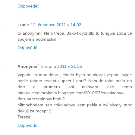
Odpovědět
Lucie
12. července 2011 v 14:03
to anonymni: Neni treba. Jako kdypridlo tu funguje soda ve
spojeni s podmaslim.
Odpovědět
Anonymní
8. srpna 2011 v 21:36
Vypada to moc dobre, chtela bych se akorat zeptat, pujde
podle tohoto receptu upect i dort? Nebude toho malo na
dort o prumeru asi takovem jako tento
http://luciedvorakova.blogspot.com/2010/07/cokoladovy-
dort-narozeninovy.html ?
Mimochodem, ten cokoladovy jsem pekla a byl skvely, moc
dekuji za recept :)
Tereza
Odpovědět