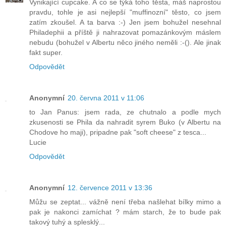
Vynikající cupcake. A co se týká toho těsta, máš naprostou
pravdu, tohle je asi nejlepší "muffinozní" těsto, co jsem
zatím zkoušel. A ta barva :-) Jen jsem bohužel nesehnal
Philadephii a příště ji nahrazovat pomazánkovým máslem
nebudu (bohužel v Albertu něco jiného neměli :-(). Ale jinak
fakt super.
Odpovědět
Anonymní
20. června 2011 v 11:06
to Jan Panus: jsem rada, ze chutnalo a podle mych
zkusenosti se Phila da nahradit syrem Buko (v Albertu na
Chodove ho maji), pripadne pak "soft cheese" z tesca...
Lucie
Odpovědět
Anonymní
12. července 2011 v 13:36
Můžu se zeptat... vážně není třeba našlehat bílky mimo a
pak je nakonci zamíchat ? mám starch, že to bude pak
takový tuhý a splesklý...