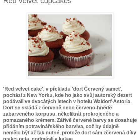
Red velvet cupcakes
'Red velvet cake', v překladu 'dort Červený samet',
pochází z New Yorku, kde ho jako svůj autorský dezert
podávali ve dvacátých letech v hotelu Waldorf-Astoria.
Dort se skládá z červeně nebo červeno-hnědě
zabarveného korpusu, několikrát prokrojeného a
pomazaného krémem. Zářivě červené barvy se dosahuje
přidáním potravinářského barviva, což by údajně
nemělo být až tak nutné, protože dort sám zčervená díky
reakci octa, podmáslí a kakaa.