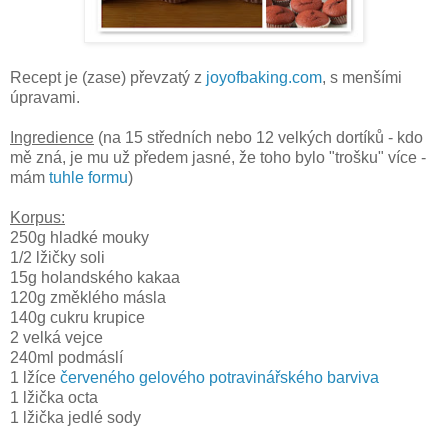
Recept je (zase) převzatý z
joyofbaking.com
, s menšími
úpravami.
Ingredience
(na 15 středních nebo 12 velkých dortíků - kdo
mě zná, je mu už předem jasné, že toho bylo "trošku" více -
mám
tuhle formu
)
Korpus:
250g hladké mouky
1/2 lžičky soli
15g holandského kakaa
120g změklého másla
140g cukru krupice
2 velká vejce
240ml podmáslí
1 lžíce
červeného gelového potravinářského barviva
1 lžička octa
1 lžička jedlé sody