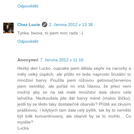
Odpovědět
Chez Lucie
2. června 2012 v 13:38
Tynka: bezva, to jsem moc rada :-)
Odpovědět
Anonymní
7. června 2012 v 11:16
Hezký den Lucko, cupcake jsem dělala ségře na narozky a
měly velký úspěch, ale přišlo mi teda naprosto brutální to
množsví barvy. Použila jsem růžovou gelovou(červenou
jsem neměla), ale pořád mi vrtá hlavou, že přeci není
možný aby se na tak malé množství dala skoro celá
lahvička. Nezkoušela jste dát barvy méně (malou lžičku),
jestli by se těsto taky dostatečně obarvilo? Příště asi zkusím
práškovou, i kdybych tam dala celý pytlík, tak by to nemělo
být tolik koncentrovaný, ale obarvit by se to mohlo... Co
myslíte?
Lucka