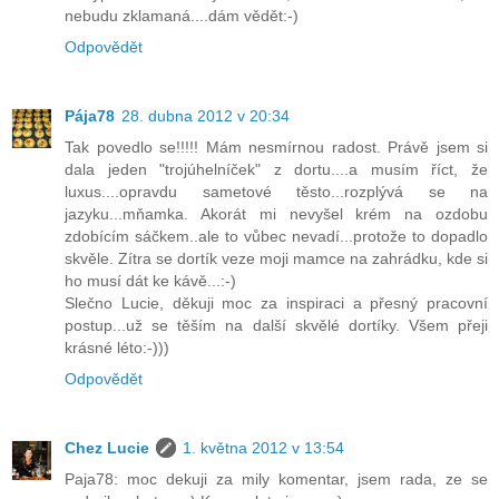
nebudu zklamaná....dám vědět:-)
Odpovědět
Pája78
28. dubna 2012 v 20:34
Tak povedlo se!!!!! Mám nesmírnou radost. Právě jsem si
dala jeden "trojúhelníček" z dortu....a musím říct, že
luxus....opravdu sametové těsto...rozplývá se na
jazyku...mňamka. Akorát mi nevyšel krém na ozdobu
zdobícím sáčkem..ale to vůbec nevadí...protože to dopadlo
skvěle. Zítra se dortík veze moji mamce na zahrádku, kde si
ho musí dát ke kávě...:-)
Slečno Lucie, děkuji moc za inspiraci a přesný pracovní
postup...už se těším na další skvělé dortíky. Všem přeji
krásné léto:-)))
Odpovědět
Chez Lucie
1. května 2012 v 13:54
Paja78: moc dekuji za mily komentar, jsem rada, ze se