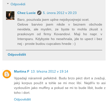
Odpovědi
Chez Lucie
5. února 2012 v 20:23
Baro, pouzivala jsem uplne nejobycejnejsi ocet.
Gelove barvivo jsem nikde v beznem obchode
nevidela, ale myslim, ze byste to mohla zkusit s
praskovym od firmy Kovandovi. Maji ho napr. v
Intersparu. Kdybyste ho nesehnala, jde to upect i bez
nej - proste budou cupcakes hnede :-)
Odpovědět
Martina F
13. března 2012 v 19:14
Vypadají náramně pefektně. Budu brzo péct dort a zvažuji,
jaký korpus použít a tohle se mi moc líbí. Nejdřív to asi
vyzkouším jako muffiny a pokud se mi to bude líbit, bude z
toho i dort.
Odpovědět