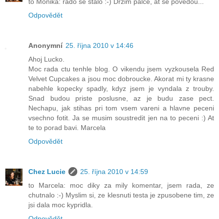
to Monika: rado se stalo :-) Drzim palce, at se povedou...
Odpovědět
Anonymní
25. října 2010 v 14:46
Ahoj Lucko.
Moc rada ctu tenhle blog. O vikendu jsem vyzkousela Red
Velvet Cupcakes a jsou moc dobroucke. Akorat mi ty krasne
nabehle kopecky spadly, kdyz jsem je vyndala z trouby.
Snad budou priste poslusne, az je budu zase pect.
Nechapu, jak stihas pri tom vsem vareni a hlavne peceni
vsechno fotit. Ja se musim soustredit jen na to peceni :) At
te to porad bavi. Marcela
Odpovědět
Chez Lucie
25. října 2010 v 14:59
to Marcela: moc diky za mily komentar, jsem rada, ze
chutnalo :-) Myslim si, ze klesnuti testa je zpusobene tim, ze
jsi dala moc kypridla.
Odpovědět