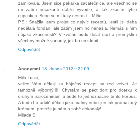
zamilovala. Jsem sice pekařka začátečnice, ale všechno se
mi zatím nečekaně dobře vyvedlo, a tak zkusím tyhle
cupcakes. Snad se mi taky nesrazí... Míša
P.S.: Snažila jsem projet co nejvíc receptů, jestli jsi třeba
nedělala fondán, ale zatím jsem ho nenašla. Nemáš s ním
nějaké zkušenosti? V květnu budu dělat dort a promýšlím
všechny možné varianty, jak ho nazdobit.
Odpovědět
Anonymní
18. dubna 2012 v 22:09
Milá Lucie,
velice Vám děkuji za báječný recept na red velvet. Je
famózně výborný!!!!! Chystám se péct dort pro dcerku k
druhým narozeninám a bude to jednoznačně tento korpus.
A budu ho určitě dělat i jako mafiny nebo jen tak promazaný
krémem, protože je sám o sobě dokonalý!
Milada S.
Odpovědět