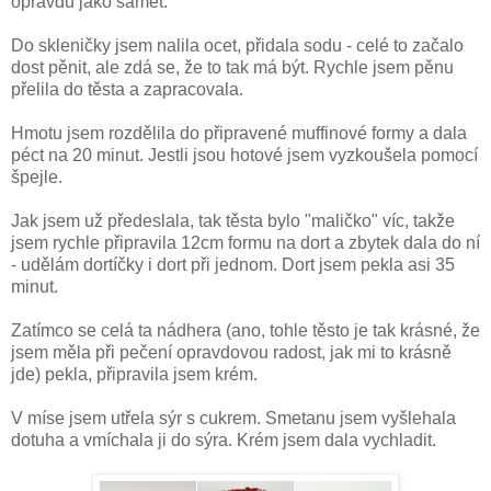
opravdu jako samet.
Do skleničky jsem nalila ocet, přidala sodu - celé to začalo
dost pěnit, ale zdá se, že to tak má být. Rychle jsem pěnu
přelila do těsta a zapracovala.
Hmotu jsem rozdělila do připravené muffinové formy a dala
péct na 20 minut. Jestli jsou hotové jsem vyzkoušela pomocí
špejle.
Jak jsem už předeslala, tak těsta bylo "maličko" víc, takže
jsem rychle připravila 12cm formu na dort a zbytek dala do ní
- udělám dortíčky i dort při jednom. Dort jsem pekla asi 35
minut.
Zatímco se celá ta nádhera (ano, tohle těsto je tak krásné, že
jsem měla při pečení opravdovou radost, jak mi to krásně
jde) pekla, připravila jsem krém.
V míse jsem utřela sýr s cukrem. Smetanu jsem vyšlehala
dotuha a vmíchala ji do sýra. Krém jsem dala vychladit.