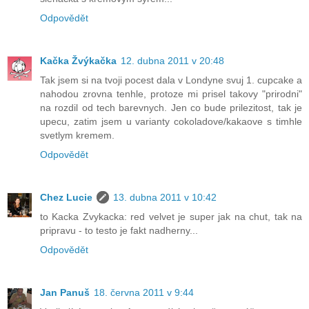
Odpovědět
Kačka Žvýkačka
12. dubna 2011 v 20:48
Tak jsem si na tvoji pocest dala v Londyne svuj 1. cupcake a
nahodou zrovna tenhle, protoze mi prisel takovy "prirodni"
na rozdil od tech barevnych. Jen co bude prilezitost, tak je
upecu, zatim jsem u varianty cokoladove/kakaove s timhle
svetlym kremem.
Odpovědět
Chez Lucie
13. dubna 2011 v 10:42
to Kacka Zvykacka: red velvet je super jak na chut, tak na
pripravu - to testo je fakt nadherny...
Odpovědět
Jan Panuš
18. června 2011 v 9:44