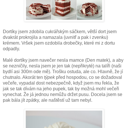
Dortíky jsem zdobila cukrářským sáčkem, větší dort jsem
dvakrát prokrojila a namazala (uvnitř a pak i zvenku)
krémem. Vršek jsem ozdobila drobečky, které mi z dortu
odpadly.
Malé dortíky jsem navečer nesla mamce (Den matek), a aby
se nezničily, nesla jsem je jen tak (nepřikryté) na talíři (naši
bydlí asi 300m ode mě). Trošku ostuda, ale co. Hlavně, že jí
chutnalo. Akorát ten
týpek
před hospodou, co se dožadoval
večeře, vypadal dost nebezpečně, když jsem mu řekla, že
jak se tak dívám na jeho pupek, tak by možná mohl večeři
vynechat. Že já jednou nemůžu držet pusu. Docela jsem se
pak bála jít zpátky, ale naštěstí už tam nebyl.