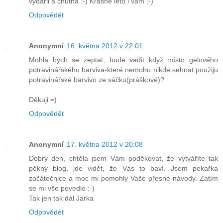
vydaril a chutna :-) Krasne leto i vam :-)
Odpovědět
Anonymní
16. května 2012 v 22:01
Mohla bych se zeptat, bude vadit když místo gelového
potravinářského barviva-které nemohu nikde sehnat použiju
potravinářské barvivo ze sáčku(práškové)?
Děkuji =)
Odpovědět
Anonymní
17. května 2012 v 20:08
Dobrý den, chtěla jsem Vám poděkovat, že vytváříte tak
pěkný blog, jde vidět, že Vás to baví. Jsem pekařka
začátečnice a moc mi pomohly Vaše přesné návody. Zatím
se mi vše povedlo :-)
Tak jen tak dál Jarka
Odpovědět