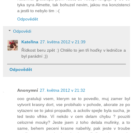
tyka syra Almette, tak bohuzel nevim, jakou ma konzistenci
a jestli to nebylo tim :-(
Odpovědět
Odpovědi
Kateřina
27. května 2012 v 21:39
Řídkost beru zpět :) Chtělo to jen tři hoďky v ledničce a
byl parádní ;))
Odpovědět
Anonymní
27. května 2012 v 21:32
ooo gratuluji vsem, kterym se to povedlo, muj zamer byl
vytvorit krasny dort, vse probihalo v pohode, akorate ze po
vytazeni se to jaksi propadlo, a ackoliv spejle byla sucha, je
ted testo vlhke. Ví nekdo v cem delam chybu ? pouziti
celozrné mouky? Jeste jsem z toho delala mufinky, a to
same, behem peceni krasne nabehly, pak jeste v troube