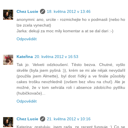
Chez Lucie
18. května 2012 v 13:46
anonymni: ano, urcite - rozmichejte ho v podmasli (nebo ho
lze zcela vynechat)
Jarka: dekuji za moc mily komentar a at se dal dari :-)
Odpovědět
Kateřina
20. května 2012 v 16:53
Tak jo. Velveti odzkoušení. Těsto bezva. Chutné, vyšlo
skvěle (byla jsem pyšná :)), krém se mi ale nějak nevydařil
(použila jsem Almette), byl dost řídký a ve finále působily
cakes trošku nevzhledně (ovšem bez vlivu na chuť). Ale je
možné, že v tom sehrála roli i absence zdobícího pytlíku
(hubičkovače)...
Odpovědět
Chez Lucie
21. května 2012 v 10:16
Katerina: gratuluju, jsem rada, ze recept funguje :) Co se