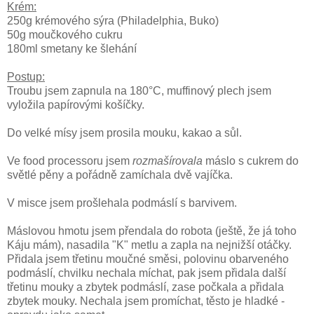
Krém:
250g krémového sýra (Philadelphia, Buko)
50g moučkového cukru
180ml smetany ke šlehání
Postup:
Troubu jsem zapnula na 180°C, muffinový plech jsem
vyložila papírovými košíčky.
Do velké mísy jsem prosila mouku, kakao a sůl.
Ve food processoru jsem
rozmašírovala
máslo s cukrem do
světlé pěny a pořádně zamíchala dvě vajíčka.
V misce jsem prošlehala podmáslí s barvivem.
Máslovou hmotu jsem přendala do robota (ještě, že já toho
Káju mám), nasadila "K" metlu a zapla na nejnižší otáčky.
Přidala jsem třetinu moučné směsi, polovinu obarveného
podmáslí, chvilku nechala míchat, pak jsem přidala další
třetinu mouky a zbytek podmáslí, zase počkala a přidala
zbytek mouky. Nechala jsem promíchat, těsto je hladké -