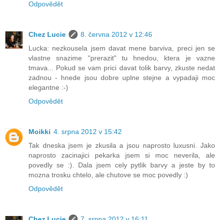
Odpovědět
Chez Lucie
8. června 2012 v 12:46
Lucka: nezkousela jsem davat mene barviva, preci jen se
vlastne snazime "prerazit" tu hnedou, ktera je vazne
tmava... Pokud se vam prici davat tolik barvy, zkuste nedat
zadnou - hnede jsou dobre uplne stejne a vypadaji moc
elegantne :-)
Odpovědět
Moikki
4. srpna 2012 v 15:42
Tak dneska jsem je zkusila a jsou naprosto luxusni. Jako
naprosto zacinajici pekarka jsem si moc neverila, ale
povedly se :). Dala jsem cely pytlik barvy a jeste by to
mozna trosku chtelo, ale chutove se moc povedly :)
Odpovědět
Chez Lucie
7. srpna 2012 v 16:11