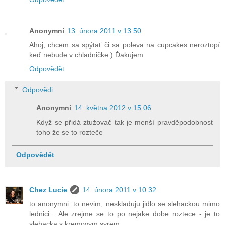
Anonymní
13. února 2011 v 13:50
Ahoj, chcem sa spýtať či sa poleva na cupcakes neroztopí
keď nebude v chladničke:) Ďakujem
Odpovědět
Odpovědi
Anonymní
14. května 2012 v 15:06
Když se přidá ztužovač tak je menší pravděpodobnost
toho že se to rozteče
Odpovědět
Chez Lucie
14. února 2011 v 10:32
to anonymni: to nevim, neskladuju jidlo se slehackou mimo
lednici... Ale zrejme se to po nejake dobe roztece - je to
slehacka s kremovym syrem...