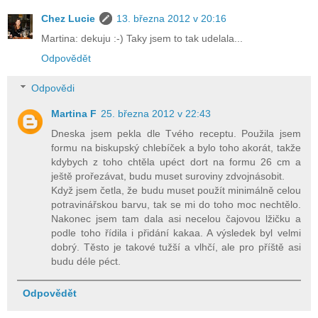
Chez Lucie
13. března 2012 v 20:16
Martina: dekuju :-) Taky jsem to tak udelala...
Odpovědět
Odpovědi
Martina F
25. března 2012 v 22:43
Dneska jsem pekla dle Tvého receptu. Použila jsem
formu na biskupský chlebíček a bylo toho akorát, takže
kdybych z toho chtěla upéct dort na formu 26 cm a
ještě prořezávat, budu muset suroviny zdvojnásobit.
Když jsem četla, že budu muset použít minimálně celou
potravinářskou barvu, tak se mi do toho moc nechtělo.
Nakonec jsem tam dala asi necelou čajovou lžičku a
podle toho řídila i přidání kakaa. A výsledek byl velmi
dobrý. Těsto je takové tužší a vlhčí, ale pro příště asi
budu déle péct.
Odpovědět