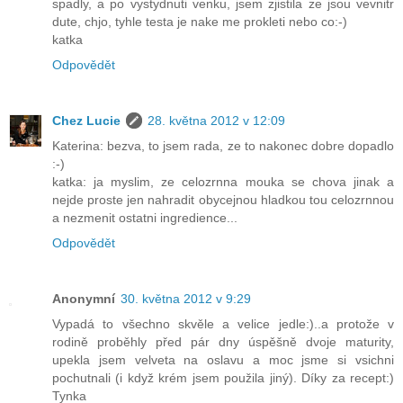
spadly, a po vystydnuti venku, jsem zjistila ze jsou vevnitr
dute, chjo, tyhle testa je nake me prokleti nebo co:-)
katka
Odpovědět
Chez Lucie
28. května 2012 v 12:09
Katerina: bezva, to jsem rada, ze to nakonec dobre dopadlo
:-)
katka: ja myslim, ze celozrnna mouka se chova jinak a
nejde proste jen nahradit obycejnou hladkou tou celozrnnou
a nezmenit ostatni ingredience...
Odpovědět
Anonymní
30. května 2012 v 9:29
Vypadá to všechno skvěle a velice jedle:)..a protože v
rodině proběhly před pár dny úspěšně dvoje maturity,
upekla jsem velveta na oslavu a moc jsme si vsichni
pochutnali (i když krém jsem použila jiný). Díky za recept:)
Tynka