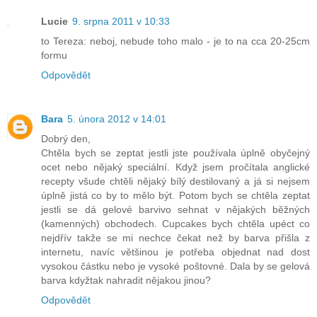
Lucie
9. srpna 2011 v 10:33
to Tereza: neboj, nebude toho malo - je to na cca 20-25cm
formu
Odpovědět
Bara
5. února 2012 v 14:01
Dobrý den,
Chtěla bych se zeptat jestli jste používala úplně obyčejný
ocet nebo nějaký speciální. Když jsem pročítala anglické
recepty všude chtěli nějaký bílý destilovaný a já si nejsem
úplně jistá co by to mělo být. Potom bych se chtěla zeptat
jestli se dá gelové barvivo sehnat v nějakých běžných
(kamenných) obchodech. Cupcakes bych chtěla upéct co
nejdřív takže se mi nechce čekat než by barva přišla z
internetu, navíc většinou je potřeba objednat nad dost
vysokou částku nebo je vysoké poštovné. Dala by se gelová
barva kdyžtak nahradit nějakou jinou?
Odpovědět