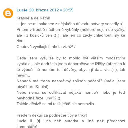
Lucie
20. března 2012 v 20:55
Krásné a delikátní!
... jen se mi nakonec z nějakého důvodu potvory sesedly :(
Přitom v troubě nádherně vyběhly (některé nejen do výšky,
ale i z košíčků ven ;) ), ale jen co začly chladnout, šly ke
dnu.
Chutově vynikající, ale ta vizáž!:/
Četla jsem výš, že by to mohlo být větším množstvím
kypřidla - ale dodržela jsem doporučované lžičky (přecijen k
té výbušnině nemám toli důvěry, abych jí dala víc :) ), tak
nevím..
Napadá mě třeba nesprávný způsob pečení? (měla jsem
obyč horní&dolní)
Nebo nemá se odříkávat nějaká mantra? nebo je teď
nevhodná fáze luny?? ;)
Takhle děsivě se mi totiž ještě nic nesrazilo.
Předem děkuji za podnětné tipy a triky!
Lucie II. (tj. jiná než autorka a jiná než předchozí
komentáře)