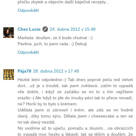
přečtu zbytek a objevím další báječné recepty...
Odpovědět
Chez Lucie
24. dubna 2012 v 15:48
Marketa: doufam, ze ti bude chutnat :-)
Pavlina: juch, to jsem rada :-) Dekuji
Odpovědět
Pája78
28. dubna 2012 v 17:48
Hezké letní odpoledne:-) Tak dnes poprvé peču red velvet
dort....už je v troubě, tak jsem zvědavá...zatím to vypadá
vše dobře, i když ze začátku se mi to s tím vajíčkem
srazilo:-( Ale když to jde do trouby péct tak to přece nevadí,
ne? Horší by to bylo s krémem.
Udělala jsem si zároveň i krém, ale zdá se mi hodně
slaný...díky tomu sýru. Dělala jsem i cheesecake a ten se
mi tak slaný nezdál.
No uvidíme až to upeču, pomažu a zkusím....na obrázcích
to vypadá moc hezky a lákavě, tak se těším a doufám, že