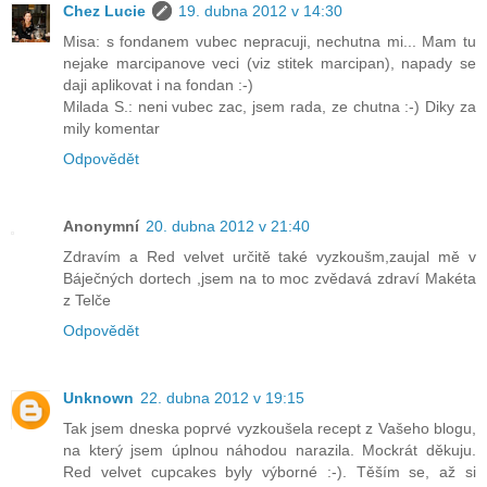
Chez Lucie
19. dubna 2012 v 14:30
Misa: s fondanem vubec nepracuji, nechutna mi... Mam tu
nejake marcipanove veci (viz stitek marcipan), napady se
daji aplikovat i na fondan :-)
Milada S.: neni vubec zac, jsem rada, ze chutna :-) Diky za
mily komentar
Odpovědět
Anonymní
20. dubna 2012 v 21:40
Zdravím a Red velvet určitě také vyzkoušm,zaujal mě v
Báječných dortech ,jsem na to moc zvědavá zdraví Makéta
z Telče
Odpovědět
Unknown
22. dubna 2012 v 19:15
Tak jsem dneska poprvé vyzkoušela recept z Vašeho blogu,
na který jsem úplnou náhodou narazila. Mockrát děkuju.
Red velvet cupcakes byly výborné :-). Těším se, až si