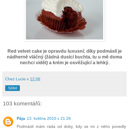
Red velvet cake je opravdu luxusní; díky podmáslí je
nádherně vláčný (žádná dusící buchta, tu u mě doma
nechci vidět) a krém je osvěžující a lehký.
Chez Lucie
v
12:06
Sdílet
103 komentářů:
Pája
13. května 2010 v 21:26
Podmáslí mám ráda od doby, kdy se mi z něho povedly