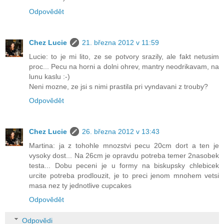
Odpovědět
Chez Lucie
21. března 2012 v 11:59
Lucie: to je mi lito, ze se potvory srazily, ale fakt netusim
proc... Pecu na horni a dolni ohrev, mantry neodrikavam, na
lunu kaslu :-)
Neni mozne, ze jsi s nimi prastila pri vyndavani z trouby?
Odpovědět
Chez Lucie
26. března 2012 v 13:43
Martina: ja z tohohle mnozstvi pecu 20cm dort a ten je
vysoky dost... Na 26cm je opravdu potreba temer 2nasobek
testa... Dobu peceni je u formy na biskupsky chlebicek
urcite potreba prodlouzit, je to preci jenom mnohem vetsi
masa nez ty jednotlive cupcakes
Odpovědět
Odpovědi