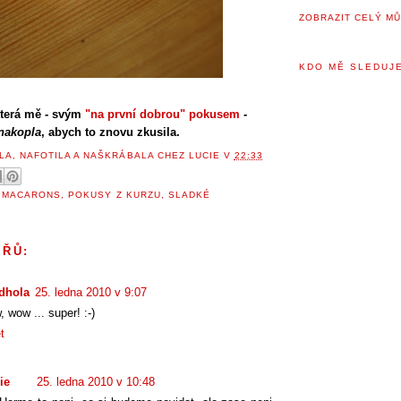
ZOBRAZIT CELÝ MŮ
KDO MĚ SLEDUJE
která mě - svým
"na první dobrou" pokusem
-
nakopla
, abych to znovu zkusila.
LA, NAFOTILA A NAŠKRÁBALA
CHEZ LUCIE
V
22:33
,
MACARONS
,
POKUSY Z KURZU
,
SLADKÉ
ÁŘŮ:
dhola
25. ledna 2010 v 9:07
 wow ... super! :-)
t
ie
25. ledna 2010 v 10:48