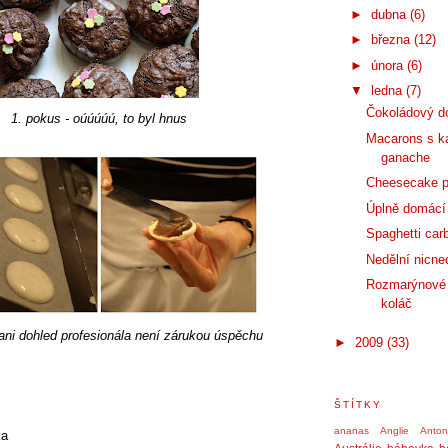
►
dubna
(6)
►
března
(12)
►
února
(6)
▼
ledna
(7)
Čokoládový do
1. pokus - oúúúúú, to byl hnus
Macarons s k
ganache
Cheesecake p
Úplně domácí 
Spaghetti car
Nedělní nicne
Rozmarýnové 
koláč
 ani dohled profesionála není zárukou úspěchu
►
2009
(33)
ŠTÍTKY
ananas
Anglie
Anto
ka