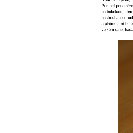
Pomocí ponorného
na čokoládu, kter
nastrouhanou Ton
a plníme s ní hot
velkém (ano, hádá