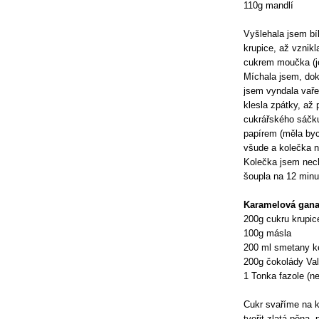
110g mandlí
Vyšlehala jsem bí
krupice, až vznik
cukrem moučka (je
Míchala jsem, do
jsem vyndala vaře
klesla zpátky, až
cukrářského sáčku
papírem (měla byc
všude a kolečka n
Kolečka jsem nech
šoupla na 12 minu
Karamelová gan
200g cukru krupic
100g másla
200 ml smetany k
200g čokolády Val
1 Tonka fazole (n
Cukr svaříme na k
tvořit zlatá pěna