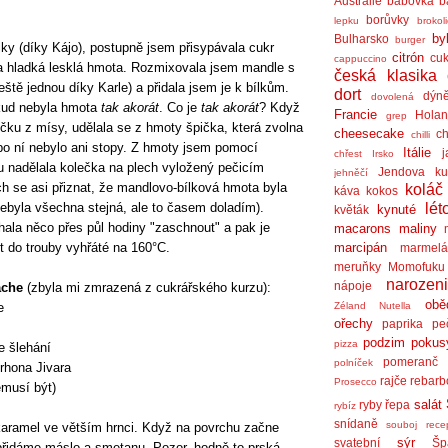
Austrálie
bábovka
b
borůvky
lepku
brokol
by
Bulharsko
burger
lky (díky Kájo), postupně jsem přisypávala cukr
citrón
cuk
cappuccino
la hladká lesklá hmota. Rozmixovala jsem mandle s
česká klasika
ště jednou díky Karle) a přidala jsem je k bílkům.
dort
dýn
dovolená
kud nebyla hmota
tak akorát
. Co je
tak akorát
? Když
Francie
Holan
grep
čku z mísy, udělala se z hmoty špička, která zvolna
cheesecake
ch
chilli
 po ní nebylo ani stopy. Z hmoty jsem pomocí
Itálie
j
chřest
Irsko
 nadělala kolečka na plech vyložený pečicím
Jendova ku
jehněčí
h se asi přiznat, že mandlovo-bílková hmota byla
koláč
káva
kokos
ebyla všechna stejná, ale to časem doladím).
lét
kynuté
květák
ala něco přes půl hodiny "zaschnout" a pak je
macarons
maliny
t do trouby vyhřáté na 160°C.
marcipán
marmel
meruňky
Momofuku
narozen
nápoje
ache
(zbyla mi zmrazená z cukrářského kurzu):
obě
e
Zéland
Nutella
ořechy
paprika
pe
podzim
pokus
pizza
e šlehání
pomeranč
polníček
rhona Jivara
rajče
rebarb
Prosecco
emusí být)
salát
ryby
řepa
rybíz
snídaně
souboj rece
aramel ve větším hrnci. Když na povrchu začne
sýr
svatební
Šp
, přidáme máslo a smetanu. Pozor, hodně to prská.