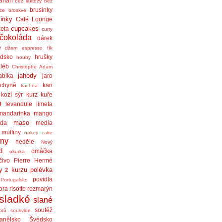
anán
bez laktózy
bez
brusinky
ice
broskve
linky
Café Lounge
cupcakes
eta
curry
čokoláda
dárek
ě
džem
espresso
fík
dsko
hrušky
houby
léb
Christophe Adam
jahody
ablka
jaro
chyně
kari
kachna
kozí sýr
kurz
kuře
o
levandule
limeta
mandarinka
mango
maso
áda
media
muffiny
naked cake
iny
neděle
Nový
d
omáčka
okurka
čivo
Pierre Hermé
y z kurzu
polévka
povidla
Portugalsko
ora
risotto
rozmarýn
sladké
slané
soutěž
ptů
sousvide
anělsko
Švédsko