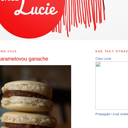
DNA 2010
KDE TAKY OTRAV
karamelovou ganache
Chez Lucie
Propagujte i svojí strán