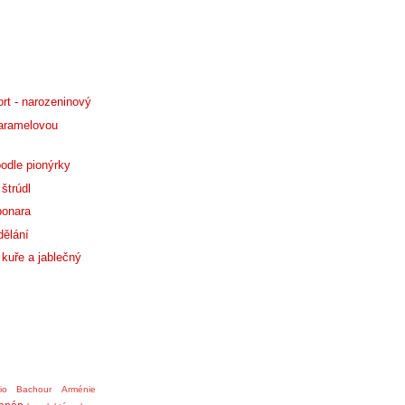
rt - narozeninový
aramelovou
odle pionýrky
štrúdl
bonara
dělání
kuře a jablečný
nio Bachour
Arménie