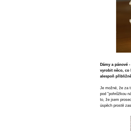
Dámy a pánové - 
vyrobit něco, co
alespoň přibližn
Je možné, že za t
pod "pohrůžkou ná
to, že jsem prosed
úspěch prostě zas