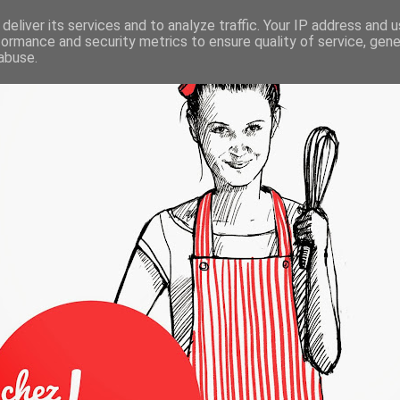
deliver its services and to analyze traffic. Your IP address and 
formance and security metrics to ensure quality of service, gen
abuse.