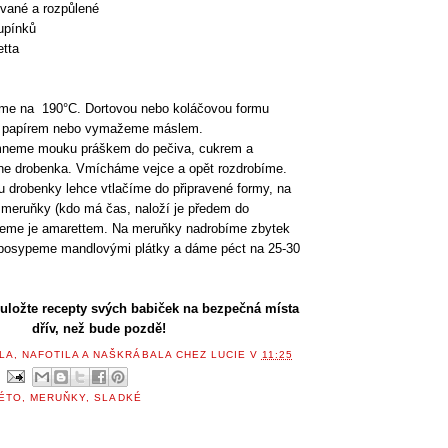
vané a rozpůlené
upínků
etta
eme na 190°C. Dortovou nebo koláčovou formu
m papírem nebo vymažeme máslem.
mneme mouku práškem do pečiva, cukrem a
ne drobenka. Vmícháme vejce a opět rozdrobíme.
u drobenky lehce vtlačíme do připravené formy, na
meruňky (kdo má čas, naloží je předem do
peme je amarettem. Na meruňky nadrobíme zbytek
 posypeme mandlovými plátky a dáme péct na 25-30
 uložte recepty svých babiček na bezpečná místa
dřív, než bude pozdě!
LA, NAFOTILA A NAŠKRÁBALA
CHEZ LUCIE
V
11:25
ÉTO
,
MERUŇKY
,
SLADKÉ