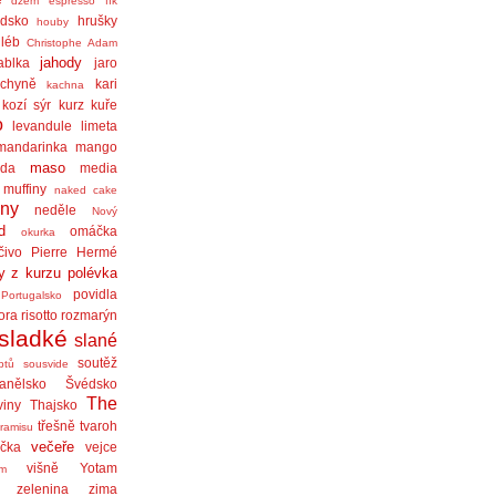
džem
espresso
fík
dsko
hrušky
houby
léb
Christophe Adam
jahody
ablka
jaro
chyně
kari
kachna
kozí sýr
kurz
kuře
o
levandule
limeta
mandarinka
mango
maso
áda
media
muffiny
naked cake
iny
neděle
Nový
d
omáčka
okurka
čivo
Pierre Hermé
y z kurzu
polévka
povidla
Portugalsko
ora
risotto
rozmarýn
sladké
slané
soutěž
ptů
sousvide
anělsko
Švédsko
The
viny
Thajsko
třešně
tvaroh
iramisu
večeře
čka
vejce
višně
Yotam
am
zelenina
zima