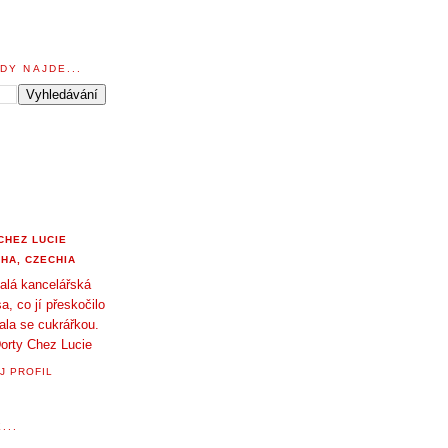
DY NAJDE...
CHEZ LUCIE
HA, CZECHIA
alá kancelářská
a, co jí přeskočilo
tala se cukrářkou.
orty Chez Lucie
J PROFIL
...