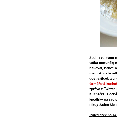
Sedím ve svém n
tašku meruněk; n
riskovat, neboť 
meruňkové knedlí
dost vajíček a en
farmářská kucha
zpráva z Twitter
Kuchařka je otev
knedlíky na světě
nikdy žádné šlehá
Ingredience na 14