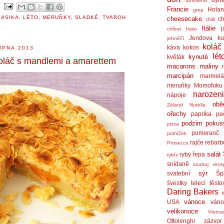
dovolená
Francie
Holan
grep
LASIKA
,
LÉTO
,
MERUŇKY
,
SLADKÉ
,
TVAROH
cheesecake
ch
chilli
Itálie
j
chřest
Irsko
Jendova ku
jehněčí
koláč
káva
kokos
RPNA 2013
lét
kynuté
květák
oláč s mandlemi a amarettem
macarons
maliny
marcipán
marmel
meruňky
Momofuku
narozen
nápoje
obě
Zéland
Nutella
ořechy
paprika
pe
podzim
pokus
pizza
pomeranč
polníček
rajče
rebarb
Prosecco
salát
ryby
řepa
rybíz
snídaně
souboj rece
sýr
svatební
Šp
švestky
telecí
těsto
Daring Bakers
t
vánoce
USA
váno
velikonoce
Vietn
Ottolenghi
zázvor