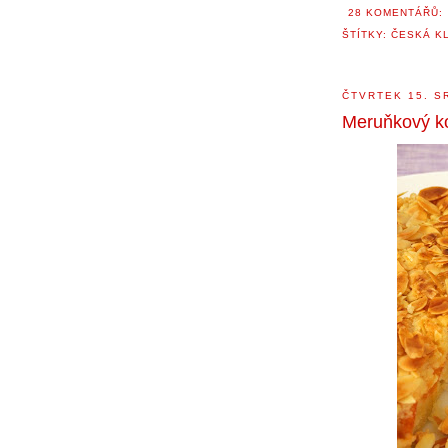
28 KOMENTÁŘŮ:
ŠTÍTKY:
ČESKÁ K
ČTVRTEK 15. S
Meruňkový k