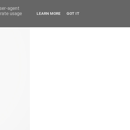
user-agent
erate usage
LEARN MORE
GOT IT