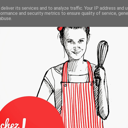
deliver its services and to analyze traffic. Your IP address and 
formance and security metrics to ensure quality of service, gen
abuse.