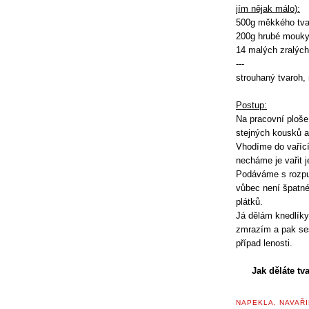
jím nějak málo):
500g měkkého tvar
200g hrubé mouky 
14 malých zralýc
---
strouhaný tvaroh, 
Postup:
Na pracovní ploše
stejných kousků 
Vhodíme do vařící
necháme je vařit j
Podáváme s rozpu
vůbec není špatné
plátků.
Já dělám knedlíky
zmrazím a pak se
případ lenosti.
Jak děláte tv
NAPEKLA, NAVAŘI