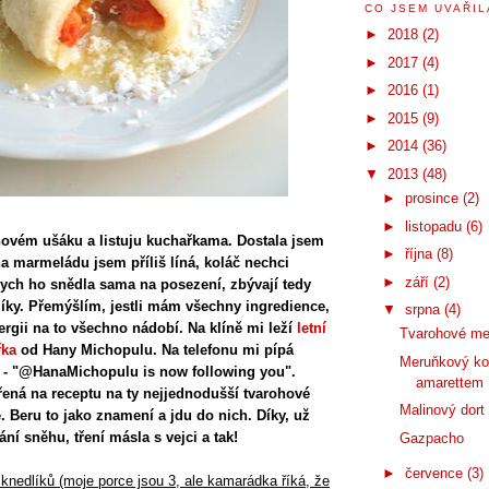
CO JSEM UVAŘILA
►
2018
(2)
►
2017
(4)
►
2016
(1)
►
2015
(9)
►
2014
(36)
▼
2013
(48)
►
prosince
(2)
►
listopadu
(6)
ovém ušáku a listuju kuchařkama. Dostala jsem
►
října
(8)
a marmeládu jsem příliš líná, koláč nechci
►
září
(2)
bych ho snědla sama na posezení, zbývají tedy
ky. Přemýšlím, jestli mám všechny ingredience,
▼
srpna
(4)
ergii na to všechno nádobí. Na klíně mi leží
letní
Tvarohové me
řka
od Hany Michopulu. Na telefonu mi pípá
Meruňkový ko
u - "@HanaMichopulu is now following you".
amarettem
řená na receptu na ty nejjednodušší tvarohové
Malinový dort
. Beru to jako znamení a jdu do nich. Díky, už
ní sněhu, tření másla s vejci a tak!
Gazpacho
►
července
(3)
 knedlíků (moje porce jsou 3, ale kamarádka říká, že