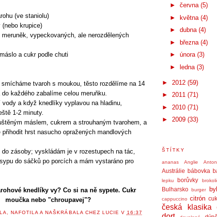
►
června
(5)
ohu (ve staniolu)
►
května
(4)
(nebo krupice)
►
dubna
(4)
h meruněk, vypeckovaných, ale nerozdělených
►
března
(4)
máslo a cukr podle chuti
►
února
(3)
►
ledna
(3)
►
2012
(59)
 smícháme tvaroh s moukou, těsto rozdělíme na 14
a do každého zabalíme celou meruňku.
►
2011
(71)
 vody a když knedlíky vyplavou na hladinu,
►
2010
(71)
eště 1-2 minuty.
►
2009
(33)
štěným máslem, cukrem a strouhaným tvarohem, a
 přihodit hrst nasucho opražených mandlových
ŠTÍTKY
 do zásoby; vyskládám je v rozestupech na tác,
sypu do sáčků po porcích a mám vystaráno pro
ananas
Anglie
Anto
Austrálie
bábovka
b
borůvky
lepku
brokol
by
Bulharsko
arohové knedlíky vy? Co si na ně sypete. Cukr
burger
citrón
cuk
moučka nebo "chroupavej"?
cappuccino
česká klasika
LA, NAFOTILA A NAŠKRÁBALA
CHEZ LUCIE
V
16:37
dort
dýn