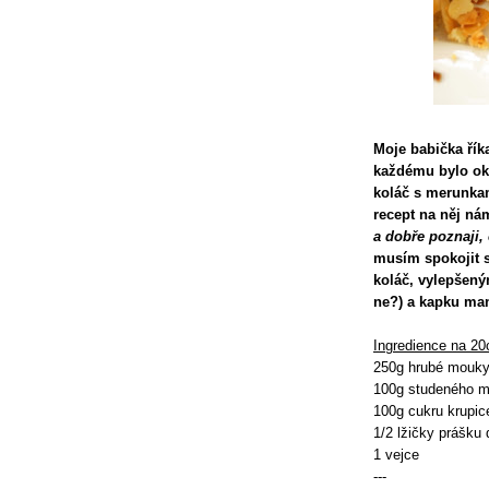
Moje babička řík
každému bylo okam
koláč s merunkam
recept na něj ná
a dobře poznaji, 
musím spokojit 
koláč, vylepšený
ne?) a kapku man
Ingredience na 20
250g hrubé mouk
100g studeného m
100g cukru krupic
1/2 lžičky prášku 
1 vejce
---