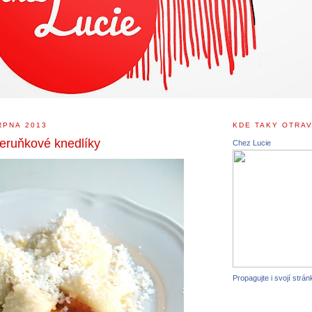
RPNA 2013
KDE TAKY OTRAV
eruňkové knedlíky
Chez Lucie
Propagujte i svojí strán