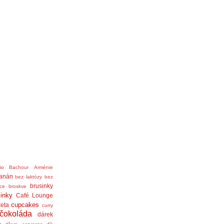
nio Bachour
Arménie
anán
bez laktózy
bez
brusinky
ice
broskve
linky
Café Lounge
cupcakes
eta
curry
čokoláda
dárek
ě