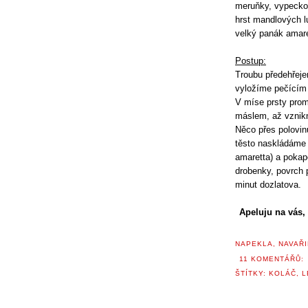
meruňky, vypecko
hrst mandlových l
velký panák amar
Postup:
Troubu předehřej
vyložíme pečící
V míse prsty pro
máslem, až vznik
Něco přes polovin
těsto naskládáme 
amaretta) a poka
drobenky, povrch
minut dozlatova.
Apeluju na vás,
NAPEKLA, NAVAŘI
11 KOMENTÁŘŮ:
ŠTÍTKY:
KOLÁČ
,
L