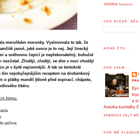
zmrzlina
žampiony
KDO HLEDÁ, NĚK
ala meruňkám merunky. Vyslovovala to tak, že
žitě jasné, jaké ovoce je to nej. Její linecký
KOHO ČTU...
i a sněhovou čepicí je nepřekonatelný, bohužel
m nezůstal.
Zloději, zloději, ve dne v noci choději
co je v bytě nejcennější.
A tak se tentokrát
KDO JSEM...
s tím nejobyčejnějším receptem na drobenkový
m o plátky mandlí (těsně před expirací, chápete,
PRA
dlového likéru.
Býv
krys
cm formu:
a s
y
Autorka kuchařky D
ásla
ZOBRAZIT CELÝ MŮ
e
do pečiva
KDO MĚ SLEDUJE