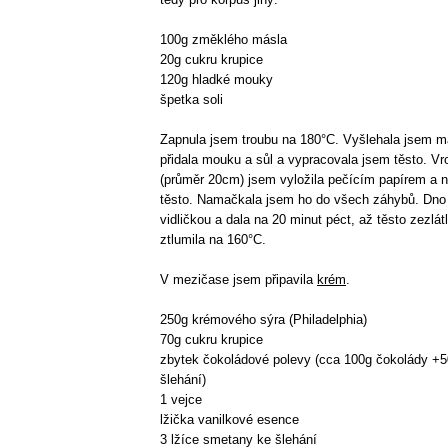
100g změklého másla
20g cukru krupice
120g hladké mouky
špetka soli
Zapnula jsem troubu na 180°C. Vyšlehala jsem m
přidala mouku a sůl a vypracovala jsem těsto. V
(průměr 20cm) jsem vyložila pečícím papírem a na
těsto. Namačkala jsem ho do všech záhybů. Dno
vidličkou a dala na 20 minut péct, až těsto zezlá
ztlumila na 160°C.
V mezičase jsem připavila
krém
.
250g krémového sýra (Philadelphia)
70g cukru krupice
zbytek čokoládové polevy (cca 100g čokolády +
šlehání)
1 vejce
lžička vanilkové esence
3 lžíce smetany ke šlehání