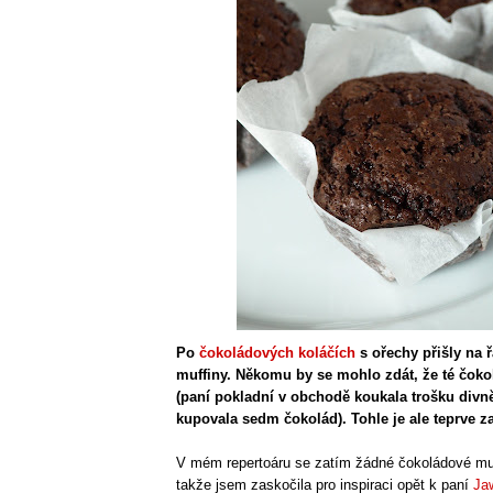
Po
čokoládových koláčích
s ořechy přišly na 
muffiny. Někomu by se mohlo zdát, že té čok
(paní pokladní v obchodě koukala trošku divn
kupovala sedm čokolád). Tohle je ale teprve z
V mém repertoáru se zatím žádné čokoládové mu
takže jsem zaskočila pro inspiraci opět k paní
Ja