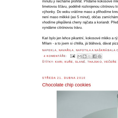
minutu ji necháme prohřát. Přidáme kokosové ml
limetovou šťávu, podélně rozkrojenou citrónovu 
výhonky. Do woku vrátíme maso a přihodíme krev
není maso měkké (asi 5 minut), občas zamíchá
vhodíme přepůlená cherry rajčata a koriandr. Pře
vyndáme citrónovou trávu.
Kari bylo jen lehce pikantní, kokosové mléko a rýž
Mňam - a to jsem si chtěla, já bláhová, dávat piz
NAPEKLA, NAVAŘILA, NAFOTILA A NAŠKRÁBALA
4 KOMENTÁŘE:
ŠTÍTKY:
KARI
,
KUŘE
,
SLANÉ
,
THAJSKO
,
VEČEŘE
STŘEDA 21. DUBNA 2010
Chocolate chip cookies