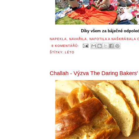
Díky všem za báječné odpole
NAPEKLA, NAVAŘILA, NAFOTILA A NAŠKRÁBALA
8 KOMENTÁŘŮ:
ŠTÍTKY:
LÉTO
Challah - Výzva The Daring Bakers'