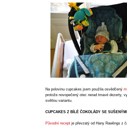
Na polovinu cupcakes jsem použila osvědčený
m
protože novopečený otec nerad tmavé dezerty, v
světlou variantu.
CUPCAKES Z BÍLÉ ČOKOLÁDY SE SUŠENÝM
Původní recept
je převzatý od Hany Rawlings z č