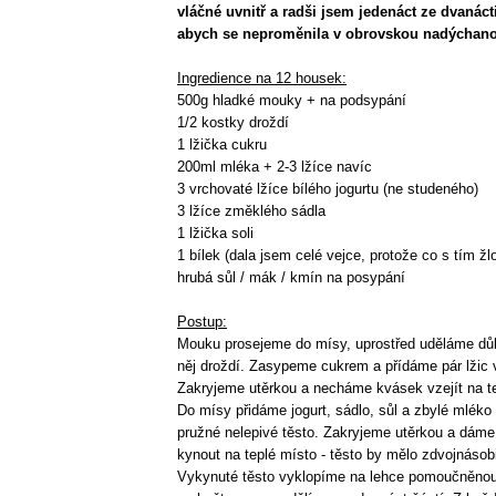
vláčné uvnitř a radši jsem jedenáct ze dvanácti
abych se neproměnila v obrovskou nadýchan
Ingredience na 12 housek:
500g hladké mouky + na podsypání
1/2 kostky droždí
1 lžička cukru
200ml mléka + 2-3 lžíce navíc
3 vrchovaté lžíce bílého jogurtu (ne studeného)
3 lžíce změklého sádla
1 lžička soli
1 bílek (dala jsem celé vejce, protože co s tím ž
hrubá sůl / mák / kmín na posypání
Postup:
Mouku prosejeme do mísy, uprostřed uděláme dů
něj droždí. Zasypeme cukrem a přídáme pár lžic
Zakryjeme utěrkou a necháme kvásek vzejít na t
Do mísy přidáme jogurt, sádlo, sůl a zbylé mlék
pružné nelepivé těsto. Zakryjeme utěrkou a dáme
kynout na teplé místo - těsto by mělo zdvojnásob
Vykynuté těsto vyklopíme na lehce pomoučněnou 