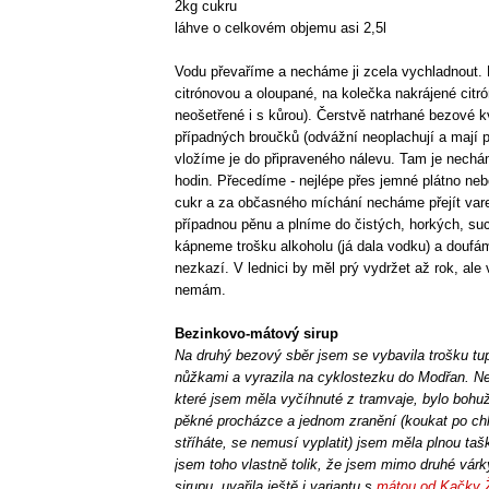
2kg cukru
láhve o celkovém objemu asi 2,5l
Vodu převaříme a necháme ji zcela vychladnout. 
citrónovou a oloupané, na kolečka nakrájené cit
neošetřené i s kůrou). Čerstvě natrhané bezové 
případných broučků (odvážní neoplachují a mají pa
vložíme je do připraveného nálevu. Tam je nechá
hodin. Přecedíme - nejlépe přes jemné plátno neb
cukr a za občasného míchání necháme přejít va
případnou pěnu a plníme do čistých, horkých, su
kápneme trošku alkoholu (já dala vodku) a doufám
nezkazí. V lednici by měl prý vydržet až rok, ale
nemám.
Bezinkovo-mátový sirup
Na druhý bezový sběr jsem se vybavila trošku t
nůžkami a vyrazila na cyklostezku do Modřan. Nej
které jsem měla vyčíhnuté z tramvaje, bylo bohuž
pěkné procházce a jednom zranění (koukat po ch
stříháte, se nemusí vyplatit) jsem měla plnou taš
jsem toho vlastně tolik, že jsem mimo druhé vár
sirupu, uvařila ještě i variantu s
mátou od Kačky 