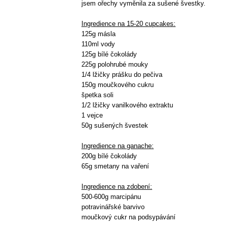
jsem ořechy vyměnila za sušené švestky.
Ingredience na 15-20 cupcakes:
125g másla
110ml vody
125g bílé čokolády
225g polohrubé mouky
1/4 lžičky prášku do pečiva
150g moučkového cukru
špetka soli
1/2 lžičky vanilkového extraktu
1 vejce
50g sušených švestek
Ingredience na ganache:
200g bílé čokolády
65g smetany na vaření
Ingredience na zdobení:
500-600g marcipánu
potravinářské barvivo
moučkový cukr na podsypávání