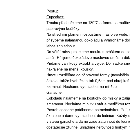
Postup:
Cupcakes:
Troubu předehřejeme na 180°C a formu na muffin
papírovými košíčky.
Na středním plameni rozpustíme máslo ve vodě,
přisypeme nalámanou čokoládu a vymícháme do
lehce zchladnout.
Do větší mísy prosejeme mouku s práškem do pe
a sůl. Přilijeme čokoládovo-máslovou směs a dů
Přidáme vanilkový extrakt a vejce. Do hladké sm
nakrájené na menší kousky.
Hmotu rozdělíme do připravené formy (nevyběhly t
čekala, takže bych řekla tak 0,5cm pod okraj ko
25 minut. Necháme vychladout na mřížce.
Ganache:
Čokoládu nalámeme na kostičky do misky a zalij
smetanou. Necháme minutku stát a metličkou ro
Povrch ganache potáhneme potravinářskou fólií, a
škraloup a dáme vychladnout do lednice. Každ
vrstvou ganache a dáme zase zatuhnout do ledni
dostatečně ztuhne, uhladíme nerovnosti horkým 