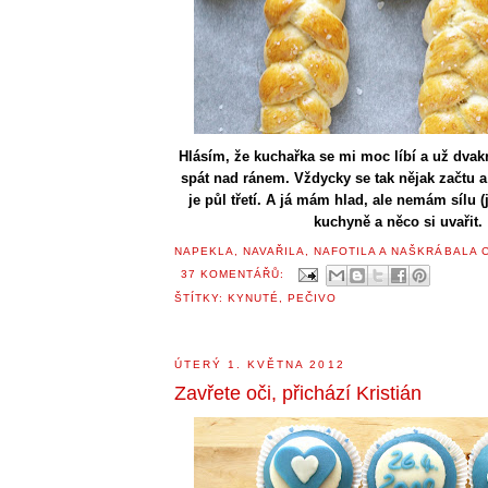
Hlásím, že kuchařka se mi moc líbí a už dvakr
spát nad ránem. Vždycky se tak nějak začtu 
je půl třetí. A já mám hlad, ale nemám sílu (je
kuchyně a něco si uvařit.
NAPEKLA, NAVAŘILA, NAFOTILA A NAŠKRÁBALA
37 KOMENTÁŘŮ:
ŠTÍTKY:
KYNUTÉ
,
PEČIVO
ÚTERÝ 1. KVĚTNA 2012
Zavřete oči, přichází Kristián