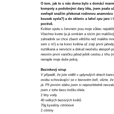
O tom, jak to u nás doma bylo s domácí marm
kompoty a podobnými dary léta, jsem psala 
sveřepě snažím překonat rodinnou anamnézu
kousek sysla?) a do sklenic a lahví
cpu
jaro i 
poctivě.
Květen spolu s červnem jsou moje vůbec nejoblí
Všechno kvete (a já smrkám a slzím jen maličko)
zahradník se chce zbavit většího než malého mno
sem s ní!) a na konci května už zrají první jahod
roztěkaná a nervózni a dokud neočešu alespoň p
nesním první vaničku jahod ještě cestou z trhu 
nenajde moje duše pokoj.
Bezinkový sirup
V případě, že jste viděli v uplynulých dnech kan
osobu schovávající se v bezovém keři, vězte, že 
já. Při prvním sběru jsem si neprozřetelně nevza
jsem z toho bezu trošku klela.
2 litry vody
40 velkých bezových květů
70g kyseliny citrónové
2 citróny