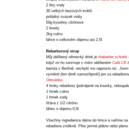
2 litry vody
30 velkých bezových květů
pořádný svazek máty
50g kyseliny citrónové
2 limety
2kg cukru
láhve o celkovém objemu asi 2,5l
Rebarborový sirup
Můj oblíbený německý drink je
rhabarber schorle
-
když mi ho servíruje v mém oblíbeném
Café CK
t
barista v Berlíně, nechybí mu naprosto nic. Jsem
vyměnit (ten drink samozřejmě!) jen za rebarboro
Otesánka
.
4 hrnky rebarbory (pokrájené na kousky, neloupal
1 hrnek cukru
1 hrnek vody
šťáva z 1/2 citrónu
láhev o objemu 0,5l
Všechny ingredience dáme do hrnce a vaříme na
rebarbora změkně. Přes jemné plátno nebo plenu