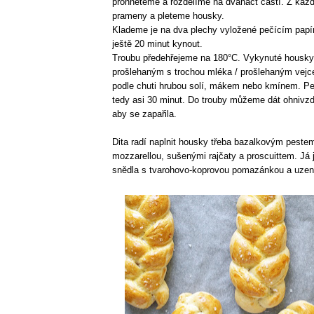
prohněteme a rozdělíme na dvanáct částí. Z každ
prameny a pleteme housky.
Klademe je na dva plechy vyložené pečícím pap
ještě 20 minut kynout.
Troubu předehřejeme na 180°C. Vykynuté housk
prošlehaným s trochou mléka / prošlehaným ve
podle chuti hrubou solí, mákem nebo kmínem. P
tedy asi 30 minut. Do trouby můžeme dát ohnivz
aby se zapařila.
Dita radí naplnit housky třeba bazalkovým peste
mozzarellou, sušenými rajčaty a proscuittem. Já
snědla s tvarohovo-koprovou pomazánkou a uze