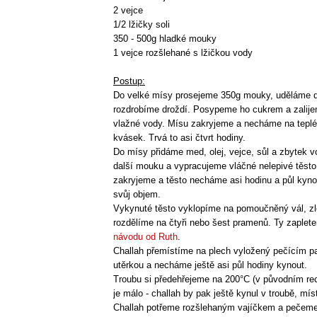
2 vejce
1/2 lžičky soli
350 - 500g hladké mouky
1 vejce rozšlehané s lžičkou vody
Postup:
Do velké mísy prosejeme 350g mouky, uděláme d
rozdrobíme droždí. Posypeme ho cukrem a zalije
vlažné vody. Mísu zakryjeme a necháme na teplé
kvásek. Trvá to asi čtvrt hodiny.
Do mísy přidáme med, olej, vejce, sůl a zbytek v
další mouku a vypracujeme vláčné nelepivé těsto
zakryjeme a těsto necháme asi hodinu a půl kyno
svůj objem.
Vykynuté těsto vyklopíme na pomoučněný vál, z
rozdělíme na čtyři nebo šest pramenů. Ty zaplet
návodu od Ruth
.
Challah přemístíme na plech vyložený pečícím p
utěrkou a necháme ještě asi půl hodiny kynout.
Troubu si předehřejeme na 200°C (v původním rec
je málo - challah by pak ještě kynul v troubě, mís
Challah potřeme rozšlehaným vajíčkem a pečeme 