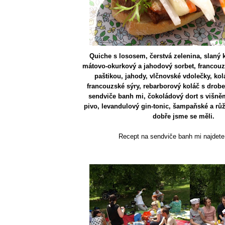
Quiche s lososem, čerstvá zelenina, slaný 
mátovo-okurkový a jahodový sorbet, francouzs
paštikou, jahody, vlčnovské vdolečky, kol
francouzské sýry, rebarborový koláč s drob
sendviče banh mi, čokoládový dort s višně
pivo, levandulový gin-tonic, šampaňské a růž
dobře jsme se měli.
Recept na sendviče banh mi najdet