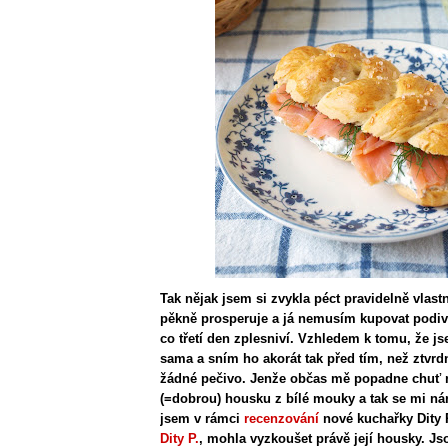
Tak nějak jsem si zvykla péct pravidelně vlast
pěkně prosperuje a já nemusím kupovat podi
co třetí den zplesniví. Vzhledem k tomu, že j
sama a sním ho akorát tak před tím, než ztvrd
žádné pečivo. Jenže občas mě popadne chuť 
(=dobrou) housku z bílé mouky a tak se mi ná
jsem v rámci
recenzování
nové kuchařky Dity
Dity P.
, mohla vyzkoušet právě její housky. J