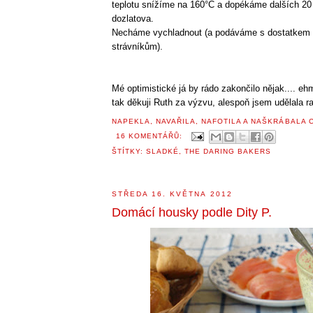
teplotu snížíme na 160°C a dopékáme dalších 20 
dozlatova.
Necháme vychladnout (a podáváme s dostatkem 
strávníkům).
Mé optimistické já by rádo zakončilo nějak.... ehm
tak děkuji Ruth za výzvu, alespoň jsem udělala r
NAPEKLA, NAVAŘILA, NAFOTILA A NAŠKRÁBALA
16 KOMENTÁŘŮ:
ŠTÍTKY:
SLADKÉ
,
THE DARING BAKERS
STŘEDA 16. KVĚTNA 2012
Domácí housky podle Dity P.