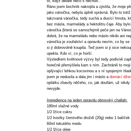
to, když děláte něco s nechutí...
Ráno jsem bochník nakrojila a zjistila, že moje p
jako vánočka, nebyla úplně správná. Bylo to totiž
takzvaná vánočka, tedy suchá a dusící hmota, kt
bez másla, marmelády a hektolitru čaje. Aby bylo
vánočka (která se samozřejmě peče jen na Vánoce
dobrá, že na marmeládu nebo máslo nikdo ani n
vánočka je zoufalství a opravdu nevím, co by se
si jí dobrovolně koupila. Teď jsem si ji sice nekoup
upekla. Kdo ví, co je horší.
Výsledkem květnové výzvy byl tedy podivně zaple
horečně přemýšlela kam s ním. Zachránili to moji 
oplývající lehkou kocovinou a s ní spojeným hl
jsem je nedusila a dala jim i máslo a
domácí dže
oplátku zbavily něčeho, co, jak doufám, už nikdy 
nevyjde.
Ingredience na jeden opravdu obrovský challah:
180ml vlažné vody
1/2 lžíce cukru
1/2 kostky čerstvého droždí (20g) nebo 1 balíček
60ml tekutého medu
1/2 lžíce oleje