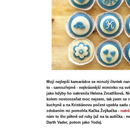
Mojí nejlepší kamarádce se minulý čtvrtek naro
to - samozřejmě - nejkrásnější miminko na sv
jako kdyby ho nakresila Helena Zmatlíková. 
kolem novorozeňat moc nejsem, tak jsem se r
kuchyně a na Kristiánovu počest upekla sadu
zdobením mi pomohla Kačka Žvýkačka -
natr
nám to šlo pěkně od ruky (až na ta autíčka - n
Darth Vader, potom jako Yoda).