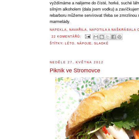
vyždímáme a nalijeme do čísté, horké, suché l
silným alkoholem (dala jsem vodku) a zavíčkuje
rebarboru můžeme servírovat třeba se zmrzlinou
marmelády.
NAPEKLA, NAVAŘILA, NAFOTILA A NAŠKRÁBALA
22 KOMENTÁŘŮ:
ŠTÍTKY:
LÉTO
,
NÁPOJE
,
SLADKÉ
NEDĚLE 27. KVĚTNA 2012
Piknik ve Stromovce