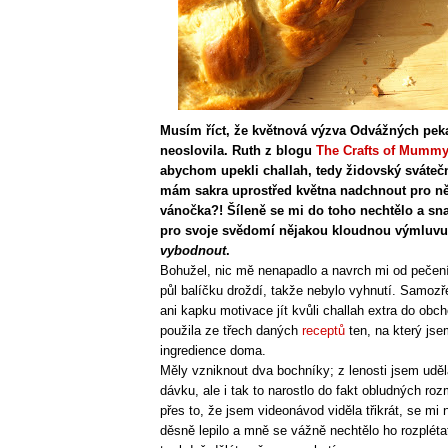
Musím říct, že květnová výzva Odvážných pe
neoslovila. Ruth z blogu
The Crafts of Mumm
abychom upekli challah, tedy židovský svátečn
mám sakra uprostřed května nadchnout pro ně
vánočka?! Šíleně se mi do toho nechtělo a sna
pro svoje svědomí nějakou kloudnou výmluvu,
vybodnout
.
Bohužel, nic mě nenapadlo a navrch mi od pečen
půl balíčku droždí, takže nebylo vyhnutí. Samoz
ani kapku motivace jít kvůli challah extra do obc
použila ze třech daných
receptů
ten, na který js
ingredience doma.
Měly vzniknout dva bochníky; z lenosti jsem uděla
dávku, ale i tak to narostlo do fakt obludných roz
přes to, že jsem videonávod viděla třikrát, se mi 
děsně lepilo a mně se vážně nechtělo ho rozplétat