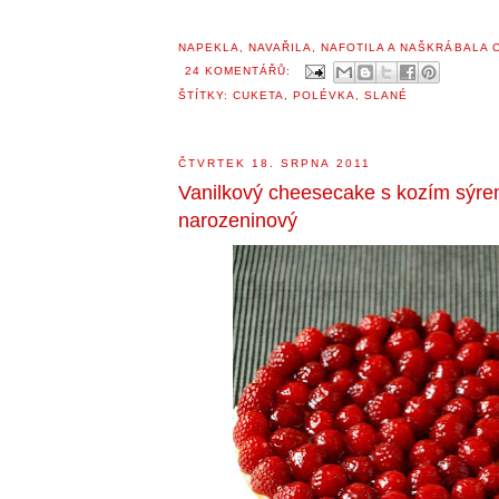
NAPEKLA, NAVAŘILA, NAFOTILA A NAŠKRÁBALA
24 KOMENTÁŘŮ:
ŠTÍTKY:
CUKETA
,
POLÉVKA
,
SLANÉ
ČTVRTEK 18. SRPNA 2011
Vanilkový cheesecake s kozím sýre
narozeninový