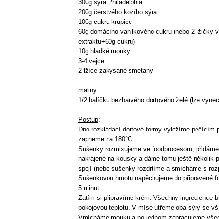
300g sýra Philadelphia
200g čerstvého kozího sýra
100g cukru krupice
60g domácího vanilkového cukru (nebo 2 lžičky v
extraktu+60g cukru)
10g hladké mouky
3-4 vejce
2 lžíce zakysané smetany
---
maliny
1/2 balíčku bezbarvého dortového želé (lze vynec
Postup
:
Dno rozkládací dortové formy vyložíme pečícím 
zapneme na 180°C.
Sušenky rozmixujeme ve foodprocesoru, přidáme
nakrájené na kousky a dáme tomu ještě několik p
spojí (nebo sušenky rozdrtíme a smícháme s ro
Sušenkovou hmotu napěchujeme do připravené f
5 minut.
Zatím si připravíme krém. Všechny ingredience b
pokojovou teplotu. V míse utřeme oba sýry se v
Vmícháme mouku a po jednom zapracujeme všec