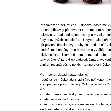
Přiznávám se bez mučení - srpnová výzva mě vy
pro nás připravily pětadvacet stran receptů na bon
cukrovinky, sladkosti a jiné dobroty a my si z ni
řady libovolných "candies") měli vybrat alespoň 
být povinně čokoládový, druhý pak podle naší vo
sladké, tak bonbóny moc nemusím a vyrábět dom
nikdy nelákalo. Nicméně jsem se rozhodla překo
taky otrávené) já, být opravdu odvážná a vyzkouš
daných receptů děsilo nejvíc - temperování čoko
První pokus dopadl katastrofálně.
- použila jsem čokoládu z Lidlu (nic neříkejte, ja 
- temperovala jsem z teploty 45°C na teplotu 27°C
28°C
- místo mramorové desky jsem na temperování po
- měla jsou čokoládu všude
- všechny bonbóny byly krásně lesklé do chvíle, 
sledovat ostřížím zrakem a šla spát