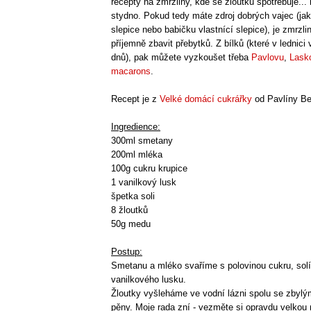
recepty na zmrzliny, kde se žloutků spotřebuje... 
stydno. Pokud tedy máte zdroj dobrých vajec (jak
slepice nebo babičku vlastnící slepice), je zmrzli
příjemně zbavit přebytků. Z bílků (které v lednici v
dnů), pak můžete vyzkoušet třeba
Pavlovu
,
Lask
macarons
.
Recept je z
Velké domácí cukrářky
od Pavlíny Be
Ingredience:
300ml smetany
200ml mléka
100g cukru krupice
1 vanilkový lusk
špetka soli
8 žloutků
50g medu
Postup:
Smetanu a mléko svaříme s polovinou cukru, solí
vanilkového lusku.
Žloutky vyšleháme ve vodní lázni spolu se zbyl
pěny. Moje rada zní - vezměte si opravdu velkou 