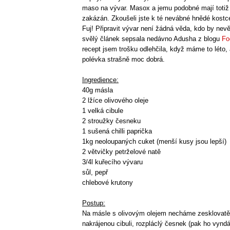
maso na vývar. Masox a jemu podobné mají toti
zakázán. Zkoušeli jste k té nevábné hnědé kost
Fuj! Připravit vývar není žádná věda, kdo by nevě
svělý článek sepsala nedávno Adusha z blogu
Fo
recept jsem trošku odlehčila, když máme to léto, a
polévka strašně moc dobrá.
Ingredience:
40g másla
2 lžíce olivového oleje
1 velká cibule
2 stroužky česneku
1 sušená chilli paprička
1kg neoloupaných cuket (menší kusy jsou lepší)
2 větvičky petrželové natě
3/4l kuřecího vývaru
sůl, pepř
chlebové krutony
Postup:
Na másle s olivovým olejem necháme zesklovatě
nakrájenou cibuli, rozpláclý česnek (pak ho vy