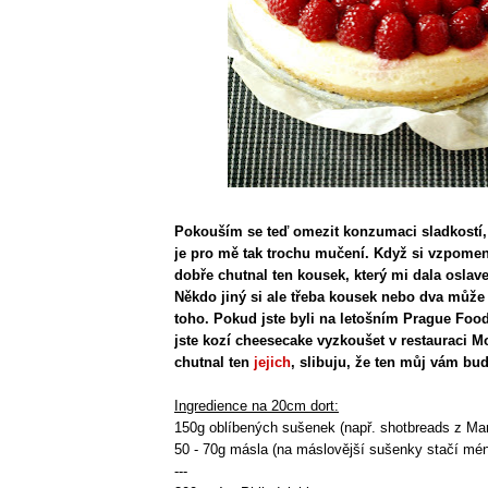
Pokouším se teď omezit konzumaci sladkostí, 
je pro mě tak trochu mučení. Když si vzpomen
dobře chutnal ten kousek, který mi dala oslav
Někdo jiný si ale třeba kousek nebo dva může 
toho. Pokud jste byli na letošním Prague Food
jste kozí cheesecake vyzkoušet v restauraci M
chutnal ten
jejich
, slibuju, že ten můj vám bud
Ingredience na 20cm dort:
150g oblíbených sušenek (např. shotbreads z Ma
50 - 70g másla (na máslovější sušenky stačí mé
---