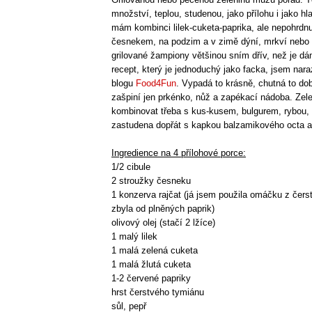
množství, teplou, studenou , jako přílohu i jako hl
mám kombinci lilek-cuketa-paprika, ale nepohrdnu
česnekem, na podzim a v zimě dýní, mrkví nebo 
grilované žampiony většinou sním dřív, než je dá
recept, který je jednoduchý jako facka, jsem nara
blogu
Food4Fun
. Vypadá to krásně, chutná to dob
zašpiní jen prkénko, nůž a zapékací nádoba. Zele
kombinovat třeba s kus-kusem, bulgurem, rybou, 
zastudena dopřát s kapkou balzamikového octa 
Ingredience na 4 přílohové porce:
1/2 cibule
2 stroužky česneku
1 konzerva rajčat (já jsem použila omáčku z čerst
zbyla od plněných paprik)
olivový olej (stačí 2 lžíce)
1 malý lilek
1 malá zelená cuketa
1 malá žlutá cuketa
1-2 červené papriky
hrst čerstvého tymiánu
sůl, pepř