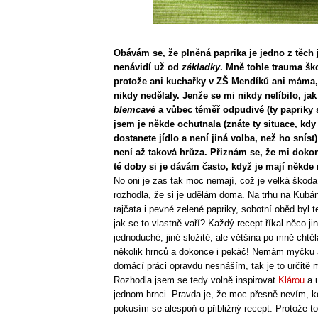
Obávám se, že plněná paprika je jedno z těch jí
nenávidí už od
základky
. Mně tohle trauma ško
protože ani kuchařky v ZŠ Mendíků ani máma,
nikdy nedělaly. Jenže se mi nikdy nelíbilo, jak
blemcavé
a vůbec téměř odpudivé (ty papriky
jsem je někde ochutnala (znáte ty situace, kdy
dostanete jídlo a není jiná volba, než ho sníst) 
není až taková hrůza. Přiznám se, že mi doko
té doby si je dávám často, když je mají někde
No oni je zas tak moc nemají, což je velká škoda
rozhodla, že si je udělám doma. Na trhu na Kubá
rajčata i pevné zelené papriky, sobotní oběd byl t
jak se to vlastně vaří? Každý recept říkal něco ji
jednoduché, jiné složité, ale většina po mně chtěl
několik hrnců a dokonce i pekáč! Nemám myčku a
domácí práci opravdu nesnáším, tak je to určitě 
Rozhodla jsem se tedy volně inspirovat
Klárou
a u
jednom hrnci. Pravda je, že moc přesně nevím, ko
pokusím se alespoň o přibližný recept. Protože t