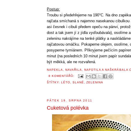
Postup:
Troubu si předehřejeme na 190°C. Na dno zapék
rajčata smíchaná s najemno nasekanou cibulkou 
asi česnek i cibuli předem opeču na pánvi, protož
dost a tak jsem jí z jídla
vyďoubávala
), osolíme 
zeleninu nakrájíme na tenké plátky a naskládáme
rajčatovou omáčku. Pokapeme olejem, osolíme, 
posypeme tymiánem. Přikryjeme pečícím papíre
minut (na posledních 10 minut jsem papír sundala
být měkká, ale ne rozvařená.
NAPEKLA, NAVAŘILA, NAFOTILA A NAŠKRÁBALA
8 KOMENTÁŘŮ:
ŠTÍTKY:
LÉTO
,
SLANÉ
,
ZELENINA
PÁTEK 19. SRPNA 2011
Cuketová polévka