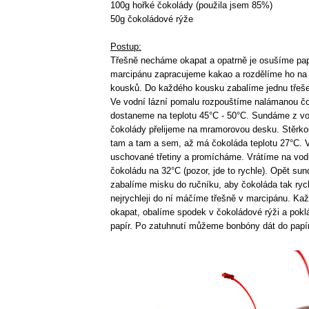
100g hořké čokolády (použila jsem 85%)
50g čokoládové rýže
Postup:
Třešně necháme okapat a opatrně je osušíme pap
marcipánu zapracujeme kakao a rozdělíme ho na 
kousků. Do každého kousku zabalíme jednu třeš
Ve vodní lázní pomalu rozpouštíme nalámanou čo
dostaneme na teplotu 45°C - 50°C. Sundáme z vo
čokolády přelijeme na mramorovou desku. Stěrkou
tam a tam a sem, až má čokoláda teplotu 27°C. V
uschované třetiny a promícháme. Vrátíme na vod
čokoládu na 32°C (pozor, jde to rychle). Opět su
zabalíme misku do ručníku, aby čokoláda tak ryc
nejrychleji do ní máčíme třešně v marcipánu. K
okapat, obalíme spodek v čokoládové rýži a pokl
papír. Po zatuhnutí můžeme bonbóny dát do pap