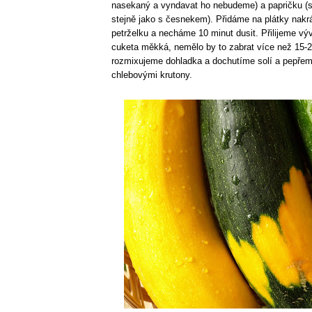
nasekaný a vyndavat ho nebudeme) a papričku (
stejně jako s česnekem). Přidáme na plátky nakr
petrželku a necháme 10 minut dusit. Přilijeme výv
cuketa měkká, nemělo by to zabrat více než 15-2
rozmixujeme dohladka a dochutíme solí a pepře
chlebovými krutony.