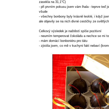
zasekla na 31,1°C)
- při prvním pokusu jsem vám lhala - teprve teď 
všude
- všechny bonbony byly krásně lesklé, i když jsem
ale objevily se na nich divné cestičky ze světlýc
Celkový výsledek je naštěstí spíše pozitivní
- neumím temperovat čokoládu a nechce se mi t
- mám domácí bonboniéru pro tátu
- zjistila jsem, co mě v kuchyni fakt nebaví (kro