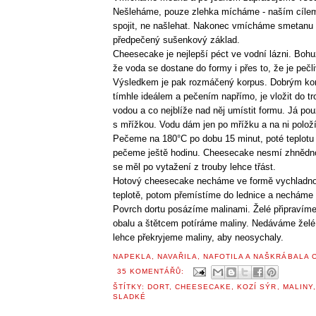
Nešleháme, pouze zlehka mícháme - naším cílem
spojit, ne našlehat. Nakonec vmícháme smetanu 
předpečený sušenkový základ.
Cheesecake je nejlepší péct ve vodní lázni. Bohu
že voda se dostane do formy i přes to, že je pečl
Výsledkem je pak rozmáčený korpus. Dobrým k
tímhle ideálem a pečením napřímo, je vložit do t
vodou a co nejblíže nad něj umístit formu. Já p
s mřížkou. Vodu dám jen po mřížku a na ni polo
Pečeme na 180°C po dobu 15 minut, poté teplotu
pečeme ještě hodinu. Cheesecake nesmí zhnědno
se měl po vytažení z trouby lehce třást.
Hotový cheesecake necháme ve formě vychladnou
teplotě, potom přemístíme do lednice a necháme 
Povrch dortu posázíme malinami. Želé připravím
obalu a štětcem potíráme maliny. Nedáváme žel
lehce překryjeme maliny, aby neosychaly.
NAPEKLA, NAVAŘILA, NAFOTILA A NAŠKRÁBALA
35 KOMENTÁŘŮ:
ŠTÍTKY:
DORT
,
CHEESECAKE
,
KOZÍ SÝR
,
MALINY
SLADKÉ