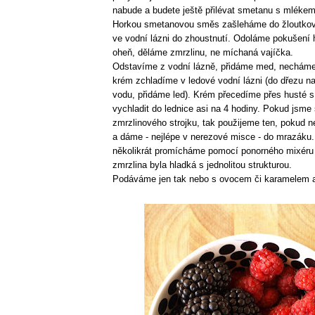
nabude a budete ještě přilévat smetanu s mlékem
Horkou smetanovou směs zašleháme do žloutko
ve vodní lázni do zhoustnutí. Odoláme pokušení h
oheň, děláme zmrzlinu, ne míchaná vajíčka.
Odstavíme z vodní lázně, přidáme med, necháme 
krém zchladíme v ledové vodní lázni (do dřezu 
vodu, přidáme led). Krém přecedíme přes husté 
vychladit do lednice asi na 4 hodiny. Pokud jsme 
zmrzlinového strojku, tak použijeme ten, pokud
a dáme - nejlépe v nerezové misce - do mrazák
několikrát promícháme pomocí ponorného mixéru 
zmrzlina byla hladká s jednolitou strukturou.
Podáváme jen tak nebo s ovocem či karamelem a