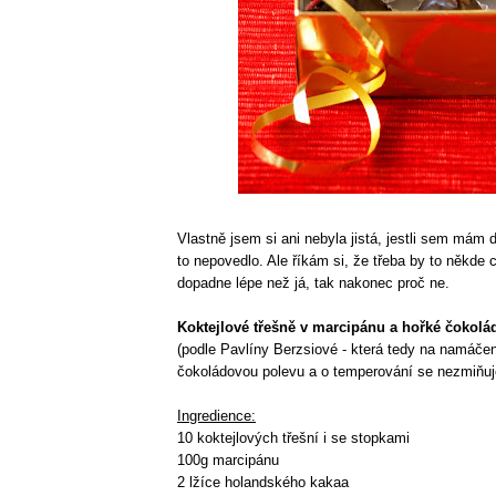
Vlastně jsem si ani nebyla jistá, jestli sem mám 
to nepovedlo. Ale říkám si, že třeba by to někde 
dopadne lépe než já, tak nakonec proč ne.
Koktejlové třešně v marcipánu a hořké čokolá
(podle Pavlíny Berzsiové - která tedy na namáčen
čokoládovou polevu a o temperování se nezmiňuj
Ingredience:
10 koktejlových třešní i se stopkami
100g marcipánu
2 lžíce holandského kakaa