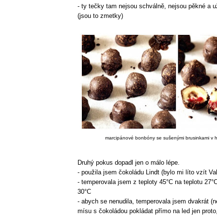
- ty tečky tam nejsou schválně, nejsou pěkné a u
(jsou to zmetky)
marcipánové bonbóny se sušenými brusinkami v 
Druhý pokus dopadl jen o málo lépe.
- použila jsem čokoládu Lindt (bylo mi líto vzít Va
- temperovala jsem z teploty 45°C na teplotu 27°C
30°C
- abych se nenudila, temperovala jsem dvakrát (n
mísu s čokoládou pokládat přímo na led jen proto,