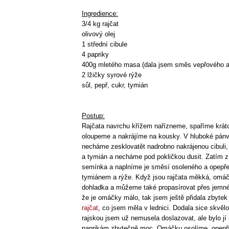
Ingredience:
3/4 kg rajčat
olivový olej
1 střední cibule
4 papriky
400g mletého masa (dala jsem směs vepřového a
2 lžičky syrové rýže
sůl, pepř, cukr, tymián
Postup:
Rajčata navrchu křížem nařízneme, spaříme krát
oloupeme a nakrájíme na kousky. V hluboké pánvi
necháme zesklovatět nadrobno nakrájenou cibuli,
a tymián a necháme pod pokličkou dusit. Zatím z
semínka a naplníme je směsí osoleného a opepř
tymiánem a rýže. Když jsou rajčata měkká, omá
dohladka a můžeme také propasírovat přes jemné
že je omáčky málo, tak jsem ještě přidala zbyte
rajčat
, co jsem měla v lednici. Dodala sice skvěl
rajskou jsem už nemusela doslazovat, ale bylo jí
paprikám zbytečně moc. Omáčku osolíme, opepří