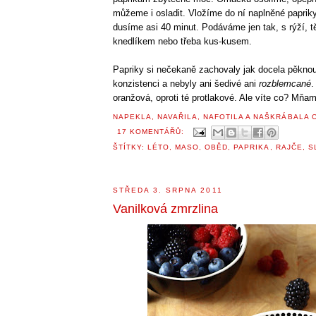
můžeme i osladit. Vložíme do ní naplněné paprik
dusíme asi 40 minut. Podáváme jen tak, s rýží, t
knedlíkem nebo třeba kus-kusem.
Papriky si nečekaně zachovaly jak docela pěknou 
konzistenci a nebyly ani šedivé ani
rozblemcané
.
oranžová, oproti té protlakové. Ale víte co? Mňam
NAPEKLA, NAVAŘILA, NAFOTILA A NAŠKRÁBALA
17 KOMENTÁŘŮ:
ŠTÍTKY:
LÉTO
,
MASO
,
OBĚD
,
PAPRIKA
,
RAJČE
,
S
STŘEDA 3. SRPNA 2011
Vanilková zmrzlina