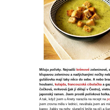
Miluju
polívky
. Nejradši
krémové
zeleninové, 
křupavou zeleninou a nadýchanými nočky neb
gulášovka mají taky něco do sebe. A nebo br
houbami,
kulajda
,
francouzská cibulačka
a ga
čočková, mrkvová (jak jí dělají v Čestru), vie
japonský ramen. Jsem prostě
polívková
holka
A tak, když jsem u Anety narazila na recept na
po
jsem zrovna měla v lednici, neváhala jsem ani mi
kapsy, žabky na nohy, sluneční brýle na oči a šup