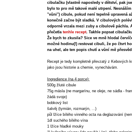
cibulačku (vlastně naposledy v dětství, pak jse
bylo to pro mě takové malé utrpení. Nesnáším 
"vůni") cibule, pokud není tepelně upravená a
konečně začne být sladká. V cibulových polév
odporně vrzala mezi zuby a cibulově páchla. 
přečetla
tenhle recept
. Takhle popsat cibulač
Že bych to zkusila? Sice ve mně hlodal červíče
možné hodinu(!) restovat cibuli, že po čtvrt 
na uhel, ale ten popis chutí a vůní mě přesvěd
Recept je tedy kompletně převzatý z Kebových ku
jako jsou historie a chemie, vynechávám.
Ingredience (na 4 porce):
500g žluté cibule
75g másla (ne margarínu, ne oleje, ne sádla - fr
žádá svoje)
bobkový list
šalvěj (tymián, rozmarýn, ...)
půl lžíce bílého vinného octa na deglazování (nem
1dl suchého bílého vína
1 lžíce hladké mouky