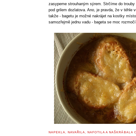
zasypeme strouhaným sýrem. Strčíme do trouby
pod grilem dozlatova. Ano, je pravda, že v téhle ve
takže - bagetu je možné nakrájet na kostky místo
samozřejmě jednu vadu - bageta se moc rozmočí 
NAPEKLA, NAVAŘILA, NAFOTILA A NAŠKRÁBALA