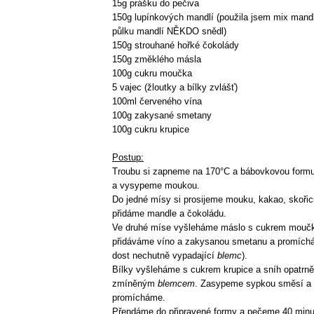
15g prášku do pečiva
150g lupínkových mandlí (použila jsem mix mandl
půlku mandlí NĚKDO snědl)
150g strouhané hořké čokolády
150g změklého másla
100g cukru moučka
5 vajec (žloutky a bílky zvlášť)
100ml červeného vína
100g zakysané smetany
100g cukru krupice
Postup:
Troubu si zapneme na 170°C a bábovkovou for
a vysypeme moukou.
Do jedné mísy si prosijeme mouku, kakao, skořici
přidáme mandle a čokoládu.
Ve druhé míse vyšleháme máslo s cukrem moučk
přidáváme víno a zakysanou smetanu a promích
dost nechutně vypadající
blemc
).
Bílky vyšleháme s cukrem krupice a sníh opatrn
zmíněným
blemcem
. Zasypeme sypkou směsí a z
promícháme.
Přendáme do připravené formy a pečeme 40 minu