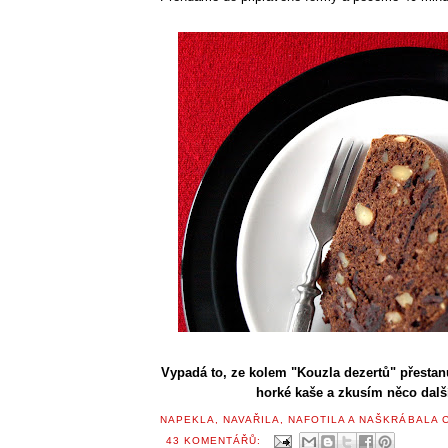
Vypadá to, ze kolem "Kouzla dezertů" přestan
horké kaše a zkusím něco dalš
NAPEKLA, NAVAŘILA, NAFOTILA A NAŠKRÁBALA
43 KOMENTÁŘŮ: