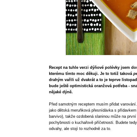
Recept na tuhle verzi dýňové polévky jsem do
kterému tímto moc děkuji. Je to totiž taková
p
drahým vařili už dvakrát a to je teprve listopa
bude ještě optimistická oranžová potřeba - sn
nějaké dýně.
Před samotným receptem musím přidat varování
jako dětská meruňková přesnídávka s přídavkem
barvivo), takže ozdobená slaninou může na první
pochybnosti o kuchařově příčetnosti. Budete ted
odvahy, ale stojí to rozhodně za to.