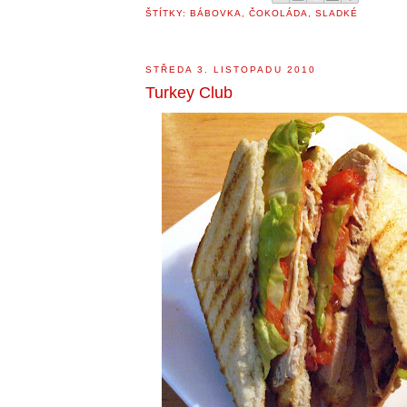
ŠTÍTKY:
BÁBOVKA
,
ČOKOLÁDA
,
SLADKÉ
STŘEDA 3. LISTOPADU 2010
Turkey Club