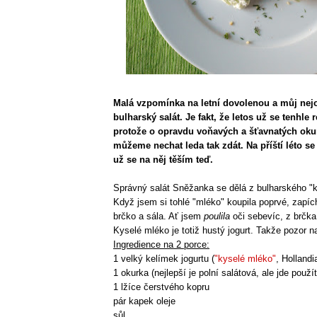
Malá vzpomínka na letní dovolenou a můj nejo
bulharský salát. Je fakt, že letos už se tenhle 
protože o opravdu voňavých a šťavnatých okur
můžeme nechat leda tak zdát. Na příští léto se 
už se na něj těším teď.
Správný salát Sněžanka se dělá z bulharského "
Když jsem si tohlé "mléko" koupila poprvé, zapíc
brčko a sála. Ať jsem
poulila
oči sebevíc, z brčka
Kyselé mléko je totiž hustý jogurt. Takže pozor n
Ingredience na 2 porce:
1 velký kelímek jogurtu (
"kyselé mléko"
, Hollandi
1 okurka (nejlepší je polní salátová, ale jde použí
1 lžíce čerstvého kopru
pár kapek oleje
sůl