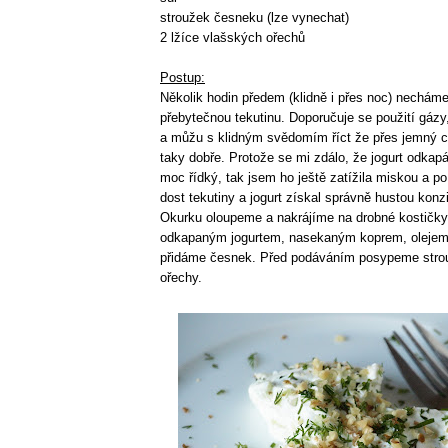
stroužek česneku (lze vynechat)
2 lžíce vlašských ořechů
Postup:
Několik hodin předem (klidně i přes noc) necháme
přebytečnou tekutinu. Doporučuje se použití gáz
a můžu s klidným svědomím říct že přes jemný ced
taky dobře. Protože se mi zdálo, že jogurt odkap
moc řídký, tak jsem ho ještě zatížila miskou a po
dost tekutiny a jogurt získal správně hustou konzi
Okurku oloupeme a nakrájíme na drobné kostičky
odkapaným jogurtem, nasekaným koprem, olejem,
přidáme česnek. Před podáváním posypeme stro
ořechy.