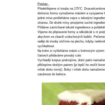
Postup:
Předehřejeme si troubu na 175°C. Dvaceticentime
dortovou formu vymažeme máslem a vysypeme 
jedné míse prošleháme vejce s tekutými ingredi
stranou. Do druhé mísy prosijeme suché ingredi
Přidáme zamíchané tekuté ingredience a pořádn
Vlijeme do připravené formy a několikrát s ní praš
abychom se zbavili vzduchových bublin. Pečeme 
raději do trouby strčíme na plechu, kdyby netěsn
vychladnout.
Na krém si vyšleháme máslo s krémovým sýrem a
částech přidáváme prosátý cukr.
Vychladlý korpus prokrojíme, dolní patro namaže
přiklopíme druhým patrem (je lepší ho otočit řez
vršek dortu rovný). Boky i vršek dortu namaže
zatuhnout do lednice.