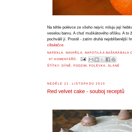
Na téhle polévce ze všeho nejvíc miluju její hebk
veselou barvu. A chuť muškátového oříšku. A to 
pochválil jí. Prostě - zatím druhá nejoblíbenější 
cibulačce
.
NAPEKLA, NAVAŘILA, NAFOTILA A NAŠKRÁBALA
97 KOMENTÁŘŮ:
ŠTÍTKY:
DÝNĚ
,
PODZIM
,
POLÉVKA
,
SLANÉ
NEDĚLE 21. LISTOPADU 2010
Red velvet cake - souboj receptů