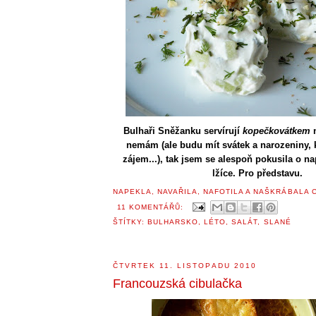
Bulhaři Sněžanku servírují
kopečkovátkem
n
nemám (ale budu mít svátek a narozeniny,
zájem...), tak jsem se alespoň pokusila o 
lžíce. Pro představu.
NAPEKLA, NAVAŘILA, NAFOTILA A NAŠKRÁBALA
11 KOMENTÁŘŮ:
ŠTÍTKY:
BULHARSKO
,
LÉTO
,
SALÁT
,
SLANÉ
ČTVRTEK 11. LISTOPADU 2010
Francouzská cibulačka