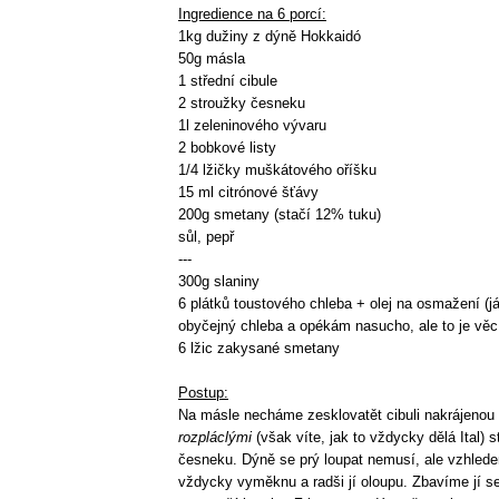
Ingredience na 6 porcí:
1kg dužiny z dýně Hokkaidó
50g másla
1 střední cibule
2 stroužky česneku
1l zeleninového vývaru
2 bobkové listy
1/4 lžičky muškátového oříšku
15 ml citrónové šťávy
200g smetany (stačí 12% tuku)
sůl, pepř
---
300g slaniny
6 plátků toustového chleba + olej na osmažení (j
obyčejný chleba a opékám nasucho, ale to je věc
6 lžic zakysané smetany
Postup:
Na másle necháme zesklovatět cibuli nakrájenou
rozpláclými
(však víte, jak to vždycky dělá Ital) 
česneku. Dýně se prý loupat nemusí, ale vzhlede
vždycky vyměknu a radši jí oloupu. Zbavíme jí s