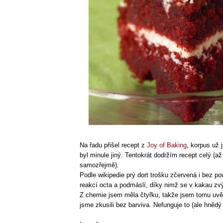
Na řadu přišel recept z
Joy of Baking
, korpus už
byl minule jiný. Tentokrát dodržím recept celý (až
samozřejmě).
Podle wikipedie prý dort trošku zčervená i bez pou
reakcí octa a podmáslí, díky nimž se v kakau zv
Z chemie jsem měla čtyřku, takže jsem tomu uvěři
jsme zkusili bez barviva. Nefunguje to (ale hnědý