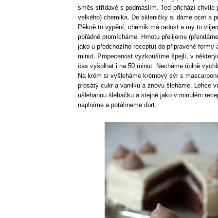
směs střídavě s podmáslím. Teď přichází chvíle 
velkého) chemika. Do skleničky si dáme ocet a 
Pěkně to vypění, chemik má radost a my to vlije
pořádně promícháme. Hmotu přelijeme (přendáme -
jako u předchozího receptu) do připravené formy
minut. Propecenost vyzkoušíme špejlí, v někter
čas vyšplhat i na 50 minut. Necháme úplně vych
Na krém si vyšleháme krémový sýr s mascarpone
prosátý cukr a vanilku a znovu šleháme. Lehce
ušlehanou šlehačku a stejně jako v minulém rec
naplníme a potáhneme dort.