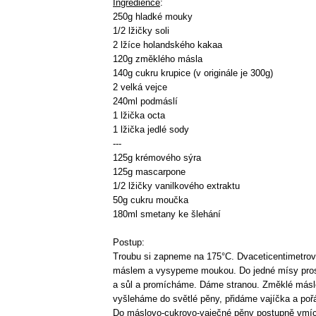
Ingredience
:
2
50g hladké mouky
1/2 lžičky soli
2 lžíce holandského kakaa
120g změklého másla
140g cukru krupice (v originále je 300g)
2 velká vejce
240ml podmáslí
1 lžička octa
1 lžička jedlé sody
---
125g krémového sýra
125g mascarpone
1/2 lžičky vanilkového extraktu
50g cukru moučka
180ml smetany ke šlehání
Postup:
Troubu si zapneme na 175°C. Dvaceticentimetr
máslem a vysypeme moukou. Do jedné mísy pro
a sůl a promícháme. Dáme stranou. Změklé másl
vyšleháme do světlé pěny, přidáme vajíčka a poř
Do máslovo-cukrovo-vaječné pěny postupně vm