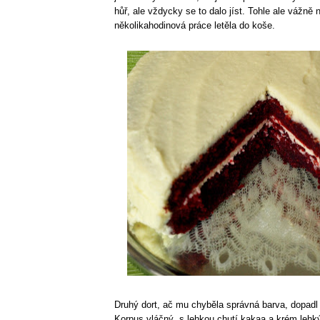
hůř, ale vždycky se to dalo jíst. Tohle ale vážně 
několikahodinová práce letěla do koše.
Druhý dort, ač mu chyběla správná barva, dopadl 
Korpus vláčný, s lehkou chutí kakaa a krém leh