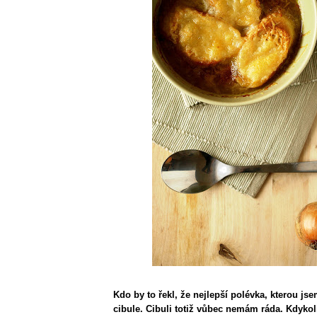
Kdo by to řekl, že nejlepší polévka, kterou js
cibule. Cibuli totiž vůbec nemám ráda. Kdykol