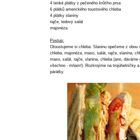
4 tenké plátky z pečeného krůtího prsa
6 plátků amerického toustového chleba
4 plátky slaniny
rajče, ledový salát
majonéza
Postup:
Otoustujeme si chleba. Slaninu opečeme z obou 
chleba, majonéza, maso, salát, rajče, slanina, c
maso, salát, rajče, slanina, chleba (ano, dáváme
všechno - mňam!). Rozkrojíme na trojúhelníčky 
párátky.