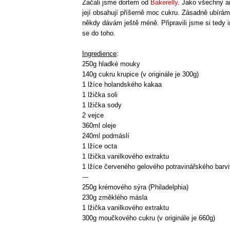
Začali jsme dortem od
Bakerelly
. Jako všechny am
její obsahují příšerně moc cukru. Zásadně ubírám
někdy dávám ještě méně. Připravili jsme si tedy i
se do toho.
Ingredience
:
250g hladké mouky
140g cukru krupice (v originále je 300g)
1 lžíce holandského kakaa
1 lžička soli
1 lžička sody
2 vejce
360ml oleje
240ml podmáslí
1 lžíce octa
1 lžička vanilkového extraktu
1 lžíce červeného gelového potravinářského barv
---
250g krémového sýra (Philadelphia)
230g změklého másla
1 lžička vanilkového extraktu
300g moučkového cukru (v originále je 660g)