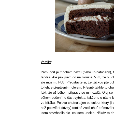
Verdikt
:
První dort je mnohem hezčí (nebo líp nafocený),
fandila. Ale pak jsem do něj kousla. Vím, že o jíd
ale musím. FUJ! Představte si, že lžičkou jíte cu
to lehce přepáleným olejem. Přesně takhle to ch
fakt, že už během přípravy se mi nezdál. Olej se 
během pečení ho část vytekla, takže to u nás v 
ve friťáku. Poleva chutnala jen po cukru, který (i
než poloviční dávky) totálně zabil chuť krémovéh
jsem nevyhodila nic, co jsem upekla. Někdy to ch