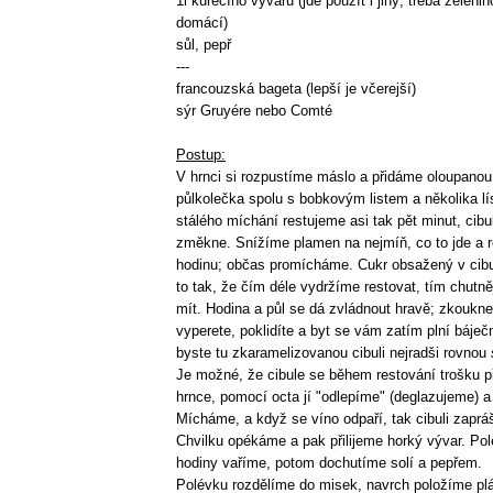
1l kuřecího vývaru (jde použít i jiný, třeba zeleni
domácí)
sůl, pepř
---
francouzská bageta (lepší je včerejší)
sýr Gruyére nebo Comté
Postup:
V hrnci si rozpustíme máslo a přidáme oloupanou 
půlkolečka spolu s bobkovým listem a několika lí
stálého míchání restujeme asi tak pět minut, cibu
změkne. Snížíme plamen na nejmíň, co to jde a 
hodinu; občas promícháme. Cukr obsažený v cibul
to tak, že čím déle vydržíme restovat, tím chutn
mít. Hodina a půl se dá zvládnout hravě; zkouknet
vyperete, poklidíte a byt se vám zatím plní báječ
byste tu zkaramelizovanou cibuli nejradši rovnou
Je možné, že cibule se během restování trošku př
hrnce, pomocí octa jí "odlepíme" (deglazujeme) a
Mícháme, a když se víno odpaří, tak cibuli zapr
Chvilku opékáme a pak přilijeme horký vývar. Pol
hodiny vaříme, potom dochutíme solí a pepřem.
Polévku rozdělíme do misek, navrch položíme pl