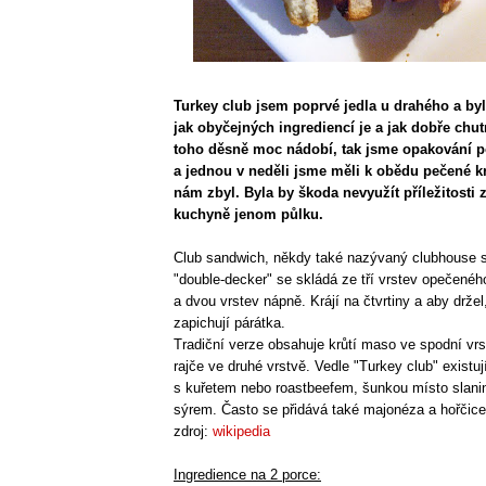
Turkey club jsem poprvé jedla u drahého a by
jak obyčejných ingrediencí je a jak dobře chut
toho děsně moc nádobí, tak jsme opakování p
a jednou v neděli jsme měli k obědu pečené k
nám zbyl. Byla by škoda nevyužít příležitosti 
kuchyně jenom půlku.
Club sandwich, někdy také nazývaný clubhouse 
"double-decker" se skládá ze tří vrstev opečenéh
a dvou vrstev nápně. Krájí na čtvrtiny a aby držel
zapichují párátka.
Tradiční verze obsahuje krůtí maso ve spodní vrst
rajče ve druhé vrstvě. Vedle "Turkey club" existují 
s kuřetem nebo roastbeefem, šunkou místo slani
sýrem. Často se přidává také majonéza a hořčice
zdroj:
wikipedia
Ingredience na 2 porce: