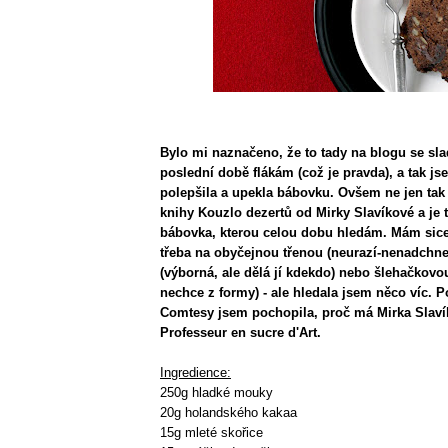
Bylo mi naznačeno, že to tady na blogu se sla
poslední době flákám (což je pravda), a tak j
polepšila a upekla bábovku. Ovšem ne jen tak 
knihy Kouzlo dezertů od Mirky Slavíkové a je 
bábovka, kterou celou dobu hledám. Mám sice 
třeba na obyčejnou třenou (neurazí-nenadchne
(výborná, ale dělá jí kdekdo) nebo šlehačkovou
nechce z formy) - ale hledala jsem něco víc. 
Comtesy jsem pochopila, proč má Mirka Slavík
Professeur en sucre d'Art.
Ingredience:
250g hladké mouky
20g holandského kakaa
15g mleté skořice